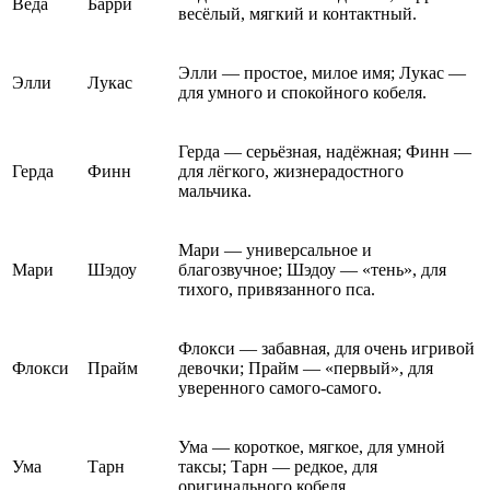
Веда
Барри
весёлый, мягкий и контактный.
Элли — простое, милое имя; Лукас —
Элли
Лукас
для умного и спокойного кобеля.
Герда — серьёзная, надёжная; Финн —
Герда
Финн
для лёгкого, жизнерадостного
мальчика.
Мари — универсальное и
Мари
Шэдоу
благозвучное; Шэдоу — «тень», для
тихого, привязанного пса.
Флокси — забавная, для очень игривой
Флокси
Прайм
девочки; Прайм — «первый», для
уверенного самого-самого.
Ума — короткое, мягкое, для умной
Ума
Тарн
таксы; Тарн — редкое, для
оригинального кобеля.