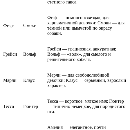
статного такса.
Фифа — немного «звезда», для
харизматичной девочки; Смоки — для
Фифа
Смоки
тёмной или дымчатой по окрасу
собаки.
Грейси — грациозная, аккуратная;
Грейси
Вольф
Вольф — «волк», для смелого и
решительного кобеля.
Марли — для свободолюбивой
Марли
Клаус
девочки; Клаус — серьёзный, взрослый
характер.
Тесса — короткое, мягкое имя; Гюнтер
Тесса
Гюнтер
— типично немецкое, для породистого
пса.
Амелия — элегантное, почти