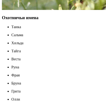
Охотничьи имена
Таика
Сальма
Хильда
Тайга
Веста
Руна
Фрая
Бруна
Грита
Олли