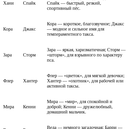
Хани
Спайк
Спайк — быстрый, резкий,
спортивный пёс.
Кора — короткое, благозвучное; Джакс
Кора
Джакс
— модное и сильное имя для
темпераментного такса.
Зара — яркая, харизматичная; Сторм —
Зара
Сторм
«шторм», для взрывного по характеру
пса.
Флер — «цветок», для мягкой девочки;
Флер
Хантер
Хантер — «охотник», для рабочей или
активной таксы.
Мира — «мир», для спокойной и
Мира
Кенни
доброй; Кенни — дружелюбный,
домашний мальчик.
Веда — немного загадочная; Барри —