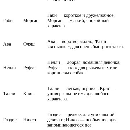
Габи — короткое и дружелюбное;
Габи
Морган
Морган — мягкий, спокойный
характер.
Ава — коротко, модно; Флэш —
Ава
Флэш
«вспышка», для очень быстрого такса.
Нелли — добрая, домашняя девочка;
Нелли
Руфус
Руфус — часто для рыжеватых или
коричневых собак.
Талли — лёгкая, игривая; Крис —
Талли
Крис
универсальное имя для любого
характера.
Глэдис — редкое, для уникальной
Глэдис
Никсо
девочки; Никсо — необычное, для
запоминающегося пса.