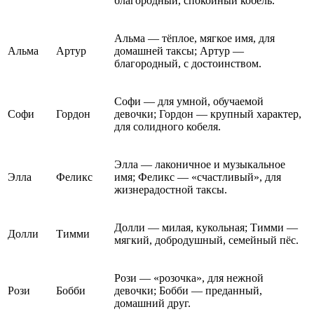
благородный, спокойный кобель.
Альма — тёплое, мягкое имя, для
Альма
Артур
домашней таксы; Артур —
благородный, с достоинством.
Софи — для умной, обучаемой
Софи
Гордон
девочки; Гордон — крупный характер,
для солидного кобеля.
Элла — лаконичное и музыкальное
Элла
Феликс
имя; Феликс — «счастливый», для
жизнерадостной таксы.
Долли — милая, кукольная; Тимми —
Долли
Тимми
мягкий, добродушный, семейный пёс.
Рози — «розочка», для нежной
Рози
Бобби
девочки; Бобби — преданный,
домашний друг.