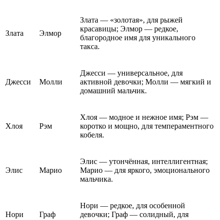
Злата — «золотая», для рыжей
красавицы; Элмор — редкое,
Злата
Элмор
благородное имя для уникального
такса.
Джесси — универсальное, для
Джесси
Молли
активной девочки; Молли — мягкий и
домашний мальчик.
Хлоя — модное и нежное имя; Рэм —
Хлоя
Рэм
коротко и мощно, для темпераментного
кобеля.
Элис — утончённая, интеллигентная;
Элис
Марио
Марио — для яркого, эмоционального
мальчика.
Нори — редкое, для особенной
Нори
Граф
девочки; Граф — солидный, для