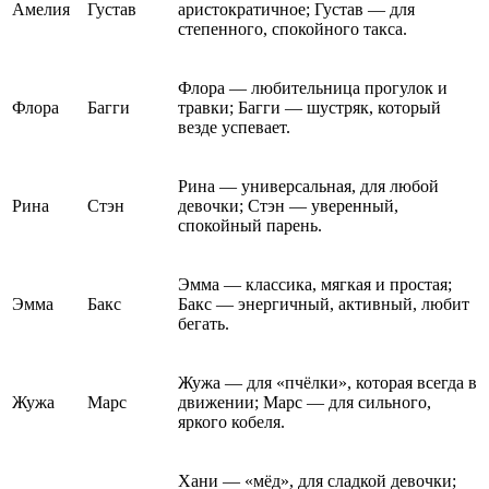
Амелия
Густав
аристократичное; Густав — для
степенного, спокойного такса.
Флора — любительница прогулок и
Флора
Багги
травки; Багги — шустряк, который
везде успевает.
Рина — универсальная, для любой
Рина
Стэн
девочки; Стэн — уверенный,
спокойный парень.
Эмма — классика, мягкая и простая;
Эмма
Бакс
Бакс — энергичный, активный, любит
бегать.
Жужа — для «пчёлки», которая всегда в
Жужа
Марс
движении; Марс — для сильного,
яркого кобеля.
Хани — «мёд», для сладкой девочки;