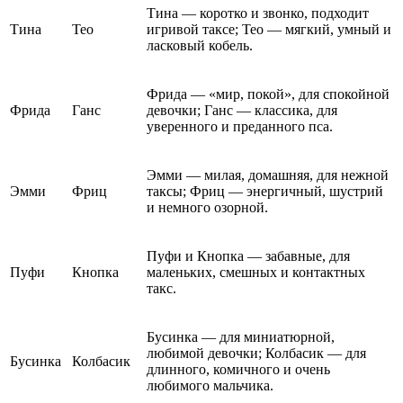
Тина — коротко и звонко, подходит
Тина
Тео
игривой таксе; Тео — мягкий, умный и
ласковый кобель.
Фрида — «мир, покой», для спокойной
Фрида
Ганс
девочки; Ганс — классика, для
уверенного и преданного пса.
Эмми — милая, домашняя, для нежной
Эмми
Фриц
таксы; Фриц — энергичный, шустрий
и немного озорной.
Пуфи и Кнопка — забавные, для
Пуфи
Кнопка
маленьких, смешных и контактных
такс.
Бусинка — для миниатюрной,
любимой девочки; Колбасик — для
Бусинка
Колбасик
длинного, комичного и очень
любимого мальчика.