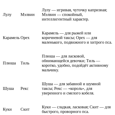
Лулу — игривая, чуточку капризная;
Лулу
Мэлвин
Мэлвин — спокойный,
интеллигентный характер.
Карамель — для рыжей или
Карамель
Орех
коричневой таксы; Орех — для
маленького, подвижного и хитрого пса.
Плюша — для ласковой,
обнимающейся девочки; Тиль —
Плюша
Тиль
коротко, удобно, подойдёт активному
мальчику.
Шуша — для забавной и шумной
Шуша
Рекс
таксы; Рекс — «король», для
уверенного и смелого кобеля.
Куки — сладкая, ласковая; Скит — для
Куки
Скит
быстрого, проворного пса.