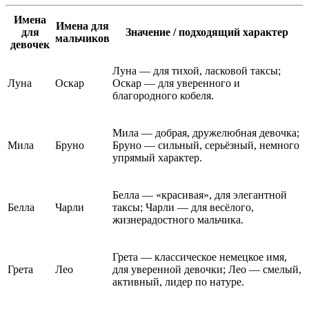
Имена
Имена для
для
Значение / подходящий характер
мальчиков
девочек
Луна — для тихой, ласковой таксы;
Луна
Оскар
Оскар — для уверенного и
благородного кобеля.
Мила — добрая, дружелюбная девочка;
Мила
Бруно
Бруно — сильный, серьёзный, немного
упрямый характер.
Белла — «красивая», для элегантной
Белла
Чарли
таксы; Чарли — для весёлого,
жизнерадостного мальчика.
Грета — классическое немецкое имя,
Грета
Лео
для уверенной девочки; Лео — смелый,
активный, лидер по натуре.