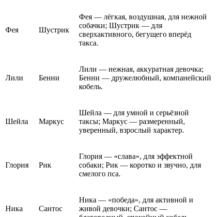
Фея — лёгкая, воздушная, для нежной
собачки; Шустрик — для
Фея
Шустрик
сверхактивного, бегущего вперёд
такса.
Лили — нежная, аккуратная девочка;
Лили
Бенни
Бенни — дружелюбный, компанейский
кобель.
Шейла — для умной и серьёзной
Шейла
Маркус
таксы; Маркус — размеренный,
уверенный, взрослый характер.
Глория — «слава», для эффектной
Глория
Рик
собаки; Рик — коротко и звучно, для
смелого пса.
Ника — «победа», для активной и
Ника
Сантос
живой девочки; Сантос —