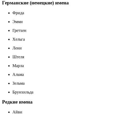
Германские (немецкие) имена
Фридa
Эмми
Гретхен
Хельга
Лени
Штеля
Марла
Альма
Зельма
Брунхильда
Редкие имена
Айви