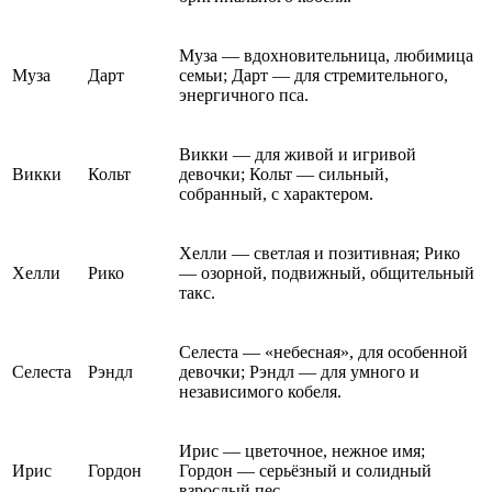
Муза — вдохновительница, любимица
Муза
Дарт
семьи; Дарт — для стремительного,
энергичного пса.
Викки — для живой и игривой
Викки
Кольт
девочки; Кольт — сильный,
собранный, с характером.
Хелли — светлая и позитивная; Рико
Хелли
Рико
— озорной, подвижный, общительный
такс.
Селеста — «небесная», для особенной
Селеста
Рэндл
девочки; Рэндл — для умного и
независимого кобеля.
Ирис — цветочное, нежное имя;
Ирис
Гордон
Гордон — серьёзный и солидный
взрослый пес.