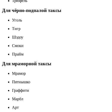
Трюфель
Для чёрно-подпалой таксы
Уголь
Тигр
Шэдоу
Смоки
Прайм
Для мраморной таксы
Мрамор
Пятнышко
Граффити
Марбл
Арт