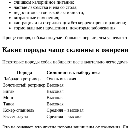
слишком калорийное питание;
частые лакомства и еда со стола;
недостаток физической активности;
возрастные изменения;
кастрация или стерилизация без корректировки рациона;
гормональные нарушения и некоторые заболевания.
Проще говоря, собака получает больше энергии, чем успевает т
Какие породы чаще склонны к ожирен
Некоторые породы собак набирают вес значительно легче друг
Порода
Склонность к набору веса
Лабрадор ретривер
Очень высокая
Золотистый ретривер
Высокая
Бигль
Высокая
Мопс
Высокая
Такса
Высокая
Кокер-спаниель
Средняя – высокая
Бассет-хаунд
Средняя – высокая
Это не означает, что другие породы защищены от ожирения. Л