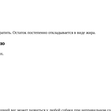
ратить. Остаток постепенно откладывается в виде жира.
ию
их.
ишний вес может развиться у любой собаки при неправильном с