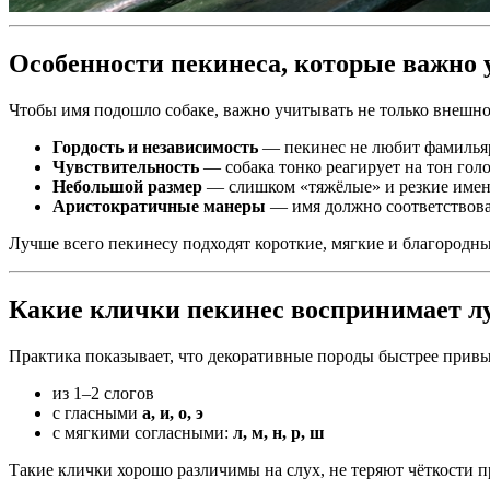
Особенности пекинеса, которые важно
Чтобы имя подошло собаке, важно учитывать не только внешно
Гордость и независимость
— пекинес не любит фамилья
Чувствительность
— собака тонко реагирует на тон голо
Небольшой размер
— слишком «тяжёлые» и резкие имена
Аристократичные манеры
— имя должно соответствоват
Лучше всего пекинесу подходят короткие, мягкие и благородны
Какие клички пекинес воспринимает л
Практика показывает, что декоративные породы быстрее прив
из 1–2 слогов
с гласными
а, и, о, э
с мягкими согласными:
л, м, н, р, ш
Такие клички хорошо различимы на слух, не теряют чёткости п