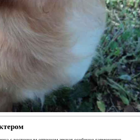
актером
мена с восточным оттенком звучат особенно гармонично.