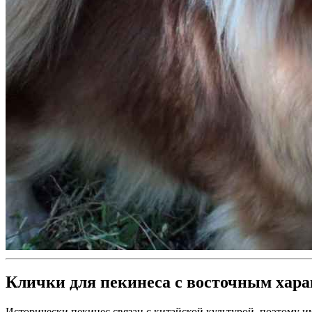
Клички для пекинеса с восточным хар
Исторически пекинес связан с китайской культурой, поэтому и