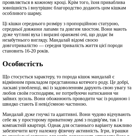
проявляється в кожному кроці. Крім того, їхня приваблива
зовнішність і внутрішнє благородство додають цим кішкам
особливого шарму.
Ці кішки середнього розміру з пропорційною статурою,
середньої довжини лапами та довгим хвостом. Вони мають
дуже чутливі вуха і виразні оранжеві очі, що додає їм
незабутнього вигляду. Мандалай відомі своєю
довготривалістю — середня тривалість життя цієї породи
становить 16-20 років.
Особистість
Що стосується характеру, то порода кішок мандалай є
відмінним прикладом представника котячого роду. Це добрі,
ласкаві улюбленці, які із задоволенням дарують свою увагу та
любов своїм господарям, не потребуючи натискання чи
зайвих зусиль. Вони обожнюють проводити час із родиною і
швидко стають її невід'ємною частиною.
Мандалай дуже гнучкі та адаптивні. Вони чудово відчувають
себе як у просторому приватному домі з подвір'ям, так і в
компактній квартирі. Однак для останнього варіанту важливо
забезпечити коту належну фізичну активність. Ігри, іграшки