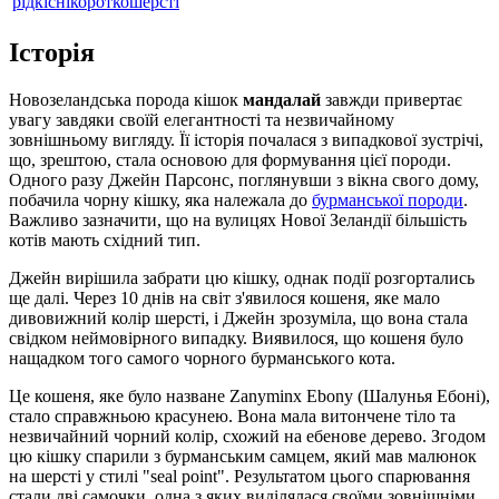
рідкісні
короткошерсті
Історія
Новозеландська порода кішок
мандалай
завжди привертає
увагу завдяки своїй елегантності та незвичайному
зовнішньому вигляду. Її історія почалася з випадкової зустрічі,
що, зрештою, стала основою для формування цієї породи.
Одного разу Джейн Парсонс, поглянувши з вікна свого дому,
побачила чорну кішку, яка належала до
бурманської породи
.
Важливо зазначити, що на вулицях Нової Зеландії більшість
котів мають східний тип.
Джейн вирішила забрати цю кішку, однак події розгортались
ще далі. Через 10 днів на світ з'явилося кошеня, яке мало
дивовижний колір шерсті, і Джейн зрозуміла, що вона стала
свідком неймовірного випадку. Виявилося, що кошеня було
нащадком того самого чорного бурманського кота.
Це кошеня, яке було назване Zanyminx Ebony (Шалунья Ебоні),
стало справжньою красунею. Вона мала витончене тіло та
незвичайний чорний колір, схожий на ебенове дерево. Згодом
цю кішку спарили з бурманським самцем, який мав малюнок
на шерсті у стилі "seal point". Результатом цього спарювання
стали дві самочки, одна з яких виділялася своїми зовнішніми