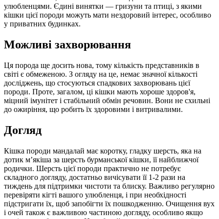
улюбленцями. Єдині винятки — гризуни та птиці, з якими
кішки цієї породи можуть мати нездоровий інтерес, особливо
у приватних будинках.
Можливі захворювання
Ця порода ще досить нова, тому кількість представників в
світі є обмеженою. З огляду на це, немає значної кількості
досліджень, що стосуються спадкових захворювань цієї
породи. Проте, загалом, ці кішки мають хороше здоров'я,
міцний імунітет і стабільний обмін речовин. Вони не схильні
до ожиріння, що робить їх здоровими і витривалими.
Догляд
Кішка породи мандалай має коротку, гладку шерсть, яка на
дотик м’якіша за шерсть бурманської кішки, її найближчої
родички. Шерсть цієї породи практично не потребує
складного догляду, достатньо вичісувати її 1-2 рази на
тиждень для підтримки чистоти та блиску. Важливо регулярно
перевіряти кігті вашого улюбленця, і при необхідності
підстригати їх, щоб запобігти їх пошкодженню. Очищення вух
і очей також є важливою частиною догляду, особливо якщо