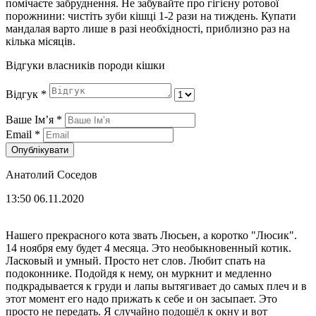
помічаєте забруднення. Не забувайте про гігієну ротової
порожнини: чистіть зуби кішці 1-2 рази на тиждень. Купати
мандалая варто лише в разі необхідності, приблизно раз на
кілька місяців.
Відгуки власників породи кішки
Відгук
*
Ваше Імʼя
*
Email
*
Опублікувати
Анатолий Соседов
13:50 06.11.2020
Нашего прекрасного кота звать Люсьен, а коротко "Люсик".
14 ноября ему будет 4 месяца. Это необыкновенный котик.
Ласковый и умный. Просто нет слов. Любит спать на
подоконнике. Подойдя к нему, он муркнит и медленно
подкрадывается к груди и лапы вытягивает до самых плеч и в
этот момент его надо прижать к себе и он засыпает. Это
просто не передать. Я случайно подошёл к окну и вот