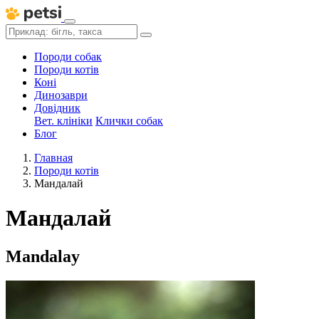
Породи собак
Породи котів
Коні
Динозаври
Довідник
Вет. клініки
Клички собак
Блог
Главная
Породи котів
Мандалай
Мандалай
Mandalay