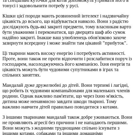
та спеціальні куточки для котів допоможуть утримати його в
тонусі і задовольнити потребу у русі.
Кішки цієї породи мають розвинений інтелект і надзвичайну
цікавість до всього, що відбувається навколо. Вони з радістю
досліджують будь-які закриті предмети, тому власникам варто
бути уважними і переконатися, що дверцята шаф або сумок
надійно закриті. Інакше ваш улюбленець обов'язково захоче
зазирнути всередину і може знайти там цікавий "прибуток".
Ці тварини мають високу енергію і потребують активності.
Проте, вони також не проти відпочити і розслабитися поруч із
господарем, насолоджуючись його компанією. Їхня енергія та
цікавість можуть бути чудовими супутниками в іграх та
спільних заняттях.
Мандалай дуже дружелюбні до дітей. Вони терпимі і лагідні,
що робить їх чудовими компаньйонами для маленьких членів
родини. Однак важливо пам'ятати, що через їхню м'якість,
дитина може ненавмисно завдати шкоди тварині. Тому
важливо навчити дітей правильно поводитися з котами.
З іншими тваринами мандалай також добре уживаються. Вони
не проявляють агресії без причини і не нападають першими.
Вони можуть з жодними труднощами спільно існувати з
іншими котами, собаками та іншими домашніми