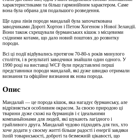
характеристиками та більш гармонійним характером. Саме
вона була обрана для подальшого розведення.
Ще одна лінія породи мандалай була започаткована
заводчиками Дороті Хортон і Петом Хогеном з Нової Зеландії.
Вони також схрещували бурманських кішок з місцевими
східними котами, що дало новий поштовх до розвитку
породи.
Всі ці події відбувались протягом 70-80-х років минулого
століття, і в результаті заводчики знайшли один одного. У
1990 році на виставці WCF були представлені перші
представники породи мандалай, які дуже швидко отримали
визнання та офіційне визнання як нова порода.
Опис
Мандалай — це порода кішок, яка нагадує бурманську, але
відрізняється особливим окрасом. За своєю природою ці
тварини дуже схожі на бурманців і є ідеальними
компаньйонами для людей, які шукають лагідного і
грайливого друга. Мандалай чудово підходять для тих, хто
хоче додати у своєму житті більше радості і енергії завдяки
їхній товариськості, доброті та безмежній цікавості, що