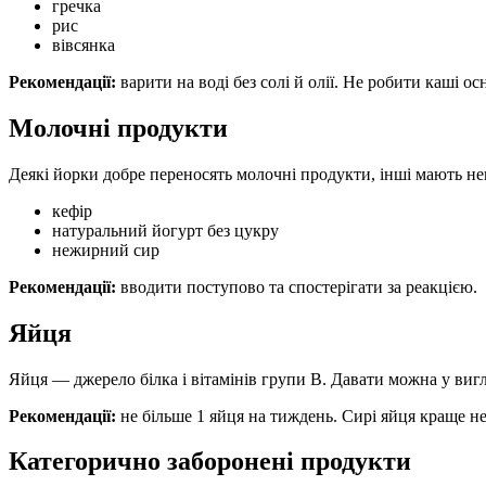
гречка
рис
вівсянка
Рекомендації:
варити на воді без солі й олії. Не робити каші о
Молочні продукти
Деякі йорки добре переносять молочні продукти, інші мають не
кефір
натуральний йогурт без цукру
нежирний сир
Рекомендації:
вводити поступово та спостерігати за реакцією.
Яйця
Яйця — джерело білка і вітамінів групи В. Давати можна у вигля
Рекомендації:
не більше 1 яйця на тиждень. Сирі яйця краще не
Категорично заборонені продукти