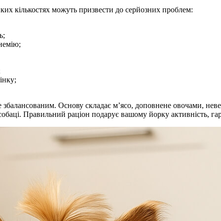
еликих кількостях можуть призвести до серйозних проблем:
ь;
немію;
;
інку;
е збалансованим. Основу складає м’ясо, доповнене овочами, не
обаці. Правильний раціон подарує вашому йорку активність, гарн