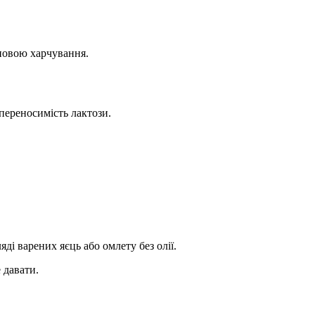
сновою харчування.
переносимість лактози.
ді варених яєць або омлету без олії.
 давати.