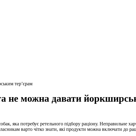
рським тер’єрам
 та не можна давати йоркширсь
бак, яка потребує ретельного підбору раціону. Неправильне хар
ласникам варто чітко знати, які продукти можна включати до рац