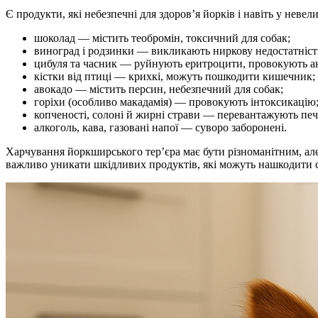
Є продукти, які небезпечні для здоров’я йорків і навіть у нев
шоколад — містить теобромін, токсичний для собак;
виноград і родзинки — викликають ниркову недостатніст
цибуля та часник — руйнують еритроцити, провокують а
кістки від птиці — крихкі, можуть пошкодити кишечник;
авокадо — містить персин, небезпечний для собак;
горіхи (особливо макадамія) — провокують інтоксикацію
копченості, солоні й жирні страви — перевантажують печ
алкоголь, кава, газовані напої — суворо заборонені.
Харчування йоркширського тер’єра має бути різноманітним, ал
важливо уникати шкідливих продуктів, які можуть нашкодити с