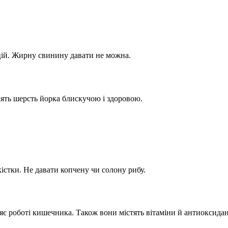
цій. Жирну свинину давати не можна.
лять шерсть йорка блискучою і здоровою.
кістки. Не давати копчену чи солону рибу.
є роботі кишечника. Також вони містять вітаміни й антиоксидан