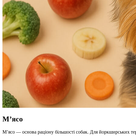
М’ясо
М’ясо — основа раціону більшості собак. Для йоркширських тер’