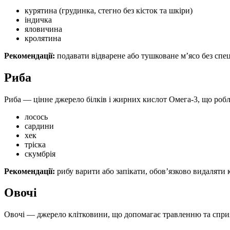
курятина (грудинка, стегно без кісток та шкіри)
індичка
яловичина
кролятина
Рекомендації:
подавати відварене або тушковане м’ясо без спе
Риба
Риба — цінне джерело білків і жирних кислот Омега-3, що роб
лосось
сардини
хек
тріска
скумбрія
Рекомендації:
рибу варити або запікати, обов’язково видаляти 
Овочі
Овочі — джерело клітковини, що допомагає травленню та сприя