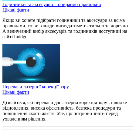
Годинники та аксесуари – обираємо правильно
Цікаві факти
Якщо ви хочете підібрати годинники та аксесуари за всіма
правилами, то ви завжди виглядатимете стильно та доречно.
А величезний вибір аксесуарів та годинників доступний на
сайті Imidge.
Переваги лазерної корекції зору
Цікаві факти
Дізнайтеся, які переваги дає лазерна корекція зору - швидке
відновлення, висока ефективність, безпека процедури та
поліпшення якості життя. Усе, що потрібно знати перед
ухваленням рішення.