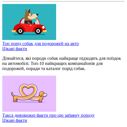
Топ порід собак для подорожей на авто
Цікаві факти
Дізнайтеся, які породи собак найкраще підходять для поїздок
на автомобілі. Топ-10 найкращих компаньйонів для
подорожей, поради та каталог порід собак.
Такса дивовижні факти про цю забавну породу
Цікаві факти