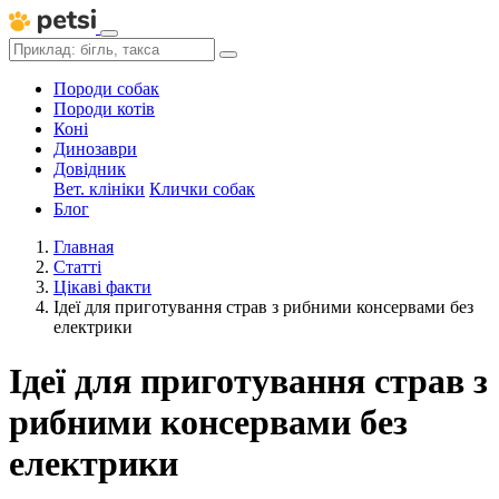
Породи собак
Породи котів
Коні
Динозаври
Довідник
Вет. клініки
Клички собак
Блог
Главная
Статті
Цікаві факти
Ідеї для приготування страв з рибними консервами без
електрики
Ідеї для приготування страв з
рибними консервами без
електрики