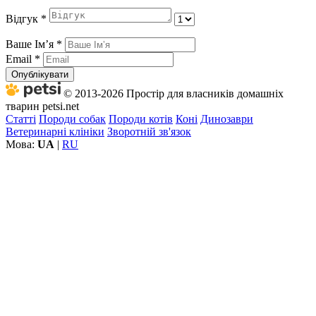
Відгук
*
Ваше Імʼя
*
Email
*
Опублікувати
© 2013-2026 Простір для власників домашніх
тварин petsi.net
Статті
Породи собак
Породи котів
Коні
Динозаври
Ветеринарні клініки
Зворотній зв'язок
Мова:
UA
|
RU