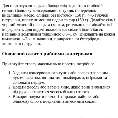
Для приготування цього блюда слід з'єднати в глибокій
ємності баночку консервованого тунця, попередньо
видаливши масло, оливки без кісточок (150 г), 4–5 гілочок
петрушки, щіпку лимонної цедри та сир (150 г). Додайте сіль і
чорний мелений перець за смаком, ретельно перемішайте всі
інгредієнти. Для подачі знадобиться свіжий білий багет,
нарізаний ломтиками товщиною 0,8–1 см. Викладіть на кожен
шматочок 1–2 ч. л. начинки, прикрасивши бутерброди
листочком петрушки.
Овочевий салат з рибними консервами
Приготуйте страву максимально просто, потрібно:
З'єднати консервованого тунця або лосося з зеленим
луком, салатом, шпинатом, помідорами, огірками та
солодким перцем.
Додати фасоль або варене яйце, якщо вони виявилися
під рукою і хочеться чогось більш ситного.
Використовувати в якості заправки майонез або
оливкову олію в поєднанні з лимонним соком.