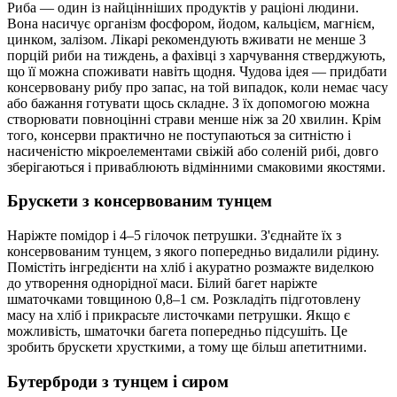
Риба — один із найцінніших продуктів у раціоні людини.
Вона насичує організм фосфором, йодом, кальцієм, магнієм,
цинком, залізом. Лікарі рекомендують вживати не менше 3
порцій риби на тиждень, а фахівці з харчування стверджують,
що її можна споживати навіть щодня. Чудова ідея — придбати
консервовану рибу про запас, на той випадок, коли немає часу
або бажання готувати щось складне. З їх допомогою можна
створювати повноцінні страви менше ніж за 20 хвилин. Крім
того, консерви практично не поступаються за ситністю і
насиченістю мікроелементами свіжій або соленій рибі, довго
зберігаються і приваблюють відмінними смаковими якостями.
Брускети з консервованим тунцем
Наріжте помідор і 4–5 гілочок петрушки. З'єднайте їх з
консервованим тунцем, з якого попередньо видалили рідину.
Помістіть інгредієнти на хліб і акуратно розмажте виделкою
до утворення однорідної маси. Білий багет наріжте
шматочками товщиною 0,8–1 см. Розкладіть підготовлену
масу на хліб і прикрасьте листочками петрушки. Якщо є
можливість, шматочки багета попередньо підсушіть. Це
зробить брускети хрусткими, а тому ще більш апетитними.
Бутерброди з тунцем і сиром