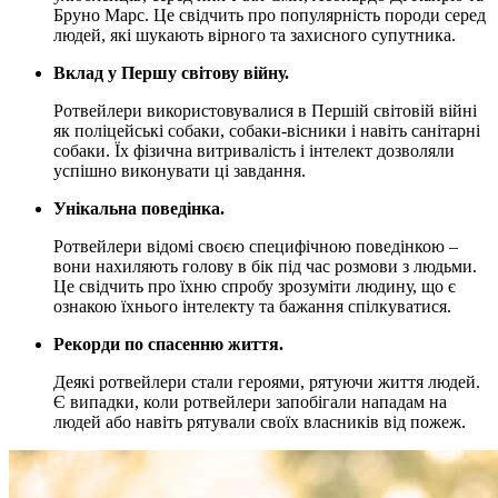
Бруно Марс. Це свідчить про популярність породи серед
людей, які шукають вірного та захисного супутника.
Вклад у Першу світову війну.
Ротвейлери використовувалися в Першій світовій війні
як поліцейські собаки, собаки-вісники і навіть санітарні
собаки. Їх фізична витривалість і інтелект дозволяли
успішно виконувати ці завдання.
Унікальна поведінка.
Ротвейлери відомі своєю специфічною поведінкою –
вони нахиляють голову в бік під час розмови з людьми.
Це свідчить про їхню спробу зрозуміти людину, що є
ознакою їхнього інтелекту та бажання спілкуватися.
Рекорди по спасенню життя.
Деякі ротвейлери стали героями, рятуючи життя людей.
Є випадки, коли ротвейлери запобігали нападам на
людей або навіть рятували своїх власників від пожеж.