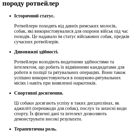
породу ротвейлер
Історичний статус.
Ротвейлери походять від давніх римських молосів,
собак, які використовувалися для охорони військ під час
походів. Це надавало їм статус військових собак, предків
сучасних ротвейлерів.
Дивовижні здібності.
Ротвейлери володіють видатними здібностями та
інтелектом, що робить їх відмінними кандидатами для
роботи в поліції та рятувальних операціях. Вони також
успішно використовуються в пошуково-рятувальних
місіях і навіть при виявленні наркотиків.
Спортивні досягнення.
Ці собаки досягають успіху в таких дисциплінах, як
аджиліті (перешкоди для собак), послух та захисні види
спорту. Їх фізичні дані та інтелект дозволяють
демонструвати високі результати.
Терапевтична роль.