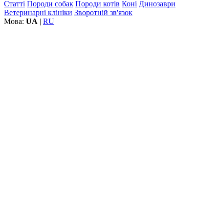
Статті
Породи собак
Породи котів
Коні
Динозаври
Ветеринарні клініки
Зворотній зв'язок
Мова:
UA
|
RU