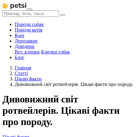
Породи собак
Породи котів
Коні
Динозаври
Довідник
Вет. клініки
Клички собак
Блог
Главная
Статті
Цікаві факти
Дивовижний світ ротвейлерів. Цікаві факти про породу.
Дивовижний світ
ротвейлерів. Цікаві факти
про породу.
Цікаві факти