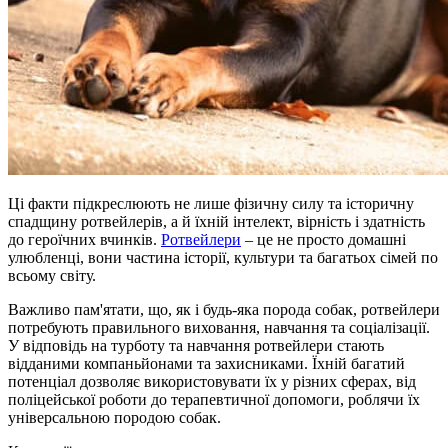
Ці факти підкреслюють не лише фізичну силу та історичну
спадщину ротвейлерів, а й їхній інтелект, вірність і здатність
до героїчних вчинків.
Ротвейлери
– це не просто домашні
улюбленці, вони частина історії, культури та багатьох сімей по
всьому світу.
Важливо пам'ятати, що, як і будь-яка порода собак, ротвейлери
потребують правильного виховання, навчання та соціалізації.
У відповідь на турботу та навчання ротвейлери стають
відданими компаньйонами та захисниками. Їхній багатий
потенціал дозволяє використовувати їх у різних сферах, від
поліцейської роботи до терапевтичної допомоги, роблячи їх
універсальною породою собак.