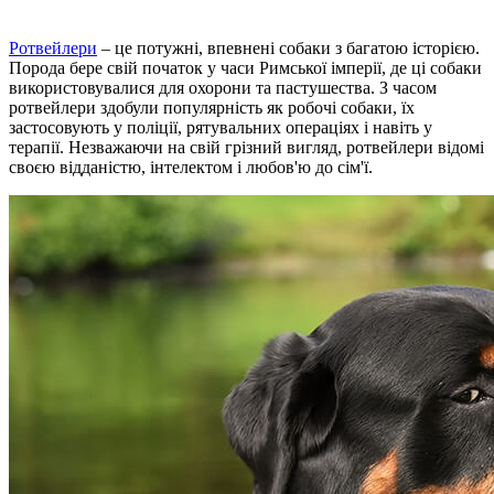
Ротвейлери
– це потужні, впевнені собаки з багатою історією.
Порода бере свій початок у часи Римської імперії, де ці собаки
використовувалися для охорони та пастушества. З часом
ротвейлери здобули популярність як робочі собаки, їх
застосовують у поліції, рятувальних операціях і навіть у
терапії. Незважаючи на свій грізний вигляд, ротвейлери відомі
своєю відданістю, інтелектом і любов'ю до сім'ї.