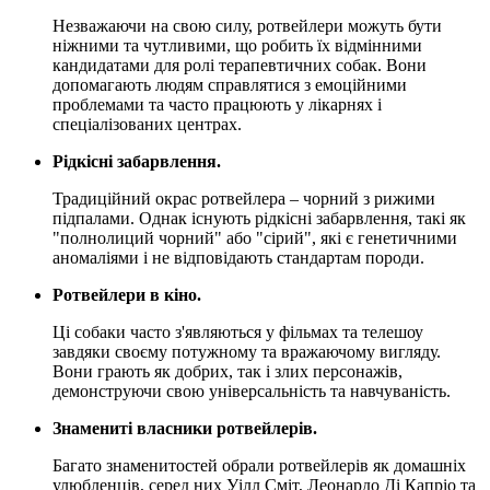
Незважаючи на свою силу, ротвейлери можуть бути
ніжними та чутливими, що робить їх відмінними
кандидатами для ролі терапевтичних собак. Вони
допомагають людям справлятися з емоційними
проблемами та часто працюють у лікарнях і
спеціалізованих центрах.
Рідкісні забарвлення.
Традиційний окрас ротвейлера – чорний з рижими
підпалами. Однак існують рідкісні забарвлення, такі як
"полнолиций чорний" або "сірий", які є генетичними
аномаліями і не відповідають стандартам породи.
Ротвейлери в кіно.
Ці собаки часто з'являються у фільмах та телешоу
завдяки своєму потужному та вражаючому вигляду.
Вони грають як добрих, так і злих персонажів,
демонструючи свою універсальність та навчуваність.
Знамениті власники ротвейлерів.
Багато знаменитостей обрали ротвейлерів як домашніх
улюбленців, серед них Уілл Сміт, Леонардо Ді Капріо та