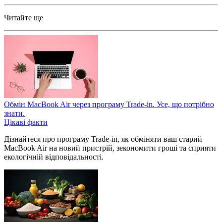
Читайте ще
Обмін MacBook Air через програму Trade-in. Усе, що потрібно
знати.
Цікаві факти
Дізнайтеся про програму Trade-in, як обміняти ваш старий
MacBook Air на новий пристрій, зекономити гроші та сприяти
екологічній відповідальності.