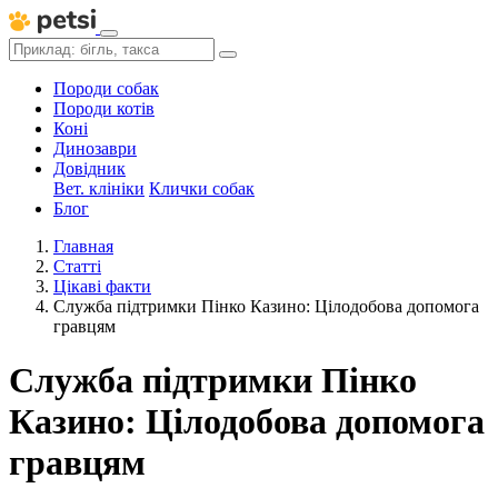
Породи собак
Породи котів
Коні
Динозаври
Довідник
Вет. клініки
Клички собак
Блог
Главная
Статті
Цікаві факти
Служба підтримки Пінко Казино: Цілодобова допомога
гравцям
Служба підтримки Пінко
Казино: Цілодобова допомога
гравцям