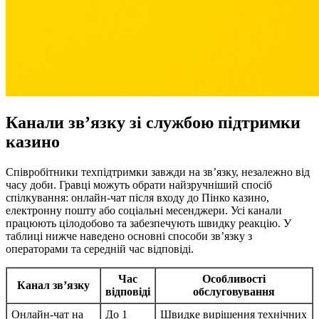
Канали зв’язку зі службою підтримки
казино
Співробітники техпідтримки завжди на зв’язку, незалежно від
часу доби. Гравці можуть обрати найзручніший спосіб
спілкування: онлайн-чат після входу до Пінко казино,
електронну пошту або соціальні месенджери. Усі канали
працюють цілодобово та забезпечують швидку реакцію. У
таблиці нижче наведено основні способи зв’язку з
операторами та середній час відповіді.
Час
Особливості
Канал зв’язку
відповіді
обслуговування
Онлайн-чат на
До 1
Швидке вирішення технічних