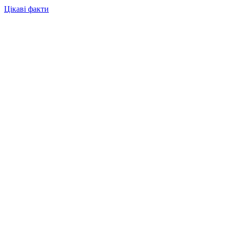
Цікаві факти