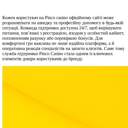
Кожен користувач на Pinco casino офіційному сайті може
розраховувати на швидку та професійну допомогу в будь-якій
ситуації. Команда підтримки доступна 24/7, щоб вирішувати
питання, пов’язані з реєстрацією, входом у особистий кабінет,
поповненням рахунку або перевіркою бонусів. Для
комфортної гри важлива не лише надійна платформа, а й
оперативна реакція спеціалістів на запити клієнтів. Саме тому
служба підтримки Pinco Casino стала одним із ключових
елементів довіри користувачів до бренду.