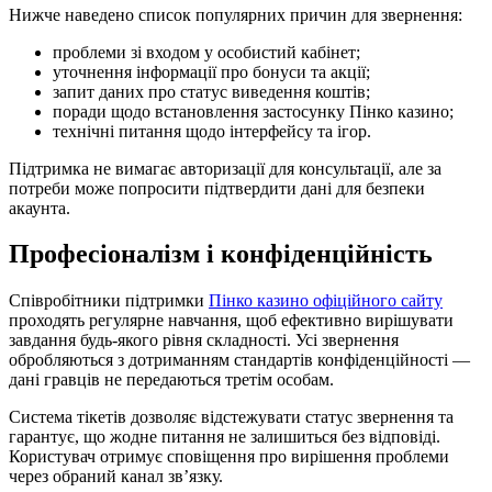
Нижче наведено список популярних причин для звернення:
проблеми зі входом у особистий кабінет;
уточнення інформації про бонуси та акції;
запит даних про статус виведення коштів;
поради щодо встановлення застосунку Пінко казино;
технічні питання щодо інтерфейсу та ігор.
Підтримка не вимагає авторизації для консультації, але за
потреби може попросити підтвердити дані для безпеки
акаунта.
Професіоналізм і конфіденційність
Співробітники підтримки
Пінко казино офіційного сайту
проходять регулярне навчання, щоб ефективно вирішувати
завдання будь-якого рівня складності. Усі звернення
обробляються з дотриманням стандартів конфіденційності —
дані гравців не передаються третім особам.
Система тікетів дозволяє відстежувати статус звернення та
гарантує, що жодне питання не залишиться без відповіді.
Користувач отримує сповіщення про вирішення проблеми
через обраний канал зв’язку.