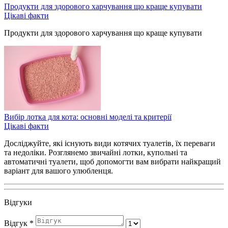
Продукти для здорового харчування що краще купувати
Цікаві факти
Продукти для здорового харчування що краще купувати
Вибір лотка для кота: основні моделі та критерії
Цікаві факти
Досліджуйте, які існують види котячих туалетів, їх переваги
та недоліки. Розглянемо звичайні лотки, купольні та
автоматичні туалети, щоб допомогти вам вибрати найкращий
варіант для вашого улюбленця.
Відгуки
Відгук
*