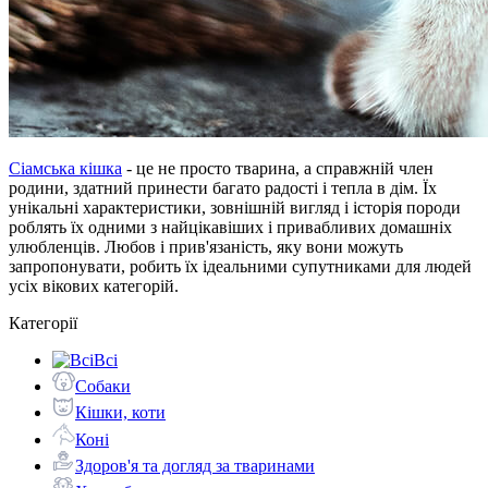
Сіамська кішка
- це не просто тварина, а справжній член
родини, здатний принести багато радості і тепла в дім. Їх
унікальні характеристики, зовнішній вигляд і історія породи
роблять їх одними з найцікавіших і привабливих домашніх
улюбленців. Любов і прив'язаність, яку вони можуть
запропонувати, робить їх ідеальними супутниками для людей
усіх вікових категорій.
Категорії
Всі
Собаки
Кішки, коти
Коні
Здоров'я та догляд за тваринами