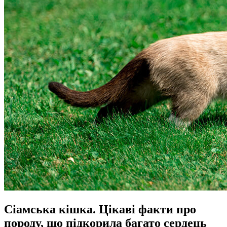
Сіамська кішка. Цікаві факти про
породу, що підкорила багато сердець