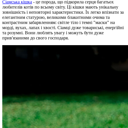
Сіамська кішка
- це порода, що підкорила серця багатьох
любителів котів по всьому світу. Ці кішки мають унікальну
зовнішність і неповторні характеристики. Їх легко впізнати за
елегантним статурою, великими блакитними очима та
контрастним забарвленням: світле тіло і темні "маски" на
морді, вухах, лапах і хвості. Сіамці дуже товариські, енергійні
та розумні. Вони люблять увагу і можуть бути дуже
прив'язаними до свого господаря.