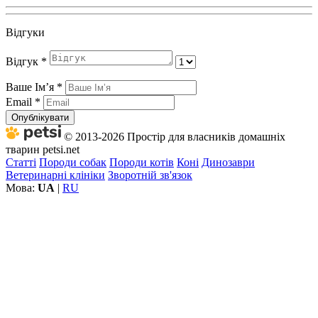
Відгуки
Відгук
*
Ваше Імʼя
*
Email
*
Опублікувати
© 2013-2026 Простір для власників домашніх
тварин petsi.net
Статті
Породи собак
Породи котів
Коні
Динозаври
Ветеринарні клініки
Зворотній зв'язок
Мова:
UA
|
RU