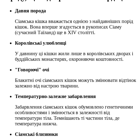
Давня порода
Сіамська кішка вважається однією з найдавніших порід
кішок. Вона вперше згадується в рукописах Сіаму
(сучасний Таїланд) ще в XIV столітті.
Королівські улюбленці
У давнину ці кішки жили лише в королівських дворах і
буддійських монастирях, охороняючи коштовності.
"Говорючі" очі
Блакитні очі сіамських кішок можуть змінювати відтінок
залежно від настрою тварини.
Температурно-залежне забарвлення
Забарвлення сіамських кішок обумовлено генетичними
особливостями і змінюється в залежності від
температури тіла. Темнішають ті частини тіла, де
температура нижча.
Сіамські близнюки