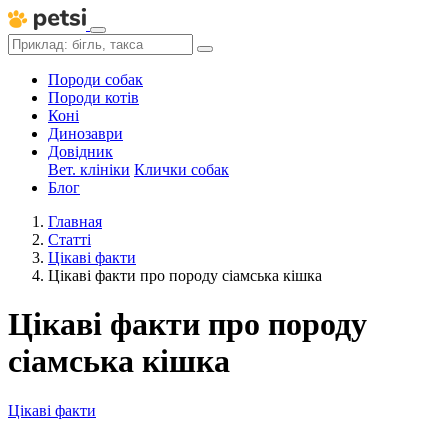
Породи собак
Породи котів
Коні
Динозаври
Довідник
Вет. клініки
Клички собак
Блог
Главная
Статті
Цікаві факти
Цікаві факти про породу сіамська кішка
Цікаві факти про породу
сіамська кішка
Цікаві факти