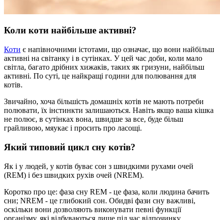
Коли коти найбільше активні?
Коти
є напівночними істотами, що означає, що вони найбільш
активні на світанку і в сутінках. У цей час доби, коли мало
світла, багато дрібних хижаків, таких як гризуни, найбільш
активні. По суті, це найкращі години для полювання для
котів.
Звичайно, хоча більшість домашніх котів не мають потреби
полювати, їх інстинкти залишаються. Навіть якщо ваша кішка
не полює, в сутінках вона, швидше за все, буде більш
грайливою, мяукає і просить про ласощі.
Який типовий цикл сну котів?
Як і у людей, у котів буває сон з швидкими рухами очей
(REM) і без швидких рухів очей (NREM).
Коротко про це: фаза сну REM - це фаза, коли людина бачить
сни; NREM - це глибокий сон. Обидві фази сну важливі,
оскільки вони дозволяють виконувати певні функції
організму, які відбуваються лише під час відпочинку.