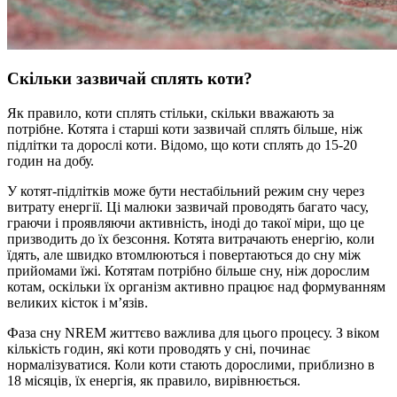
Скільки зазвичай сплять коти?
Як правило, коти сплять стільки, скільки вважають за
потрібне. Котята і старші коти зазвичай сплять більше, ніж
підлітки та дорослі коти. Відомо, що коти сплять до 15-20
годин на добу.
У котят-підлітків може бути нестабільний режим сну через
витрату енергії. Ці малюки зазвичай проводять багато часу,
граючи і проявляючи активність, іноді до такої міри, що це
призводить до їх безсоння. Котята витрачають енергію, коли
їдять, але швидко втомлюються і повертаються до сну між
прийомами їжі. Котятам потрібно більше сну, ніж дорослим
котам, оскільки їх організм активно працює над формуванням
великих кісток і м’язів.
Фаза сну NREM життєво важлива для цього процесу. З віком
кількість годин, які коти проводять у сні, починає
нормалізуватися. Коли коти стають дорослими, приблизно в
18 місяців, їх енергія, як правило, вирівнюється.