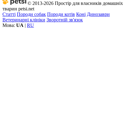
© 2013-2026 Простір для власників домашніх
тварин petsi.net
Статті
Породи собак
Породи котів
Коні
Динозаври
Ветеринарні клініки
Зворотній зв'язок
Мова:
UA
|
RU