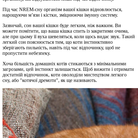
Під час NREM-сну організм вашої кішки відновлюється,
нарощуючи м’язи і кістки, зміцнюючи імунну систему.
Зазвичай, сон вашої кішки буде легким, ніж важким. Ви
можете помітити, що ваша кішка спить із закритими очима,
але при цьому її вуха шевеляться, коли щось видає звук. Такий
легкий сон пояснюється тим, що коти інстинктивно
зберігають пильність, навіть під час відпочинку, щоб не
пропустити небезпеку.
Хоча більшість домашніх котів стикаються з мінімальними
загрозами, цей інстинкт залишається. Щоб вижити і отримати
достатній відпочинок, коти оволоділи мистецтвом легкого
сну, або "котячої дремоти", як ще називають.