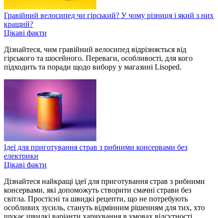
Гравійний велосипед чи гірський? У чому різниця і який з них
кращий?
Цікаві факти
Дізнайтеся, чим гравійний велосипед відрізняється від
гірського та шосейного. Переваги, особливості, для кого
підходить та поради щодо вибору у магазині Lisoped.
Ідеї для приготування страв з рибними консервами без
електрики
Цікаві факти
Дізнайтеся найкращі ідеї для приготування страв з рибними
консервами, які допоможуть створити смачні страви без
світла. Простісні та швидкі рецепти, що не потребують
особливих зусиль, стануть відмінним рішенням для тих, хто
шукає швидкі варіанти харчування в умовах відсутності