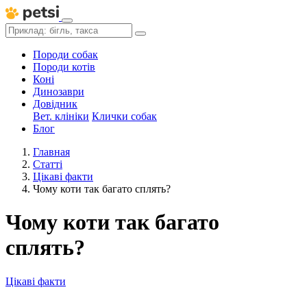
Породи собак
Породи котів
Коні
Динозаври
Довідник
Вет. клініки
Клички собак
Блог
Главная
Статті
Цікаві факти
Чому коти так багато сплять?
Чому коти так багато
сплять?
Цікаві факти