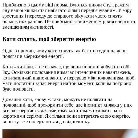
Приблизно в цьому віці нормалізуються цикли сну, і режим
сну вашої кішки стає набагато більш передбачуваним. У міру
зростання і переходу до старшого віку коти часто сплять
більше, ніж раніше. Це пов’язано зі зниженням рівня енергії та
зменшенням активності.
Коти сплять, щоб зберегти енергію
Одна з причин, чому коти сплять так багато годин на день,
полягає в збереженні енергії.
Коти - хижаки, а це означає, що вони повинні добувати собі
їжу. Оскільки полювання вимагає інтенсивних навантажень,
коти зазвичай відпочивають у перервах між полюванням, щоб
мати достатній запас енергії на той момент, коли їм потрібно
буде полювати.
Домашні коти, знову ж таки, можуть не полягати на
полюванні, щоб прокормити себе, але інстинкт хижака у них
все ще зберігається. Саме тому коти також схильні грати
короткими серіями. Як тільки вони витратять свою енергію,
вони тут же повертаються до відпочинку.