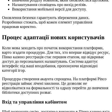
Вивчення розділу новинок, який оновлюється щотижня.
Налаштування сповіщень про вихід релізів.
Використання мобільної версії для доступу.
Оновлення безпеки гарантують збереження даних.
Розробники стежать, щоб кожен елемент управління
працював коректно.
Процес адаптації нових користувачів
Коли мова заходить про початок використання платформи,
варто згадати процедури. Для тих, хто вперше відвідує ресурс,
Пінко казино реєстрація стає першим етапом, що відкриває
доступ до персональних налаштувань. Система адаптує
інтерфейс під ваші вподобання, пропонуючи відповідні
категорії ігор.
Процедура створення акаунта спрощена. На платформі Pinco
реєстрація займає лічені хвилини. Це дозволяє не
відволікатися на формальності та одразу перейти до вивчення
бібліотеки доступних розваг.
Вхід та управління кабінетом
Щоб розпочати сесію, достатньо виконати в Пінко казино вхід