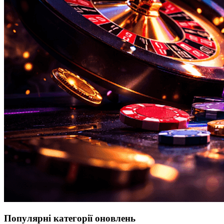
Популярні категорії оновлень