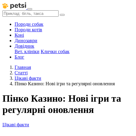
Породи собак
Породи котів
Коні
Динозаври
Довідник
Вет. клініки
Клички собак
Блог
Главная
Статті
Цікаві факти
Пінко Казино: Нові ігри та регулярні оновлення
Пінко Казино: Нові ігри та
регулярні оновлення
Цікаві факти