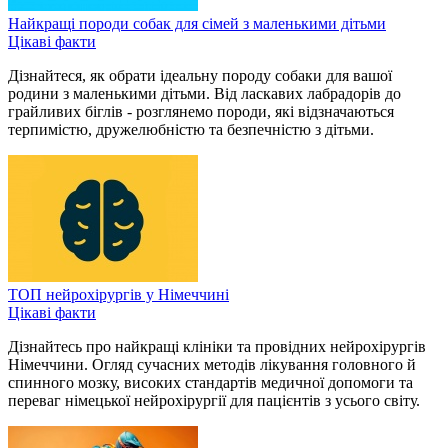
Найкращі породи собак для сімей з маленькими дітьми
Цікаві факти
Дізнайтеся, як обрати ідеальну породу собаки для вашої
родини з маленькими дітьми. Від ласкавих лабрадорів до
грайливих біглів - розглянемо породи, які відзначаються
терпимістю, дружелюбністю та безпечністю з дітьми.
ТОП нейрохірургів у Німеччині
Цікаві факти
Дізнайтесь про найкращі клініки та провідних нейрохірургів
Німеччини. Огляд сучасних методів лікування головного й
спинного мозку, високих стандартів медичної допомоги та
переваг німецької нейрохірургії для пацієнтів з усього світу.