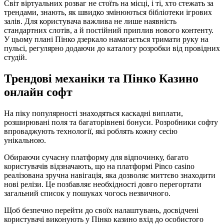
Світ віртуальних розваг не стоїть на місці, і ті, хто стежать за
трендами, знають, як швидко змінюються бібліотеки ігрових
залів. Для користувача важлива не лише наявність
стандартних слотів, а й постійний приплив нового контенту.
У цьому плані Пінко дзеркало намагається тримати руку на
пульсі, регулярно додаючи до каталогу розробки від провідних
студій.
Трендові механіки та Пінко Казино
онлайн софт
На піку популярності знаходяться каскадні виплати,
розширювані поля та багаторівневі бонуси. Розробники софту
впроваджують технології, які роблять кожну сесію
унікальною.
Обираючи сучасну платформу для відпочинку, багато
користувачів відзначають, що на платформі Pinco casino
реалізована зручна навігація, яка дозволяє миттєво знаходити
нові релізи. Це позбавляє необхідності довго перегортати
загальний список у пошуках чогось незвичного.
Щоб безпечно перейти до своїх налаштувань, досвідчені
користувачі виконують у Пінко казино вхід до особистого