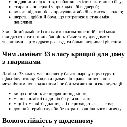
подряпини від кігтів, особливо в місцях активного бігу;
стирання поверхні у проходах і біля дверей;
волога від лап після прогулянок або біля мисок з водою;
шерсть і дрібний бруд, що потрапляє в стики між
панелями.
Звичайний ламінат із низьким класом зносостійкості може
швидко втратити привабливість. Саме тому для дому з
тваринами варто одразу розглядати більш витривалі рішення.
Чим ламінат 33 класу кращий для дому
з тваринами
Ламінат 33 класу має посилену багатошарову структуру та
щільнішу основу. Завдяки цьому він краще чинить опір
механічним пошкодженням і не боїться активної експлуатації.
вища стійкість до подряпин від кігтів;
менше помітні сліди від бігу та ковзання;
міцні замкові з’єднання, які не розходяться з часом;
довший термін служби без втрати зовнішнього вигляду.
Вологостійкість у щоденному