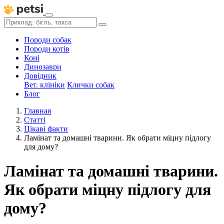
Породи собак
Породи котів
Коні
Динозаври
Довідник
Вет. клініки
Клички собак
Блог
Главная
Статті
Цікаві факти
Ламінат та домашні тварини. Як обрати міцну підлогу
для дому?
Ламінат та домашні тварини.
Як обрати міцну підлогу для
дому?