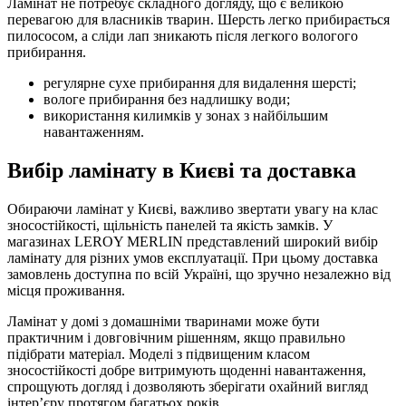
Ламінат не потребує складного догляду, що є великою
перевагою для власників тварин. Шерсть легко прибирається
пилососом, а сліди лап зникають після легкого вологого
прибирання.
регулярне сухе прибирання для видалення шерсті;
вологе прибирання без надлишку води;
використання килимків у зонах з найбільшим
навантаженням.
Вибір ламінату в Києві та доставка
Обираючи ламінат у Києві, важливо звертати увагу на клас
зносостійкості, щільність панелей та якість замків. У
магазинах LEROY MERLIN представлений широкий вибір
ламінату для різних умов експлуатації. При цьому доставка
замовлень доступна по всій Україні, що зручно незалежно від
місця проживання.
Ламінат у домі з домашніми тваринами може бути
практичним і довговічним рішенням, якщо правильно
підібрати матеріал. Моделі з підвищеним класом
зносостійкості добре витримують щоденні навантаження,
спрощують догляд і дозволяють зберігати охайний вигляд
інтерʼєру протягом багатьох років