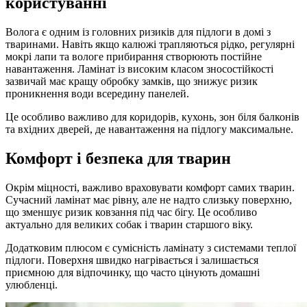
користуванні
Волога є одним із головних ризиків для підлоги в домі з
тваринами. Навіть якщо калюжі трапляються рідко, регулярні
мокрі лапи та вологе прибирання створюють постійне
навантаження. Ламінат із високим класом зносостійкості
зазвичай має кращу обробку замків, що знижує ризик
проникнення води всередину панелей.
Це особливо важливо для коридорів, кухонь, зон біля балконів
та вхідних дверей, де навантаження на підлогу максимальне.
Комфорт і безпека для тварин
Окрім міцності, важливо враховувати комфорт самих тварин.
Сучасний ламінат має рівну, але не надто слизьку поверхню,
що зменшує ризик ковзання під час бігу. Це особливо
актуально для великих собак і тварин старшого віку.
Додатковим плюсом є сумісність ламінату з системами теплої
підлоги. Поверхня швидко нагрівається і залишається
приємною для відпочинку, що часто цінують домашні
улюбленці.