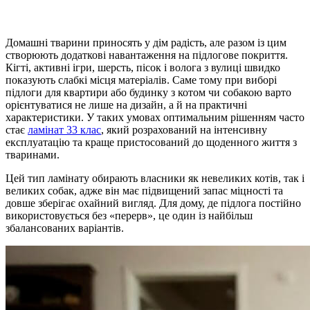
Домашні тварини приносять у дім радість, але разом із цим
створюють додаткові навантаження на підлогове покриття.
Кігті, активні ігри, шерсть, пісок і волога з вулиці швидко
показують слабкі місця матеріалів. Саме тому при виборі
підлоги для квартири або будинку з котом чи собакою варто
орієнтуватися не лише на дизайн, а й на практичні
характеристики. У таких умовах оптимальним рішенням часто
стає
ламінат 33 клас
, який розрахований на інтенсивну
експлуатацію та краще пристосований до щоденного життя з
тваринами.
Цей тип ламінату обирають власники як невеликих котів, так і
великих собак, адже він має підвищений запас міцності та
довше зберігає охайний вигляд. Для дому, де підлога постійно
використовується без «перерв», це один із найбільш
збалансованих варіантів.