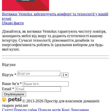
Витяжки Ventolux забезпечують комфорт та технології у вашій
кухні
Цікаві факти
Дізнайтеся, як витяжки Ventolux гарантують чистоту повітря,
захищають меблі від жиру та додають естетичності вашому
інтер'єру. Сучасні технології, різноманіття дизайнів та
енергоефективність роблять їх ідеальним вибором для будь-
якої кухні.
Відгуки
Відгук
*
Ваше Імʼя
*
Email
*
Опублікувати
© 2013-2026 Простір для власників домашніх
тварин petsi.net
Статті
Породи собак
Породи котів
Коні
Динозаври