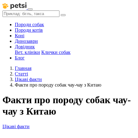
Породи собак
Породи котів
Коні
Динозаври
Довідник
Вет. клініки
Клички собак
Блог
Главная
Статті
Цікаві факти
Факти про породу собак чау-чау з Китаю
Факти про породу собак чау-
чау з Китаю
Цікаві факти