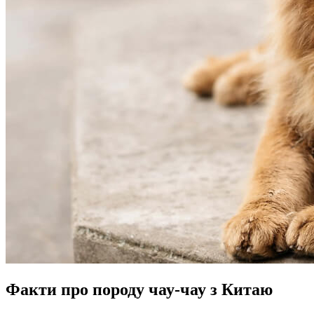
Факти про породу чау-чау з Китаю