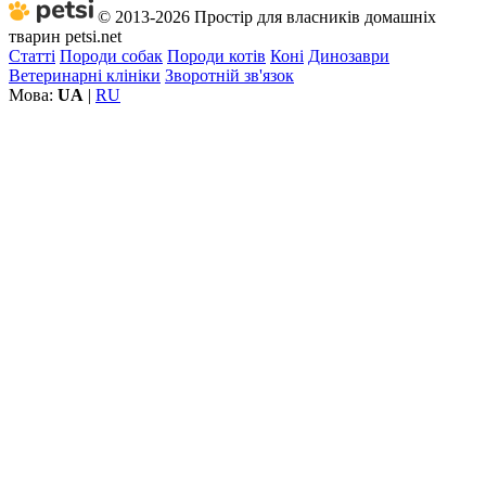
© 2013-2026 Простір для власників домашніх
тварин petsi.net
Статті
Породи собак
Породи котів
Коні
Динозаври
Ветеринарні клініки
Зворотній зв'язок
Мова:
UA
|
RU