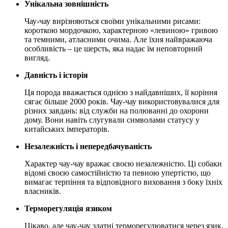
Унікальна зовнішність
Чау-чау вирізняються своїми унікальними рисами:
короткою мордочкою, характерною «левиною» гривою
та темними, атласними очима. Але їхня найвражаюча
особливість – це шерсть, яка надає їм неповторний
вигляд.
Давність і історія
Ця порода вважається однією з найдавніших, її коріння
сягає більше 2000 років. Чау-чау використовувалися для
різних завдань: від служби на полюванні до охорони
дому. Вони навіть слугували символами статусу у
китайських імператорів.
Незалежність і непередбачуваність
Характер чау-чау вражає своєю незалежністю. Ці собаки
відомі своєю самостійністю та певною упертістю, що
вимагає терпіння та відповідного виховання з боку їхніх
власників.
Терморегуляція язиком
Цікаво, але чау-чау здатні терморегулюватися через язик.