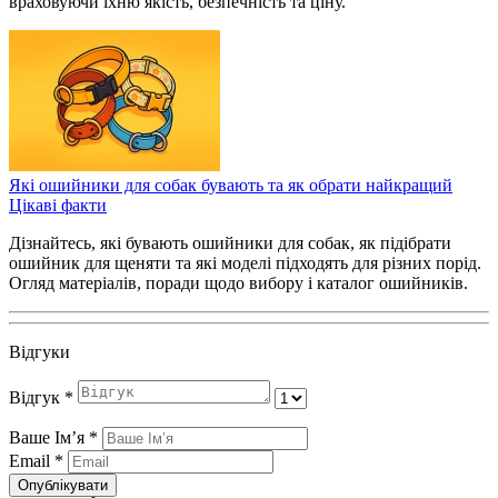
враховуючи їхню якість, безпечність та ціну.
Які ошийники для собак бувають та як обрати найкращий
Цікаві факти
Дізнайтесь, які бувають ошийники для собак, як підібрати
ошийник для щеняти та які моделі підходять для різних порід.
Огляд матеріалів, поради щодо вибору і каталог ошийників.
Відгуки
Відгук
*
Ваше Імʼя
*
Email
*
Опублікувати