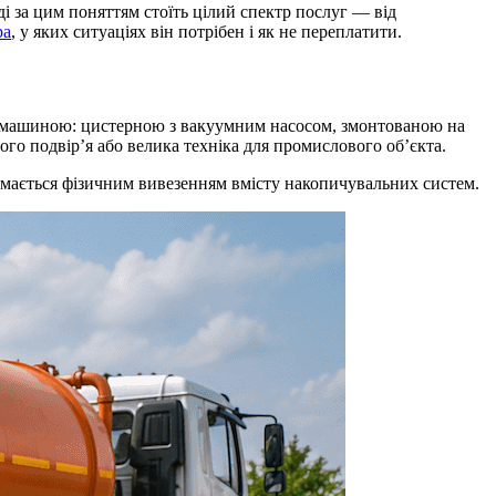
ді за цим поняттям стоїть цілий спектр послуг — від
ра
, у яких ситуаціях він потрібен і як не переплатити.
кою машиною: цистерною з вакуумним насосом, змонтованою на
го подвір’я або велика техніка для промислового об’єкта.
займається фізичним вивезенням вмісту накопичувальних систем.