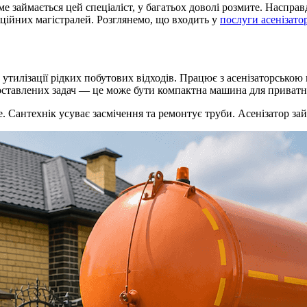
ме займається цей спеціаліст, у багатьох доволі розмите. Насправ
ційних магістралей. Розглянемо, що входить у
послуги асенізато
та утилізації рідких побутових відходів. Працює з асенізаторсь
оставлених задач — це може бути компактна машина для приватно
ме. Сантехнік усуває засмічення та ремонтує труби. Асенізатор 