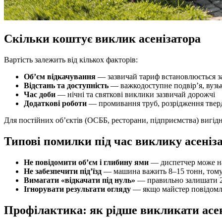
Скільки коштує виклик асенізатора
Вартість залежить від кількох факторів:
Об’єм відкачування
— зазвичай тариф встановлюється за
Відстань та доступність
— важкодоступне подвір’я, вузьк
Час доби
— нічні та святкові виклики зазвичай дорожчі
Додаткові роботи
— промивання труб, розрідження твер
Для постійних об’єктів (ОСББ, ресторани, підприємства) вигідн
Типові помилки під час виклику асеніз
Не повідомити об’єм і глибину ями
— диспетчер може н
Не забезпечити під’їзд
— машина важить 8–15 тонн, тому п
Вимагати «відкачати під нуль»
— правильно залишати 2
Ігнорувати результати огляду
— якщо майстер повідомляє
Профілактика: як рідше викликати асе