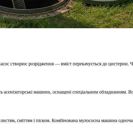
сос створює розрідження — вміст перекачується до цистерни. Час
 асенізаторські машини, оснащені спеціальним обладнанням. Вод
листям, сміттям і піском. Комбінована мулососна машина одночас