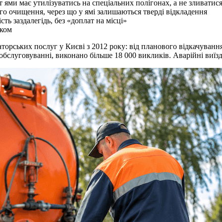
 ями має утилізуватись на спеціальних полігонах, а не зливатис
о очищення, через що у ямі залишаються тверді відкладення
ть заздалегідь, без «доплат на місці»
іком
аторських послуг у Києві з 2012 року: від планового відкачува
обслуговуванні, виконано більше 18 000 викликів. Аварійні виїз