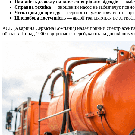
Наявність дозволу на вивезення рідких відходів
— вміст
Справна техніка
— зношений насос не забезпечує повног
Чітка ціна до приїзду
— серйозні служби озвучують вартіс
Цілодобова доступність
— аварії трапляються не за граф
АСК (Аварійна Сервісна Компанія) надає повний спектр асеніз
об’єктів. Понад 1900 підприємств перебувають на договірному 