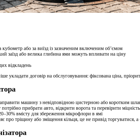
 кубометр або за виїзд із зазначеним включеним об’ємом
ий заїзд або велика глибина ями можуть впливати на ціну
дих відкладень
іше укладати договір на обслуговування: фіксована ціна, пріори
атора
аправити машину з невідповідною цистерною або коротким шла
отрібно прибрати авто, відкрити ворота та перевірити міцніст
0–30% вмісту для збереження мікрофлори в ямі
 про тріщину або зміщення кільця, це не привід торгуватися, а с
нізатора