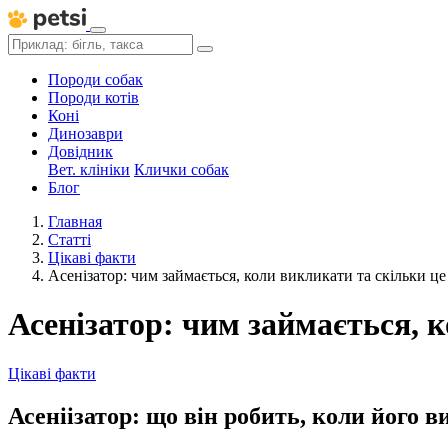
Породи собак
Породи котів
Коні
Динозаври
Довідник
Вет. клініки
Клички собак
Блог
Главная
Статті
Цікаві факти
Асенізатор: чим займається, коли викликати та скільки ц
Асенізатор: чим займається, 
Цікаві факти
Асеніізатор: що він робить, коли його 