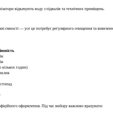
енізатори відкачують воду з підвалів та технічних приміщень.
чні ємності — усе це потребує регулярного очищення та вивезен
іновість
би
би
о кількох годин)
иклик
истопад
у
 офіційного оформлення. Під час вибору важливо врахувати: