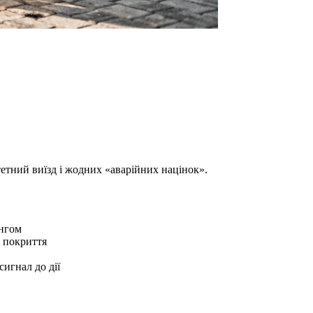
тетний виїзд і жодних «аварійних націнок».
нгом
ь покриття
игнал до дії