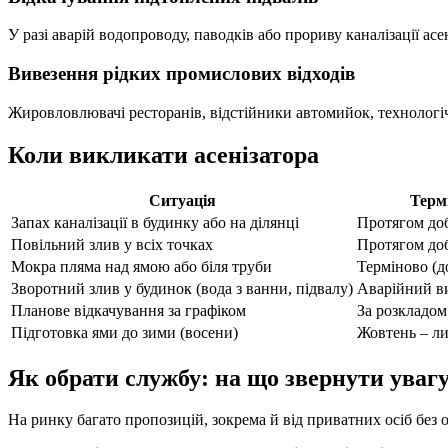
У разі аварій водопроводу, паводків або прориву каналізації ас
Вивезення рідких промислових відходів
Жировловлювачі ресторанів, відстійники автомийок, технологі
Коли викликати асенізатора
Ситуація
Терм
Запах каналізації в будинку або на ділянці
Протягом до
Повільний злив у всіх точках
Протягом до
Мокра пляма над ямою або біля труби
Терміново (д
Зворотний злив у будинок (вода з ванни, підвалу)
Аварійний в
Планове відкачування за графіком
За розкладом
Підготовка ями до зими (восени)
Жовтень – л
Як обрати службу: на що звернути уваг
На ринку багато пропозицій, зокрема й від приватних осіб без