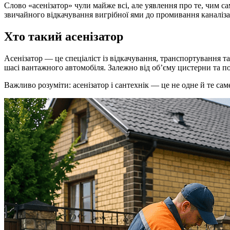
Слово «асенізатор» чули майже всі, але уявлення про те, чим са
звичайного відкачування вигрібної ями до промивання каналіза
Хто такий асенізатор
Асенізатор — це спеціаліст із відкачування, транспортування 
шасі вантажного автомобіля. Залежно від об’єму цистерни та п
Важливо розуміти: асенізатор і сантехнік — це не одне й те са