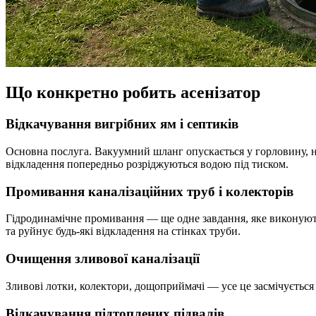
Що конкретно робить асенізатор
Відкачування вигрібних ям і септиків
Основна послуга. Вакуумний шланг опускається у горловину, на
відкладення попередньо розріджуються водою під тиском.
Промивання каналізаційних труб і колекторів
Гідродинамічне промивання — ще одне завдання, яке виконують
та руйнує будь-які відкладення на стінках труби.
Очищення зливової каналізації
Зливові лотки, колектори, дощоприймачі — усе це засмічується 
Відкачування підтоплених підвалів