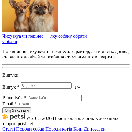
Чихуахуа чи пекінес — яку собаку обрати
Собаки
Порівняння чихуахуа та пекінеса: характер, активність, догляд,
ставлення до дітей та особливості утримання в квартирі.
Відгуки
Відгук
*
Ваше Імʼя
*
Email
*
Опублікувати
© 2013-2026 Простір для власників домашніх
тварин petsi.net
Статті
Породи собак
Породи котів
Коні
Динозаври