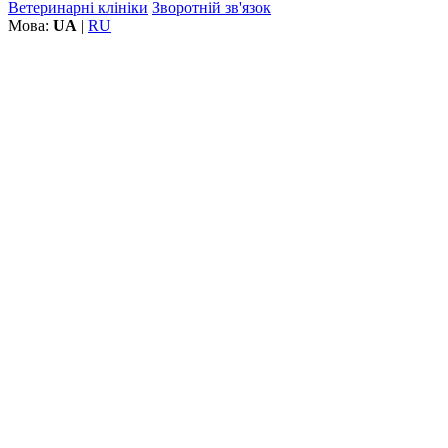
Ветеринарні клініки
Зворотній зв'язок
Мова:
UA
|
RU