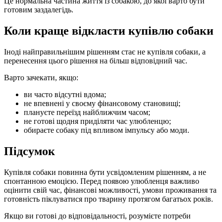
Це нормальна частина життя із собакою, до якої варто бути
готовим заздалегідь.
Коли краще відкласти купівлю собаки
Іноді найправильнішим рішенням стає не купівля собаки, а
перенесення цього рішення на більш відповідний час.
Варто зачекати, якщо:
ви часто відсутні вдома;
не впевнені у своєму фінансовому становищі;
плануєте переїзд найближчим часом;
не готові щодня приділяти час улюбленцю;
обираєте собаку під впливом імпульсу або моди.
Підсумок
Купівля собаки повинна бути усвідомленим рішенням, а не
спонтанною емоцією. Перед появою улюбленця важливо
оцінити свій час, фінансові можливості, умови проживання та
готовність піклуватися про тварину протягом багатьох років.
Якщо ви готові до відповідальності, розумієте потреби