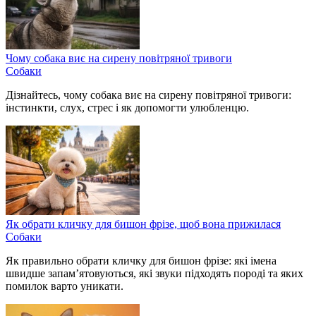
Чому собака виє на сирену повітряної тривоги
Собаки
Дізнайтесь, чому собака виє на сирену повітряної тривоги:
інстинкти, слух, стрес і як допомогти улюбленцю.
Як обрати кличку для бишон фрізе, щоб вона прижилася
Собаки
Як правильно обрати кличку для бишон фрізе: які імена
швидше запам’ятовуються, які звуки підходять породі та яких
помилок варто уникати.