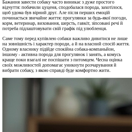
Бажання завести собаку часто виникає з дуже простого
відчуття: побачили цуценя, сподобалася порода, захотілося,
щоб удома був вірний друг. Але після перших емоцій
починається звичайне життя: прогулянки за будь-якої погоди,
корм, ветеринар, виховання, шерсть, гавкіт, зіпсовані речі й
потреба підлаштовувати свій графік під улюбленця.
Саме тому перед купівлею собаки важливо дивитися не лише
на зовнішність і характер породи, а й на власний спосіб життя.
Одному власнику підійде спокійна собака-компаньйон,
іншому - активна порода для прогулянок і занять, а комусь
краще поки взагалі не поспішати з питомцем. Чесна оцінка
своїх можливостей допомагає уникнути розчарування й
вибрати собаку, з якою справді буде комфортно жити.