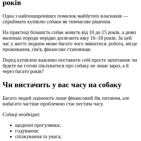
років
Одна з найпоширеніших помилок майбутніх власників —
сприймати купівлю собаки як тимчасове рішення.
На практиці більшість собак живуть від 10 до 15 років, а деякі
маленькі породи нерідко досягають віку 16–18 років. За цей
час у житті людини може багато чого змінитися: робота, місце
проживання, сім'я, фінансове становище.
Перед купівлею важливо поставити собі просте запитання: чи
будете ви готові піклуватися про собаку не лише зараз, а й
через багато років?
Чи вистачить у вас часу на собаку
Багато людей оцінюють лише фінансовий бік питання, але
набагато частіше проблемою стає нестача часу.
Собаці необхідні:
щоденні прогулянки;
годування;
спілкування та увага;