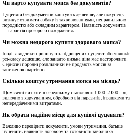
Чи варто купувати мопса без документів?
Цуценята без документів коштують дешевше, але покупець
ризикує отримати собаку із захворюваннями, неправильною
породністю або складним характером. Наявність документів
— гарантія прозорого походження.
Чи можна недорого купити здорового мопса?
Іноді заводчики пропонують підрощених цуценят або малюків
pet-класу дешевше, але занадто низька ціна має насторожити.
Серйозні породні розплідники не продають мопсів за
заниженою вартістю.
Скільки коштує утримання мопса на місяць?
Щомісячні витрати в середньому становлять 1 000–2 000 грн,
включно з харчуванням, обробкою від паразитів, іграшками та
непередбаченими витратами.
Як обрати надійне місце для купівлі цуценяти?
Важливо перевірити документи, умови утримання, батьків
цуценяти, наявність договору та готовність заводчика