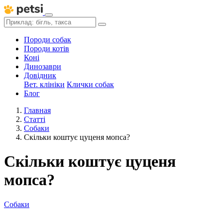
Породи собак
Породи котів
Коні
Динозаври
Довідник
Вет. клініки
Клички собак
Блог
Главная
Статті
Собаки
Скільки коштує цуценя мопса?
Скільки коштує цуценя
мопса?
Собаки