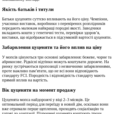
Якість батьків і титули
Батьки цуценяти суттєво впливають на його ціну. Чемпіони,
учасники виставок, виробники з перевірених розплідників
передають малюкам найкращі породні якості. Заводчики
вкладають кошти у генетичні тести, перевірки здоров’я,
виставки, що відображається в підсумковій вартості цуценяти.
Забарвлення цуценяти та його вплив на ціну
У мопсів цінуються три основні забарвлення: бежеве, чорне та
абрикосове. Рідкісні відтінки можуть коштувати дорожче. На
ринку зустрічаються пропозиції з незвичними забарвленнями,
проте важливо пам’ятати, що не всі вони відповідають
стандарту FCI. Породність і відповідність стандарту мають
прямий вплив на вартість.
Вік цуценяти на момент продажу
Цуценята мопса найдорожчі у віці 2–3 місяців. Це
оптимальний період для переїзду в новий дім, оскільки вони
вже отримали перше щеплення, проходять соціалізацію та
готові до адаптації. Підрощені цуценята коштують трохи