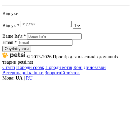
Відгуки
Відгук
*
Ваше Імʼя
*
Email
*
Опублікувати
© 2013-2026 Простір для власників домашніх
тварин petsi.net
Статті
Породи собак
Породи котів
Коні
Динозаври
Ветеринарні клініки
Зворотній зв'язок
Мова:
UA
|
RU