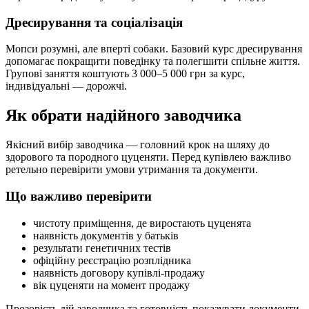
Дресирування та соціалізація
Мопси розумні, але вперті собаки. Базовий курс дресирування
допомагає покращити поведінку та полегшити спільне життя.
Групові заняття коштують 3 000–5 000 грн за курс,
індивідуальні — дорожчі.
Як обрати надійного заводчика
Якісний вибір заводчика — головний крок на шляху до
здорового та породного цуценяти. Перед купівлею важливо
ретельно перевірити умови утримання та документи.
Що важливо перевірити
чистоту приміщення, де виростають цуценята
наявність документів у батьків
результати генетичних тестів
офіційну реєстрацію розплідника
наявність договору купівлі-продажу
вік цуценяти на момент продажу
Прозорість дій заводчика та готовність показувати документи