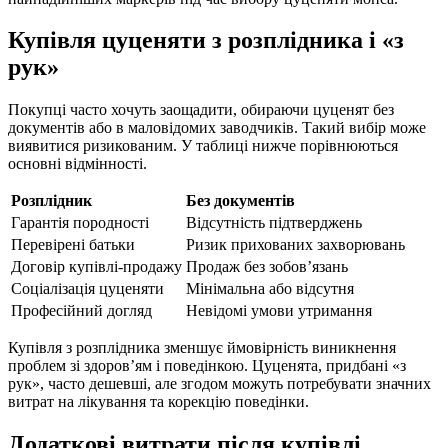
Купівля цуценяти з розплідника і «з
рук»
Покупці часто хочуть заощадити, обираючи цуценят без
документів або в маловідомих заводчиків. Такий вибір може
виявитися ризикованим. У таблиці нижче порівнюються
основні відмінності.
Розплідник
Без документів
Гарантія породності
Відсутність підтверджень
Перевірені батьки
Ризик прихованих захворювань
Договір купівлі-продажу
Продаж без зобов’язань
Соціалізація цуценяти
Мінімальна або відсутня
Професійний догляд
Невідомі умови утримання
Купівля з розплідника зменшує ймовірність виникнення
проблем зі здоров’ям і поведінкою. Цуценята, придбані «з
рук», часто дешевші, але згодом можуть потребувати значних
витрат на лікування та корекцію поведінки.
Додаткові витрати після купівлі