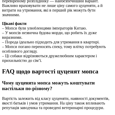
перевіреному розпліднику — найбезпечніший варіант.
Важливо враховувати не лише ціну самого цуценяти, а й
витрати на утримання, які в перший рік можуть бути
значними.
Цікаві факти
– Мопси були улюбленцями імператорів Китаю.
– У мопсів незвична будова морди, що робить їх дуже
виразними.
– Порода ідеально підходить для утримання в квартирі.
– Мопси погано переносять спеку, тому влітку потребують
особливого догляду.
– Ці собаки відрізняються дружелюбним характером і
прихильністю до сім’ї.
FAQ щодо вартості цуценят мопса
Чому цуценята мопса можуть коштувати
настільки по-різному?
Вартість залежить від класу цуценяти, наявності документів,
якості батьків і умов утримання. На ціну також впливають
репутація заводчика та проведені ветеринарні процедури.