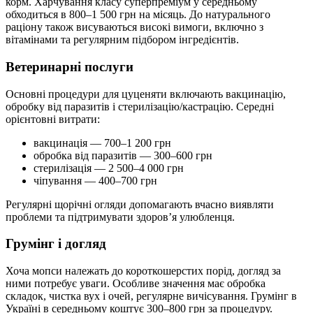
корм. Харчування класу суперпреміум у середньому
обходиться в 800–1 500 грн на місяць. До натурального
раціону також висуваються високі вимоги, включно з
вітамінами та регулярним підбором інгредієнтів.
Ветеринарні послуги
Основні процедури для цуценяти включають вакцинацію,
обробку від паразитів і стерилізацію/кастрацію. Середні
орієнтовні витрати:
вакцинація — 700–1 200 грн
обробка від паразитів — 300–600 грн
стерилізація — 2 500–4 000 грн
чіпування — 400–700 грн
Регулярні щорічні огляди допомагають вчасно виявляти
проблеми та підтримувати здоров’я улюбленця.
Грумінг і догляд
Хоча мопси належать до короткошерстих порід, догляд за
ними потребує уваги. Особливе значення має обробка
складок, чистка вух і очей, регулярне вичісування. Грумінг в
Україні в середньому коштує 300–800 грн за процедуру.