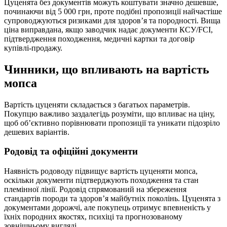
Цуценята без документів можуть коштувати значно дешевше,
починаючи від 5 000 грн, проте подібні пропозиції найчастіше
супроводжуються ризиками для здоров’я та породності. Вища
ціна виправдана, якщо заводчик надає документи КСУ/FCI,
підтвердження походження, медичні картки та договір
купівлі-продажу.
Чинники, що впливають на вартість
мопса
Вартість цуценяти складається з багатьох параметрів.
Покупцю важливо заздалегідь розуміти, що впливає на ціну,
щоб об’єктивно порівнювати пропозиції та уникати підозріло
дешевих варіантів.
Родовід та офіційні документи
Наявність родоводу підвищує вартість цуценяти мопса,
оскільки документи підтверджують походження та стан
племінної лінії. Родовід спрямований на збереження
стандартів породи та здоров’я майбутніх поколінь. Цуценята з
документами дорожчі, але покупець отримує впевненість у
їхніх породних якостях, психіці та прогнозованому
зовнішньому вигляді.