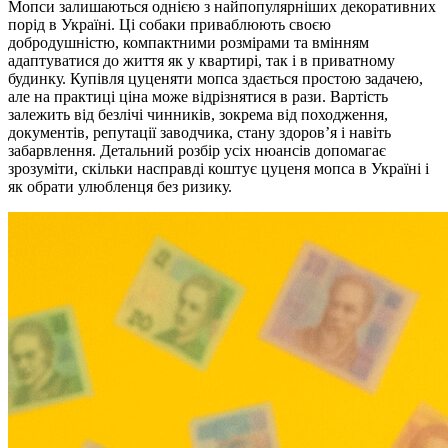
Мопси залишаються однією з найпопулярніших декоративних
порід в Україні. Ці собаки приваблюють своєю
добродушністю, компактними розмірами та вмінням
адаптуватися до життя як у квартирі, так і в приватному
будинку. Купівля цуценяти мопса здається простою задачею,
але на практиці ціна може відрізнятися в рази. Вартість
залежить від безлічі чинників, зокрема від походження,
документів, репутації заводчика, стану здоров’я і навіть
забарвлення. Детальний розбір усіх нюансів допомагає
зрозуміти, скільки насправді коштує цуценя мопса в Україні і
як обрати улюбленця без ризику.