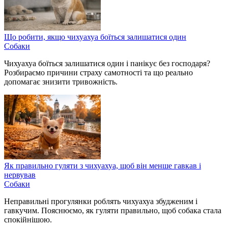
Що робити, якщо чихуахуа боїться залишатися один
Собаки
Чихуахуа боїться залишатися один і панікує без господаря?
Розбираємо причини страху самотності та що реально
допомагає знизити тривожність.
Як правильно гуляти з чихуахуа, щоб він менше гавкав і
нервував
Собаки
Неправильні прогулянки роблять чихуахуа збудженим і
гавкучим. Пояснюємо, як гуляти правильно, щоб собака стала
спокійнішою.