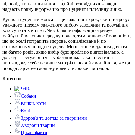
відповідати на запитання. Надійні розплідники завжди
надають повну інформацію про цуценят і племінну лінію.
Купівля цуценяти мопса — це важливий крок, який потребує
уважного підходу, зваженого вибору заводчика та розуміння
всіх супутніх витрат. Чим більше інформації отримує
майбутній власник перед купівлею, тим вищою є ймовірність,
що до оселі потрапить здорове, соціалізоване й по-
справжньому породне цуценя. Мопс стане відданим другом
на багато років, якщо вибір буде зроблено відповідально, а
догляд — регулярним і турботливим. Така інвестиція
виправдовує себе не лише матеріально, а й емоційно, адже ця
порода дарує неймовірну кількість любові та тепла.
Категорії
Всі
Собаки
Кішки, коти
Коні
Здоров'я та догляд за тваринами
Хвороби тварин
Цікаві факти