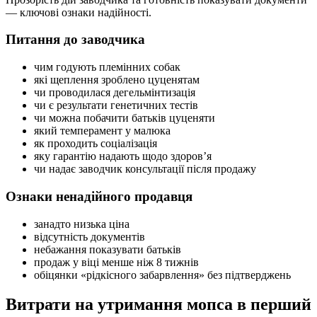
— ключові ознаки надійності.
Питання до заводчика
чим годують племінних собак
які щеплення зроблено цуценятам
чи проводилася дегельмінтизація
чи є результати генетичних тестів
чи можна побачити батьків цуценяти
який темперамент у малюка
як проходить соціалізація
яку гарантію надають щодо здоров’я
чи надає заводчик консультації після продажу
Ознаки ненадійного продавця
занадто низька ціна
відсутність документів
небажання показувати батьків
продаж у віці менше ніж 8 тижнів
обіцянки «рідкісного забарвлення» без підтверджень
Витрати на утримання мопса в перший