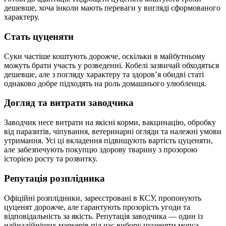
дешевше, хоча інколи мають переваги у вигляді сформованого
характеру.
Стать цуценяти
Суки частіше коштують дорожче, оскільки в майбутньому
можуть брати участь у розведенні. Кобелі зазвичай обходяться
дешевше, але з погляду характеру та здоров’я обидві статі
однаково добре підходять на роль домашнього улюбленця.
Догляд та витрати заводчика
Заводчик несе витрати на якісні корми, вакцинацію, обробку
від паразитів, чіпування, ветеринарні огляди та належні умови
утримання. Усі ці вкладення підвищують вартість цуценяти,
але забезпечують покупцю здорову тварину з прозорою
історією росту та розвитку.
Репутація розплідника
Офіційні розплідники, зареєстровані в КСУ, пропонують
цуценят дорожче, але гарантують прозорість угоди та
відповідальність за якість. Репутація заводчика — один із
найнадійніших маркерів під час вибору цуценяти мопса.