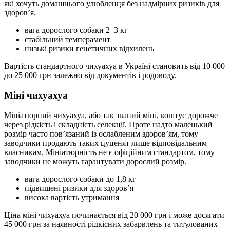
які хочуть домашнього улюбленця без надмірних ризиків для
здоровʼя.
вага дорослого собаки 2–3 кг
стабільний темперамент
низькі ризики генетичних відхилень
Вартість стандартного чихуахуа в Україні становить від 10 000
до 25 000 грн залежно від документів і родоводу.
Міні чихуахуа
Мініатюрний чихуахуа, або так званий міні, коштує дорожче
через рідкість і складність селекції. Проте надто маленький
розмір часто повʼязаний із ослабленим здоровʼям, тому
заводчики продають таких цуценят лише відповідальним
власникам. Мініатюрність не є офіційним стандартом, тому
заводчики не можуть гарантувати дорослий розмір.
вага дорослого собаки до 1,8 кг
підвищені ризики для здоровʼя
висока вартість утримання
Ціна міні чихуахуа починається від 20 000 грн і може досягати
45 000 грн за наявності рідкісних забарвлень та титулованих