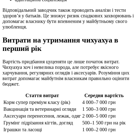
Відповідальний заводчик також проводить аналізи і тести
здоровʼя у батьків. Це знижує ризик спадкових захворювань і
допомагає власнику бути впевненим у майбутньому свого
улюбленця.
Витрати на утримання чихуахуа в
перший рік
Вартість придбання цуценяти це лише початок витрат.
Чихуахуа хоч і невелика порода, але потребує якісного
харчування, регулярних оглядів і аксесуарів. Розуміння цих
витрат допомагає майбутнім власникам правильно оцінити
бюджет.
Стаття витрат
Середня вартість
Корм супер преміум класу (рік)
4 000–7 000 грн
Вакцинація та ветеринарні огляди
1 500–3 000 грн
Аксесуари перенесення, лежак, одяг
2 000–5 000 грн
Грумінг підрізання кігтів, догляд
500–1 500 грн на рік
Іграшки та ласощі
1 000–2 000 грн