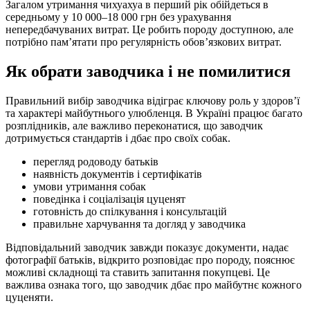
Загалом утримання чихуахуа в перший рік обійдеться в
середньому у 10 000–18 000 грн без урахування
непередбачуваних витрат. Це робить породу доступною, але
потрібно памʼятати про регулярність обовʼязкових витрат.
Як обрати заводчика і не помилитися
Правильний вибір заводчика відіграє ключову роль у здоровʼї
та характері майбутнього улюбленця. В Україні працює багато
розплідників, але важливо переконатися, що заводчик
дотримується стандартів і дбає про своїх собак.
перегляд родоводу батьків
наявність документів і сертифікатів
умови утримання собак
поведінка і соціалізація цуценят
готовність до спілкування і консультацій
правильне харчування та догляд у заводчика
Відповідальний заводчик завжди показує документи, надає
фотографії батьків, відкрито розповідає про породу, пояснює
можливі складнощі та ставить запитання покупцеві. Це
важлива ознака того, що заводчик дбає про майбутнє кожного
цуценяти.