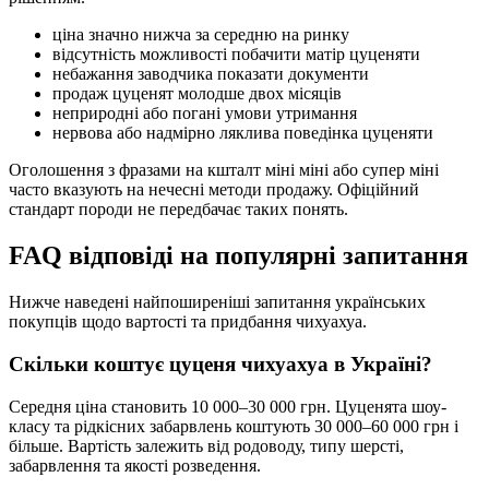
ціна значно нижча за середню на ринку
відсутність можливості побачити матір цуценяти
небажання заводчика показати документи
продаж цуценят молодше двох місяців
неприродні або погані умови утримання
нервова або надмірно ляклива поведінка цуценяти
Оголошення з фразами на кшталт міні міні або супер міні
часто вказують на нечесні методи продажу. Офіційний
стандарт породи не передбачає таких понять.
FAQ відповіді на популярні запитання
Нижче наведені найпоширеніші запитання українських
покупців щодо вартості та придбання чихуахуа.
Скільки коштує цуценя чихуахуа в Україні?
Середня ціна становить 10 000–30 000 грн. Цуценята шоу-
класу та рідкісних забарвлень коштують 30 000–60 000 грн і
більше. Вартість залежить від родоводу, типу шерсті,
забарвлення та якості розведення.