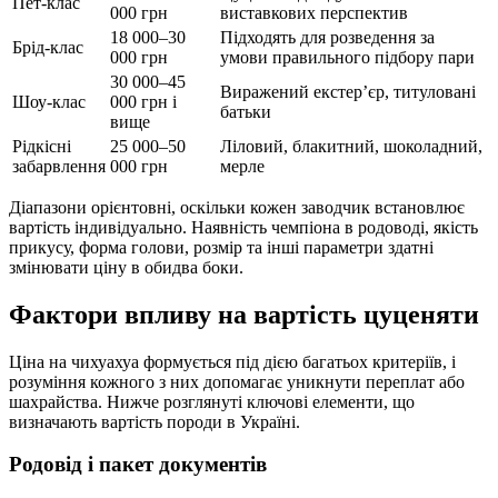
Пет-клас
000 грн
виставкових перспектив
18 000–30
Підходять для розведення за
Брід-клас
000 грн
умови правильного підбору пари
30 000–45
Виражений екстерʼєр, титуловані
Шоу-клас
000 грн і
батьки
вище
Рідкісні
25 000–50
Ліловий, блакитний, шоколадний,
забарвлення
000 грн
мерле
Діапазони орієнтовні, оскільки кожен заводчик встановлює
вартість індивідуально. Наявність чемпіона в родоводі, якість
прикусу, форма голови, розмір та інші параметри здатні
змінювати ціну в обидва боки.
Фактори впливу на вартість цуценяти
Ціна на чихуахуа формується під дією багатьох критеріїв, і
розуміння кожного з них допомагає уникнути переплат або
шахрайства. Нижче розглянуті ключові елементи, що
визначають вартість породи в Україні.
Родовід і пакет документів