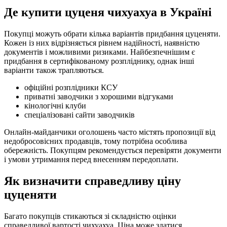
Де купити цуценя чихуахуа в Україні
Покупці можуть обрати кілька варіантів придбання цуценяти.
Кожен із них відрізняється рівнем надійності, наявністю
документів і можливими ризиками. Найбезпечнішим є
придбання в сертифікованому розпліднику, однак інші
варіанти також трапляються.
офіційні розплідники КСУ
приватні заводчики з хорошими відгуками
кінологічні клуби
спеціалізовані сайти заводчиків
Онлайн-майданчики оголошень часто містять пропозиції від
недобросовісних продавців, тому потрібна особлива
обережність. Покупцям рекомендується перевіряти документи
і умови утримання перед внесенням передоплати.
Як визначити справедливу ціну
цуценяти
Багато покупців стикаються зі складністю оцінки
справедливої вартості чихуахуа. Ціна може здатися