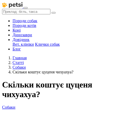
Породи собак
Породи котів
Коні
Динозаври
Довідник
Вет. клініки
Клички собак
Блог
Главная
Статті
Собаки
Скільки коштує цуценя чихуахуа?
Скільки коштує цуценя
чихуахуа?
Собаки