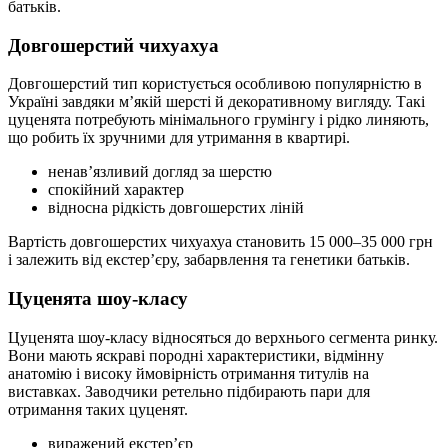
батьків.
Довгошерстий чихуахуа
Довгошерстий тип користується особливою популярністю в
Україні завдяки мʼякій шерсті й декоративному вигляду. Такі
цуценята потребують мінімального грумінгу і рідко линяють,
що робить їх зручними для утримання в квартирі.
ненавʼязливий догляд за шерстю
спокійний характер
відносна рідкість довгошерстих ліній
Вартість довгошерстих чихуахуа становить 15 000–35 000 грн
і залежить від екстерʼєру, забарвлення та генетики батьків.
Цуценята шоу-класу
Цуценята шоу-класу відносяться до верхнього сегмента ринку.
Вони мають яскраві породні характеристики, відмінну
анатомію і високу ймовірність отримання титулів на
виставках. Заводчики ретельно підбирають пари для
отримання таких цуценят.
виражений екстерʼєр