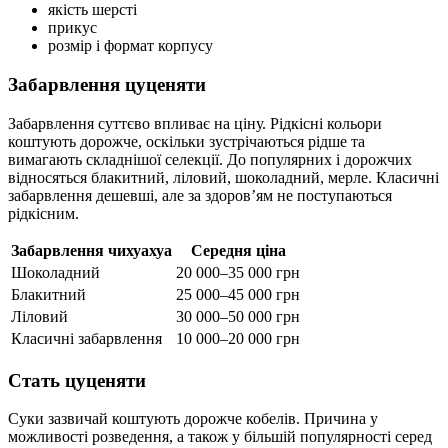
якість шерсті
прикус
розмір і формат корпусу
Забарвлення цуценяти
Забарвлення суттєво впливає на ціну. Рідкісні кольори
коштують дорожче, оскільки зустрічаються рідше та
вимагають складнішої селекції. До популярних і дорожчих
відносяться блакитний, ліловий, шоколадний, мерле. Класичні
забарвлення дешевші, але за здоровʼям не поступаються
рідкісним.
Забарвлення чихуахуа
Середня ціна
Шоколадний
20 000–35 000 грн
Блакитний
25 000–45 000 грн
Ліловий
30 000–50 000 грн
Класичні забарвлення
10 000–20 000 грн
Стать цуценяти
Суки зазвичай коштують дорожче кобелів. Причина у
можливості розведення, а також у більшій популярності серед