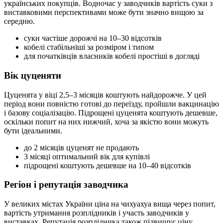
українських покупців. Водночас у заводчиків вартість суки з
виставковими перспективами може бути значно вищою за
середню.
суки частіше дорожчі на 10–30 відсотків
кобелі стабільніші за розміром і типом
для початківців власників кобелі простіші в догляді
Вік цуценяти
Цуценята у віці 2,5–3 місяців коштують найдорожче. У цей
період вони повністю готові до переїзду, пройшли вакцинацію
і базову соціалізацію. Підрощені цуценята коштують дешевше,
оскільки попит на них нижчий, хоча за якістю вони можуть
бути ідеальними.
до 2 місяців цуценят не продають
3 місяці оптимальний вік для купівлі
підрощені коштують дешевше на 10–40 відсотків
Регіон і репутація заводчика
У великих містах України ціна на чихуахуа вища через попит,
вартість утримання розплідників і участь заводчиків у
виставках. Репутація розплідника також підвищує ціну,