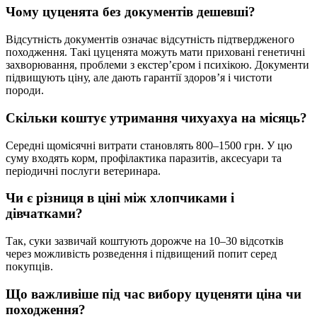
Чому цуценята без документів дешевші?
Відсутність документів означає відсутність підтвердженого
походження. Такі цуценята можуть мати приховані генетичні
захворювання, проблеми з екстерʼєром і психікою. Документи
підвищують ціну, але дають гарантії здоровʼя і чистоти
породи.
Скільки коштує утримання чихуахуа на місяць?
Середні щомісячні витрати становлять 800–1500 грн. У цю
суму входять корм, профілактика паразитів, аксесуари та
періодичні послуги ветеринара.
Чи є різниця в ціні між хлопчиками і
дівчатками?
Так, суки зазвичай коштують дорожче на 10–30 відсотків
через можливість розведення і підвищений попит серед
покупців.
Що важливіше під час вибору цуценяти ціна чи
походження?