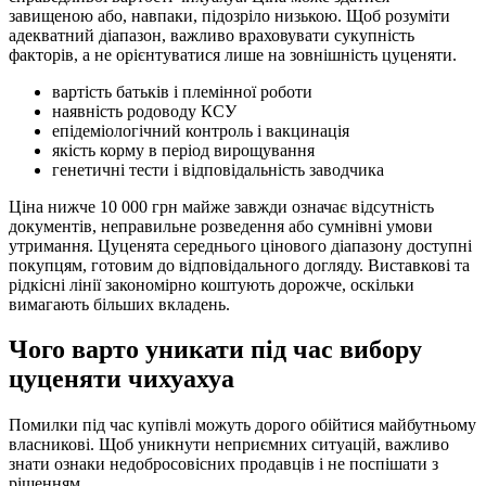
завищеною або, навпаки, підозріло низькою. Щоб розуміти
адекватний діапазон, важливо враховувати сукупність
факторів, а не орієнтуватися лише на зовнішність цуценяти.
вартість батьків і племінної роботи
наявність родоводу КСУ
епідеміологічний контроль і вакцинація
якість корму в період вирощування
генетичні тести і відповідальність заводчика
Ціна нижче 10 000 грн майже завжди означає відсутність
документів, неправильне розведення або сумнівні умови
утримання. Цуценята середнього цінового діапазону доступні
покупцям, готовим до відповідального догляду. Виставкові та
рідкісні лінії закономірно коштують дорожче, оскільки
вимагають більших вкладень.
Чого варто уникати під час вибору
цуценяти чихуахуа
Помилки під час купівлі можуть дорого обійтися майбутньому
власникові. Щоб уникнути неприємних ситуацій, важливо
знати ознаки недобросовісних продавців і не поспішати з
рішенням.