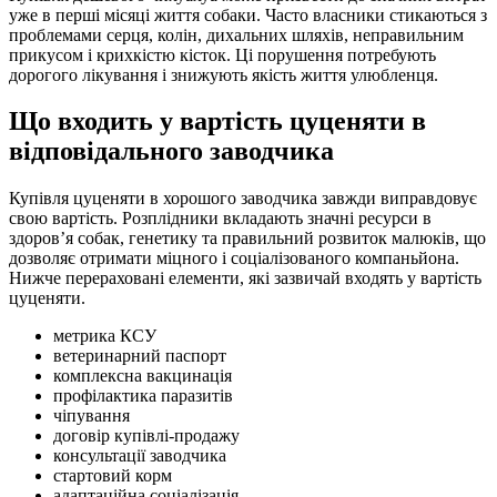
уже в перші місяці життя собаки. Часто власники стикаються з
проблемами серця, колін, дихальних шляхів, неправильним
прикусом і крихкістю кісток. Ці порушення потребують
дорогого лікування і знижують якість життя улюбленця.
Що входить у вартість цуценяти в
відповідального заводчика
Купівля цуценяти в хорошого заводчика завжди виправдовує
свою вартість. Розплідники вкладають значні ресурси в
здоровʼя собак, генетику та правильний розвиток малюків, що
дозволяє отримати міцного і соціалізованого компаньйона.
Нижче перераховані елементи, які зазвичай входять у вартість
цуценяти.
метрика КСУ
ветеринарний паспорт
комплексна вакцинація
профілактика паразитів
чіпування
договір купівлі-продажу
консультації заводчика
стартовий корм
адаптаційна соціалізація