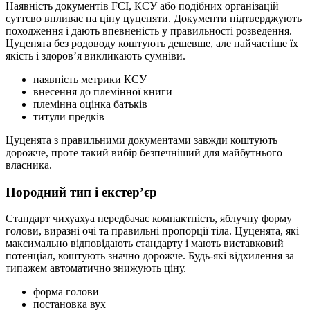
Наявність документів FCI, КСУ або подібних організацій
суттєво впливає на ціну цуценяти. Документи підтверджують
походження і дають впевненість у правильності розведення.
Цуценята без родоводу коштують дешевше, але найчастіше їх
якість і здоровʼя викликають сумніви.
наявність метрики КСУ
внесення до племінної книги
племінна оцінка батьків
титули предків
Цуценята з правильними документами завжди коштують
дорожче, проте такий вибір безпечніший для майбутнього
власника.
Породний тип і екстерʼєр
Стандарт чихуахуа передбачає компактність, яблучну форму
голови, виразні очі та правильні пропорції тіла. Цуценята, які
максимально відповідають стандарту і мають виставковий
потенціал, коштують значно дорожче. Будь-які відхилення за
типажем автоматично знижують ціну.
форма голови
постановка вух