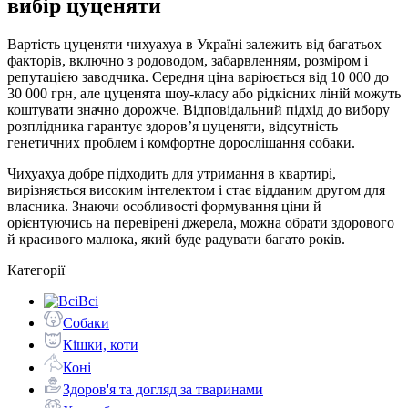
вибір цуценяти
Вартість цуценяти чихуахуа в Україні залежить від багатьох
факторів, включно з родоводом, забарвленням, розміром і
репутацією заводчика. Середня ціна варіюється від 10 000 до
30 000 грн, але цуценята шоу-класу або рідкісних ліній можуть
коштувати значно дорожче. Відповідальний підхід до вибору
розплідника гарантує здоровʼя цуценяти, відсутність
генетичних проблем і комфортне дорослішання собаки.
Чихуахуа добре підходить для утримання в квартирі,
вирізняється високим інтелектом і стає відданим другом для
власника. Знаючи особливості формування ціни й
орієнтуючись на перевірені джерела, можна обрати здорового
й красивого малюка, який буде радувати багато років.
Категорії
Всі
Собаки
Кішки, коти
Коні
Здоров'я та догляд за тваринами