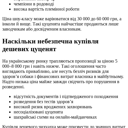
чемпіони в родоводі
висока вартість племінної роботи
Ціна шоу-класу може варіюватися від 30 000 до 60 000 грн, а
інколи й вище. Такі цуценята найчастіше продаються лише
заводчикам або досвідченим власникам.
Наскільки небезпечна купівля
дешевих цуценят
На українському ринку трапляються пропозиції за ціною 5
000–8 000 грн і навіть нижче. Такі оголошення часто
виглядають привабливо, але несуть безліч ризиків для
здоровʼя собаки і фінансових витрат власника в майбутньому.
Надто низька ціна майже завжди свідчить про порушення в
розведенні.
відсутність документів і підтвердженого походження
розведення без тестів здоровʼя
високий ризик вроджених захворювань
несоціалізовані цуценята
шахрайські схеми на онлайн-майданчиках
Купівля дешевого чихуахуа може призвести до значних витрат