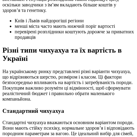
оскільки заводчики з імʼям вкладають більше коштів у
здоровʼя та генетику.
Київ і Львів найдорогіші регіони
менші міста часто мають нижчий поріг вартості
перевірені розплідники коштують дорожче за приватних
продавців
Різні типи чихуахуа та їх вартість в
Україні
На українському ринку представлені різні варіанти чихуахуа,
що відрізняються шерстю, розміром і класом. Ці фактори
безпосередньо впливають на вартість і затребуваність породи.
Покупцям важливо розуміти ці відмінності, щоб сформувати
реалістичний бюджет і правильно обрати маленького
компаньйона.
Стандартний чихуахуа
Стандартні чихуахуа вважаються основним варіантом породи.
Вони мають стійку психіку, нормальне здоровʼя і відповідають
породним параметрам за вагою. Це ідеальний вибір для сімей,