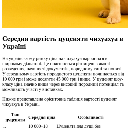
Середня вартість цуценяти чихуахуа в
Україні
На українському ринку ціна на чихуахуа варіюється в
широкому діапазоні. Це пояснюється різницею в якості
розведення, наявності документів, породному типі та попиті.
У середньому вартість породистого цуценяти починається від
10 000 грн і може досягати 45 000 грн і вище. У цуценят шоу-
класу ціна значно вища через високий породний потенціал та
можливість участі у виставках.
Нижче представлена орієнтовна таблиця вартості цуценят
чихуахуа в Україні.
Тип
Середня ціна
Особливості
цуценяти
10 000–18
Цуценята для душі без