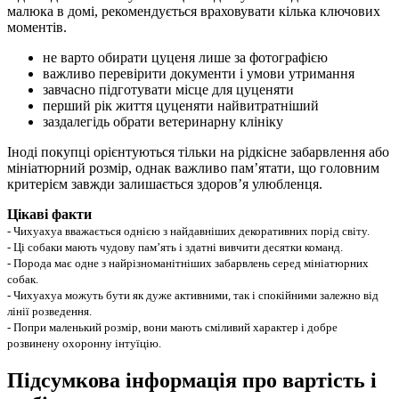
малюка в домі, рекомендується враховувати кілька ключових
моментів.
не варто обирати цуценя лише за фотографією
важливо перевірити документи і умови утримання
завчасно підготувати місце для цуценяти
перший рік життя цуценяти найвитратніший
заздалегідь обрати ветеринарну клініку
Іноді покупці орієнтуються тільки на рідкісне забарвлення або
мініатюрний розмір, однак важливо памʼятати, що головним
критерієм завжди залишається здоровʼя улюбленця.
Цікаві факти
- Чихуахуа вважається однією з найдавніших декоративних порід світу.
- Ці собаки мають чудову памʼять і здатні вивчити десятки команд.
- Порода має одне з найрізноманітніших забарвлень серед мініатюрних
собак.
- Чихуахуа можуть бути як дуже активними, так і спокійними залежно від
лінії розведення.
- Попри маленький розмір, вони мають сміливий характер і добре
розвинену охоронну інтуїцію.
Підсумкова інформація про вартість і