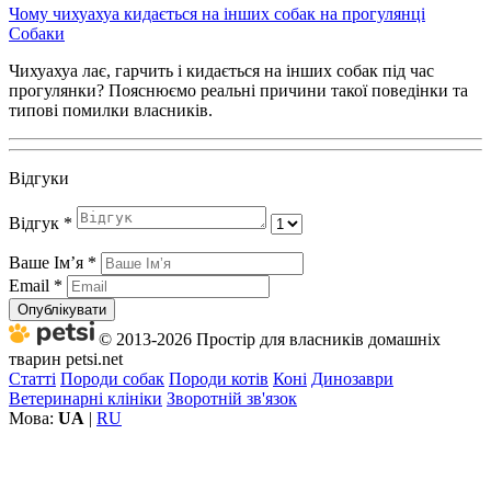
Чому чихуахуа кидається на інших собак на прогулянці
Собаки
Чихуахуа лає, гарчить і кидається на інших собак під час
прогулянки? Пояснюємо реальні причини такої поведінки та
типові помилки власників.
Відгуки
Відгук
*
Ваше Імʼя
*
Email
*
Опублікувати
© 2013-2026 Простір для власників домашніх
тварин petsi.net
Статті
Породи собак
Породи котів
Коні
Динозаври
Ветеринарні клініки
Зворотній зв'язок
Мова:
UA
|
RU