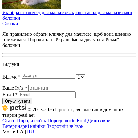
Як обрати кличку для мальтезе - кращі імена для мальтійської
болонки
Собаки
Як правильно обрати кличку для мальтезе, щоб вона швидко
прижилася. Поради та найкращі імена для мальтійської
болонки.
Відгуки
Відгук
*
Ваше Імʼя
*
Email
*
Опублікувати
© 2013-2026 Простір для власників домашніх
тварин petsi.net
Статті
Породи собак
Породи котів
Коні
Динозаври
Ветеринарні клініки
Зворотній зв'язок
Мова:
UA
|
RU