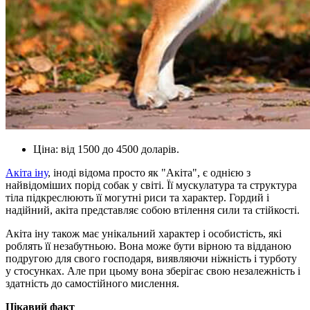
Ціна: від 1500 до 4500 доларів.
Акіта іну
, іноді відома просто як "Акіта", є однією з
найвідоміших порід собак у світі. Її мускулатура та структура
тіла підкреслюють її могутні риси та характер. Гордий і
надійний, акіта представляє собою втілення сили та стійкості.
Акіта іну також має унікальний характер і особистість, які
роблять її незабутньою. Вона може бути вірною та відданою
подругою для свого господаря, виявляючи ніжність і турботу
у стосунках. Але при цьому вона зберігає свою незалежність і
здатність до самостійного мислення.
Цікавий факт