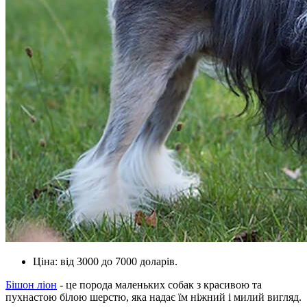
Ціна: від 3000 до 7000 доларів.
Бішон ліон
- це порода маленьких собак з красивою та
пухнастою білою шерстю, яка надає їм ніжний і милий вигляд.