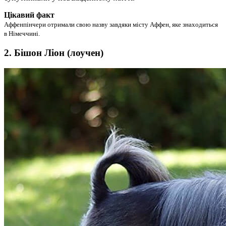
Цікавий факт
Аффенпінчери отримали свою назву завдяки місту Аффен, яке знаходиться
в Німеччині.
2. Бішон Ліон (лоучен)