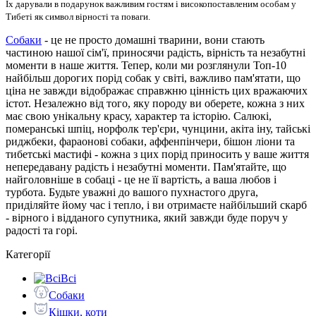
Їх дарували в подарунок важливим гостям і високопоставленим особам у
Тибеті як символ вірності та поваги.
Собаки
- це не просто домашні тварини, вони стають
частиною нашої сім'ї, приносячи радість, вірність та незабутні
моменти в наше життя. Тепер, коли ми розглянули Топ-10
найбільш дорогих порід собак у світі, важливо пам'ятати, що
ціна не завжди відображає справжню цінність цих вражаючих
істот. Незалежно від того, яку породу ви оберете, кожна з них
має свою унікальну красу, характер та історію. Салюкі,
померанські шпіц, норфолк тер'єри, чунцини, акіта іну, тайські
риджбеки, фараонові собаки, аффенпінчери, бішон ліони та
тибетські мастифі - кожна з цих порід приносить у ваше життя
непередавану радість і незабутні моменти. Пам'ятайте, що
найголовніше в собаці - це не її вартість, а ваша любов і
турбота. Будьте уважні до вашого пухнастого друга,
приділяйте йому час і тепло, і ви отримаєте найбільший скарб
- вірного і відданого супутника, який завжди буде поруч у
радості та горі.
Категорії
Всі
Собаки
Кішки, коти