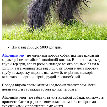
Ціна: від 2000 до 5000 доларів.
Аффенпінчер
- це маленька порода собак, яка має яскравий
характер і незвичайний зовнішній вигляд. Вони належать до
групи тер'єрів, але їх розмір складає всього близько 23 см в
холці й вага коливається від 3 до 6 кг. Вони мають коротку,
грубу та жорстку шерсть, яка може бути різних кольорів,
включаючи чорний, сірий, рудий та солом'яний.
Порода відома своїм живим і бадьорим характером. Вони
повні енергії та завжди готові до гри та розваг.
Аффенпінчери - це забавні та життєрадісні собаки, які можуть
принести багато радості своїм власникам і стати вірними
супутниками у повсякденному житті.