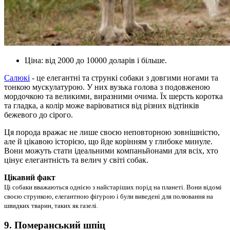
Ціна: від 2000 до 10000 доларів і більше.
Салюкі
- це елегантні та стрункі собаки з довгими ногами та
тонкою мускулатурою. У них вузька голова з подовженою
мордочкою та великими, виразними очима. Їх шерсть коротка
та гладка, а колір може варіюватися від різних відтінків
бежевого до сірого.
Ця порода вражає не лише своєю неповторною зовнішністю,
але й цікавою історією, що йде корінням у глибоке минуле.
Вони можуть стати ідеальними компаньйонами для всіх, хто
цінує елегантність та велич у світі собак.
Цікавий факт
Ці собаки вважаються однією з найстаріших порід на планеті. Вони відомі
своєю стрункою, елегантною фігурою і були виведені для полювання на
швидких тварин, таких як газелі.
9. Померанський шпіц