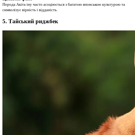
Порода Акіта іну часто асоціюється з багатою японською культурою та
символізує вірність і відданість.
5. Тайський риджбек