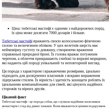
Ціна: тибетські мастифі є одними з найдорожчих порід,
їх ціна може досягати 7000 доларів і більше.
Тибетські мастифі
вражають своєю колосальною фізичною
силою та величезним обліком. У цих велетнів шерсть має
неймовірну густоту та довжину, створюючи враження
справжньої природної броні. Їх голова вражає потужним
черепом, а обличчя прикрашають глибокі та виразні морщини,
які надають цій породі унікальний та неповторний вигляд.
Ця порода з характером і вражаючими розмірами, ідеально
підходить для досвідчених власників з яскраво вираженим
лідерським стилем. Їх вірність і здатність захищати роблять їх
ідеальними компаньйонами для сімей, які цінують надійних
сторожів та вірних друзів.
Цікавий факт
Тибетські мастифі - це порода собак, що служила надійним захисником
монастирів і стад від диких хижаків. Вони вважаються цінним подарунком.