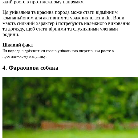
який росте в протилежному напрямку.
Ця унікальна та красива порода може стати відмінним
компаньйоном для активних та уважних власників. Вони
мають сильний характер і потребують належного виховання
та догляду, щоб стати вірними та слухняними членами
родини.
Цікавий факт
Ця порода відрізняється своєю унікальною шерстю, яка росте в
протилежному напрямку.
4. Фараонова собака