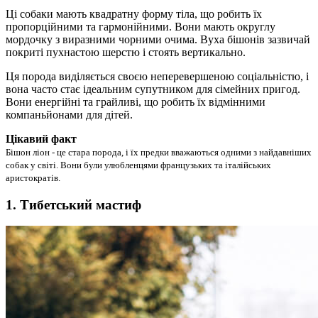
Ці собаки мають квадратну форму тіла, що робить їх
пропорційними та гармонійними. Вони мають округлу
мордочку з виразними чорними очима. Вуха бішонів зазвичай
покриті пухнастою шерстю і стоять вертикально.
Ця порода виділяється своєю неперевершеною соціальністю, і
вона часто стає ідеальним супутником для сімейних пригод.
Вони енергійні та грайливі, що робить їх відмінними
компаньйонами для дітей.
Цікавий факт
Бішон ліон - це стара порода, і їх предки вважаються одними з найдавніших
собак у світі. Вони були улюбленцями французьких та італійських
аристократів.
1. Тибетський мастиф