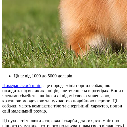
Ціна: від 1000 до 5000 доларів.
Померанський шпіц
- це порода мініатюрних собак, що
походить від великих шпіців, але зменшена в розмірах. Вони є
членами сімейства шпіцевих і відомі своєю маленькою,
красивою мордочкою та пухнастою подвійною шерстю. Ці
собачки мають компактне тіло та енергійний характер, попри
свій маленький розмір.
Ці пухнасті малюки - справжні скарби для тих, хто мріє про
вірного супутника, готового подарувати вам свою відданість і