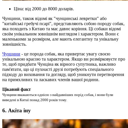
Ціна: від 2000 до 8000 доларів.
Чунцини, також відомі як "чунцинські левретки" або
"китайські гребучі псарі", представляють собою породу собак,
яка походить з Китаю та має давнє коріння. Ці собаки відомі
своїм унікальним зовнішнім виглядом і характером. Вони є
маленькими за розміром, але мають елегантну та унікальну
зовнішність.
Чунцини
- це порода собак, яка привертає увагу своєю
унікальною красою та характером. Якщо ви розмірковуєте про
те, щоб придбати Чунціна як вірного супутника, важливо
пам'ятати, що ці пухнасті друзі потребують спеціального
підходу до виховання та догляду, щоб уникнути перетворення
на примхливих та ласкавих членів вашої родини.
Цікавий факт
Чунцини вважаються однією з найдавніших порід собак, і вони були
виведені в Китаї понад 2000 років тому.
6. Акіта іну