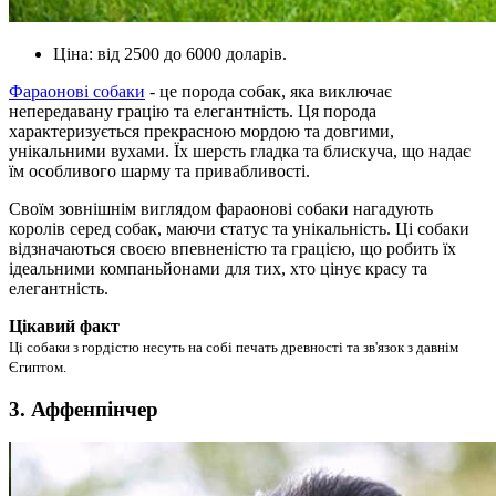
Ціна: від 2500 до 6000 доларів.
Фараонові собаки
- це порода собак, яка виключає
непередавану грацію та елегантність. Ця порода
характеризується прекрасною мордою та довгими,
унікальними вухами. Їх шерсть гладка та блискуча, що надає
їм особливого шарму та привабливості.
Своїм зовнішнім виглядом фараонові собаки нагадують
королів серед собак, маючи статус та унікальність. Ці собаки
відзначаються своєю впевненістю та грацією, що робить їх
ідеальними компаньйонами для тих, хто цінує красу та
елегантність.
Цікавий факт
Ці собаки з гордістю несуть на собі печать древності та зв'язок з давнім
Єгиптом.
3. Аффенпінчер