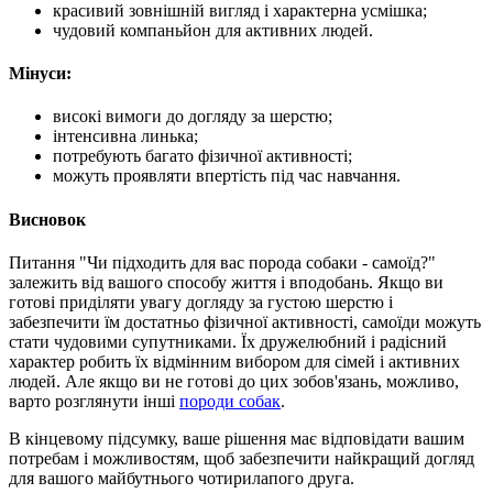
красивий зовнішній вигляд і характерна усмішка;
чудовий компаньйон для активних людей.
Мінуси:
високі вимоги до догляду за шерстю;
інтенсивна линька;
потребують багато фізичної активності;
можуть проявляти впертість під час навчання.
Висновок
Питання "Чи підходить для вас порода собаки - самоїд?"
залежить від вашого способу життя і вподобань. Якщо ви
готові приділяти увагу догляду за густою шерстю і
забезпечити їм достатньо фізичної активності, самоїди можуть
стати чудовими супутниками. Їх дружелюбний і радісний
характер робить їх відмінним вибором для сімей і активних
людей. Але якщо ви не готові до цих зобов'язань, можливо,
варто розглянути інші
породи собак
.
В кінцевому підсумку, ваше рішення має відповідати вашим
потребам і можливостям, щоб забезпечити найкращий догляд
для вашого майбутнього чотирилапого друга.