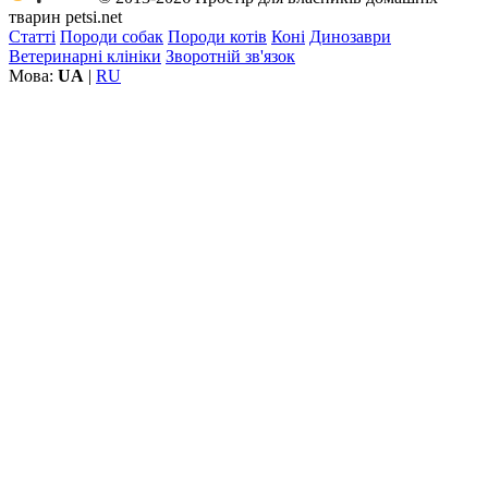
тварин petsi.net
Статті
Породи собак
Породи котів
Коні
Динозаври
Ветеринарні клініки
Зворотній зв'язок
Мова:
UA
|
RU