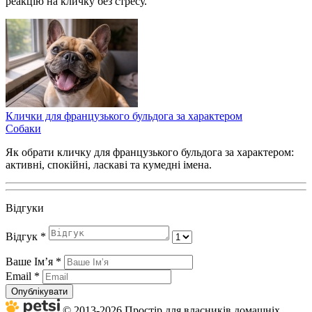
реакцію на кличку без стресу.
Клички для французького бульдога за характером
Собаки
Як обрати кличку для французького бульдога за характером:
активні, спокійні, ласкаві та кумедні імена.
Відгуки
Відгук
*
Ваше Імʼя
*
Email
*
Опублікувати
© 2013-2026 Простір для власників домашніх