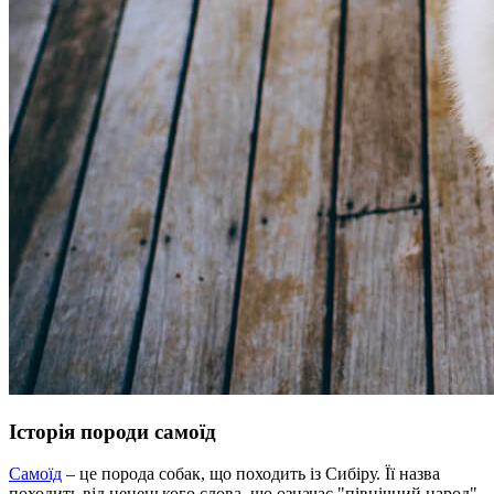
Історія породи самоїд
Самоїд
– це порода собак, що походить із Сибіру. Її назва
походить від ненецького слова, що означає "північний народ".