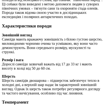
Ці собаки були виведені з метою допомоги людям у суворих
північних умовах – тягнути сани та охороняти стада оленів.
Порода також відома своєю участю в дослідницьких
експедиціях і полярних антарктичних походах.
Характеристики породи
Зовнішній вигляд
Самоїди мають вражаючу зовнішність з білою густою шерстю,
миловидними чорними очима та усмішкою, яку вони часто
демонструють. Вони середнього розміру, мускулисті та
стрункі.
Розмір і вага
Дорослі самоїди зазвичай важать від 17 до 33 кг і мають
висоту в холці від 50 до 60 см.
Шерсть
Шерсть самоїдів двошарова – підшерсток забезпечує тепло в
холодні дні, а верхній шар надає їм характерний зовнішній
вигляд. Однак їх шерсть також потребує регулярного догляду
та частого вичісування, особливо під час линяння.
Темперамент