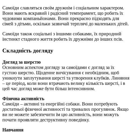
Самоїди славляться своїм дружнім і соціальним характером.
Вони мають яскравий і радісний темперамент, що робить їх
чудовими компаньйонами. Вони прекрасно підходять для
сімей з дітьми, оскільки зазвичай терплячі до маленьких дітей.
Самоїди також соціальні з іншими собаками, їх природний
інстинкт стадного життя робить їх дружніми до інших псів.
Складність догляду
Догляд за шерстю
Основним аспектом догляду за самоїдами є догляд за їх
густою шерстю. Щоденне вичісування є необхідним, щоб
уникнути заплутування шерсті та утворення клубків. Линяння
– це період, коли вони втрачають велику кількість шерсті, і в
цей час догляд може бути більш інтенсивним.
Фізична активність
Самоїди – активні та енергійні собаки. Вони потребують
достатньої фізичної активності та тривалих прогулянок. Якщо
ви не можете забезпечити їм цю активність, вони можуть
почати проявляти деструктивну поведінку.
Навчання