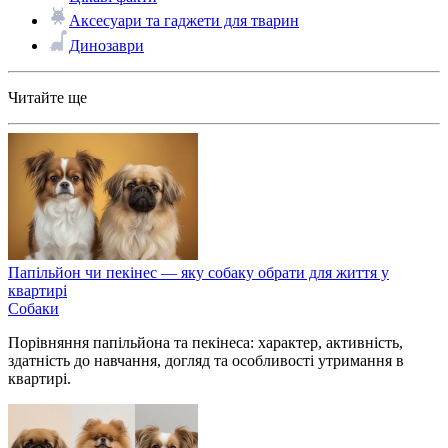
Аксесуари та гаджети для тварин
Динозаври
Читайте ще
Папільйон чи пекінес — яку собаку обрати для життя у
квартирі
Собаки
Порівняння папільйона та пекінеса: характер, активність,
здатність до навчання, догляд та особливості утримання в
квартирі.