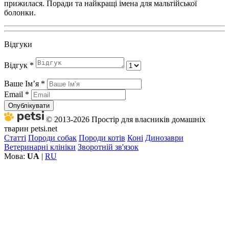
прижилася. Поради та найкращі імена для мальтійської
болонки.
Відгуки
Відгук
*
Ваше Імʼя
*
Email
*
Опублікувати
© 2013-2026 Простір для власників домашніх
тварин petsi.net
Статті
Породи собак
Породи котів
Коні
Динозаври
Ветеринарні клініки
Зворотній зв'язок
Мова:
UA
|
RU