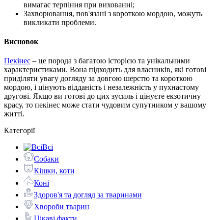
вимагає терпіння при вихованні;
Захворювання, пов'язані з короткою мордою, можуть
викликати проблеми.
Висновок
Пекінес
– це порода з багатою історією та унікальними
характеристиками. Вона підходить для власників, які готові
приділяти увагу догляду за довгою шерстю та короткою
мордою, і цінують відданість і незалежність у пухнастому
другові. Якщо ви готові до цих зусиль і цінуєте екзотичну
красу, то пекінес може стати чудовим супутником у вашому
житті.
Категорії
Всі
Собаки
Кішки, коти
Коні
Здоров'я та догляд за тваринами
Хвороби тварин
Цікаві факти