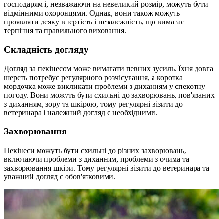
господарям і, незважаючи на невеликий розмір, можуть бути
відмінними охоронцями. Однак, вони також можуть
проявляти деяку впертість і незалежність, що вимагає
терпіння та правильного виховання.
Складність догляду
Догляд за пекінесом може вимагати певних зусиль. Їхня довга
шерсть потребує регулярного розчісування, а коротка
мордочка може викликати проблеми з диханням у спекотну
погоду. Вони можуть бути схильні до захворювань, пов'язаних
з диханням, зору та шкірою, тому регулярні візити до
ветеринара і належний догляд є необхідними.
Захворювання
Пекінеси можуть бути схильні до різних захворювань,
включаючи проблеми з диханням, проблеми з очима та
захворювання шкіри. Тому регулярні візити до ветеринара та
уважний догляд є обов'язковими.