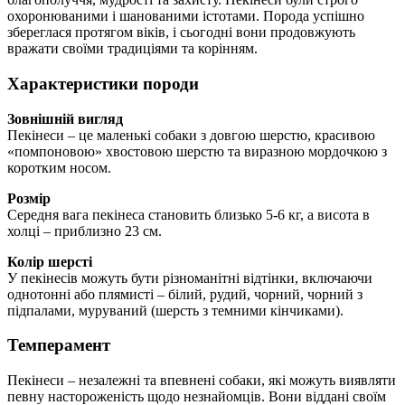
охоронюваними і шанованими істотами. Порода успішно
збереглася протягом віків, і сьогодні вони продовжують
вражати своїми традиціями та корінням.
Характеристики породи
Зовнішній вигляд
Пекінеси – це маленькі собаки з довгою шерстю, красивою
«помпоновою» хвостовою шерстю та виразною мордочкою з
коротким носом.
Розмір
Середня вага пекінеса становить близько 5-6 кг, а висота в
холці – приблизно 23 см.
Колір шерсті
У пекінесів можуть бути різноманітні відтінки, включаючи
однотонні або плямисті – білий, рудий, чорний, чорний з
підпалами, муруваний (шерсть з темними кінчиками).
Темперамент
Пекінеси – незалежні та впевнені собаки, які можуть виявляти
певну настороженість щодо незнайомців. Вони віддані своїм