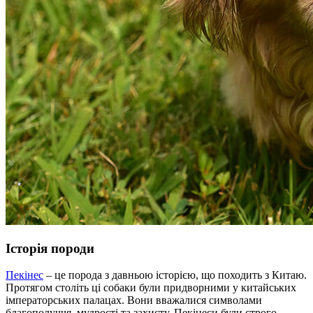
Історія породи
Пекінес
– це порода з давньою історією, що походить з Китаю.
Протягом століть ці собаки були придворними у китайських
імператорських палацах. Вони вважалися символами
благополуччя, мудрості та захисту. Пекінеси були строго