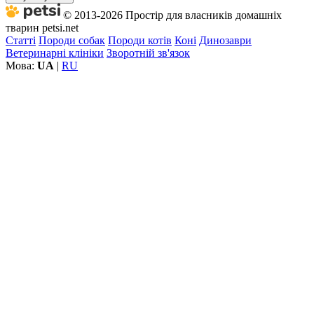
© 2013-2026 Простір для власників домашніх
тварин petsi.net
Статті
Породи собак
Породи котів
Коні
Динозаври
Ветеринарні клініки
Зворотній зв'язок
Мова:
UA
|
RU