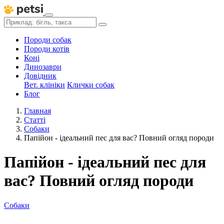
Породи собак
Породи котів
Коні
Динозаври
Довідник
Вет. клініки
Клички собак
Блог
Главная
Статті
Собаки
Папійон - ідеальний пес для вас? Повний огляд породи
Папійон - ідеальний пес для
вас? Повний огляд породи
Собаки