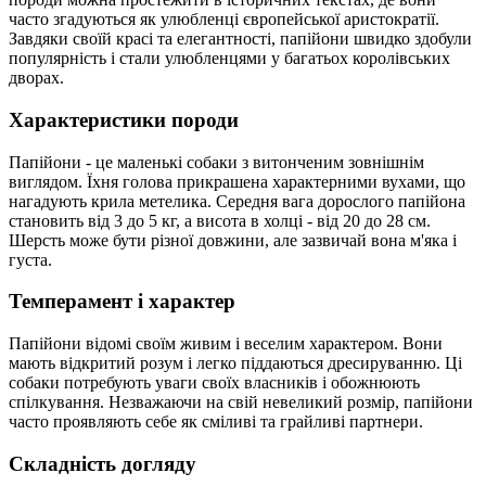
часто згадуються як улюбленці європейської аристократії.
Завдяки своїй красі та елегантності, папійони швидко здобули
популярність і стали улюбленцями у багатьох королівських
дворах.
Характеристики породи
Папійони - це маленькі собаки з витонченим зовнішнім
виглядом. Їхня голова прикрашена характерними вухами, що
нагадують крила метелика. Середня вага дорослого папійона
становить від 3 до 5 кг, а висота в холці - від 20 до 28 см.
Шерсть може бути різної довжини, але зазвичай вона м'яка і
густа.
Темперамент і характер
Папійони відомі своїм живим і веселим характером. Вони
мають відкритий розум і легко піддаються дресируванню. Ці
собаки потребують уваги своїх власників і обожнюють
спілкування. Незважаючи на свій невеликий розмір, папійони
часто проявляють себе як сміливі та грайливі партнери.
Складність догляду