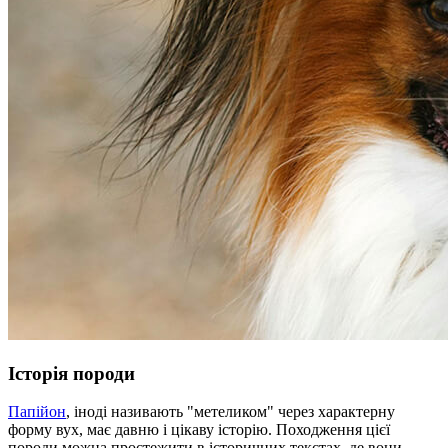
Історія породи
Папійон
, іноді називають "метеликом" через характерну
форму вух, має давню і цікаву історію. Походження цієї
породи можна простежити в історичних текстах, де вони