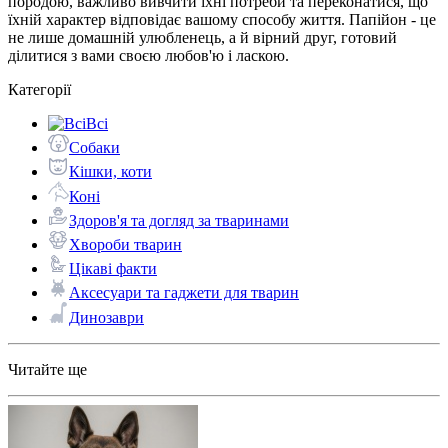
породою, важливо вивчити їхні потреби та переконатися, що
їхній характер відповідає вашому способу життя. Папійон - це
не лише домашній улюбленець, а й вірний друг, готовий
ділитися з вами своєю любов'ю і ласкою.
Категорії
Всі
Собаки
Кішки, коти
Коні
Здоров'я та догляд за тваринами
Хвороби тварин
Цікаві факти
Аксесуари та гаджети для тварин
Динозаври
Читайте ще