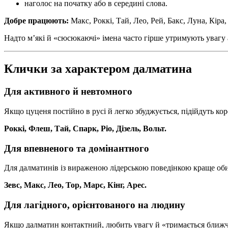
наголос на початку або в середині слова.
Добре працюють:
Макс, Роккі, Тай, Лео, Рей, Бакс, Луна, Кіра,
Надто м’які й «сюсюкаючі» імена часто гірше утримують увагу
Клички за характером далматина
Для активного й невтомного
Якщо цуценя постійно в русі й легко збуджується, підійдуть коро
Роккі, Флеш, Тай, Спарк, Ріо, Дізель, Вольт.
Для впевненого та домінантного
Для далматинів із вираженою лідерською поведінкою краще оби
Зевс, Макс, Лео, Тор, Марс, Кінг, Арес.
Для лагідного, орієнтованого на людину
Якщо далматин контактний, любить увагу й «тримається ближче»