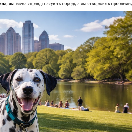
ина
, які імена справді пасують породі, а які створюють проблеми,