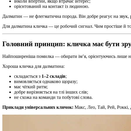
інколи впертий, якщо втрачає інтерес;
орієнтований на контакт із людиною.
Далматин — не флегматична порода. Він добре реагує на звук, р
Для далматина кличка — це робочий сигнал. Чим простіше й то
Головний принцип: кличка має бути зр
Найпоширеніша помилка — обирати ім’я, орієнтуючись лише на 
Хороша кличка для далматина:
складається з
1–2 складів
;
вимовляється однаково щоразу;
має чіткий ритм;
добре вирізняється на тлі інших слів;
не схожа на команди та побутові слова.
Приклади універсальних кличок:
Макс, Лео, Тай, Рей, Роккі, 