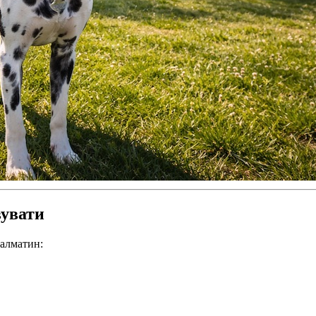
вувати
далматин: