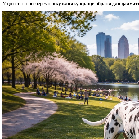
У цій статті розберемо,
яку кличку краще обрати для далмат