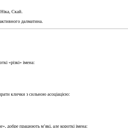
 Ніка, Скай.
 активного далматина.
ткі «різкі» імена:
рати клички з сильною асоціацією:
, добре працюють м’які, але короткі імена: