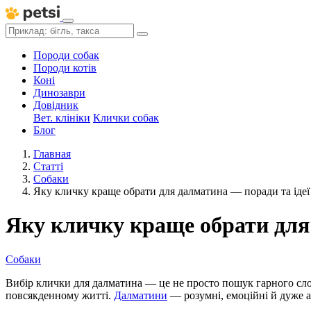
Породи собак
Породи котів
Коні
Динозаври
Довідник
Вет. клініки
Клички собак
Блог
Главная
Статті
Собаки
Яку кличку краще обрати для далматина — поради та ідеї
Яку кличку краще обрати для 
Собаки
Вибір клички для далматина — це не просто пошук гарного слов
повсякденному житті.
Далматини
— розумні, емоційні й дуже а