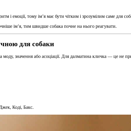
итм і емоції, тому ім’я має бути чітким і зрозумілим саме для со
чніше ім’я, тим швидше собака почне на нього реагувати.
учною для собаки
моду, значення або асоціації. Для далматина кличка — це не пр
Джек, Коді, Бакс.