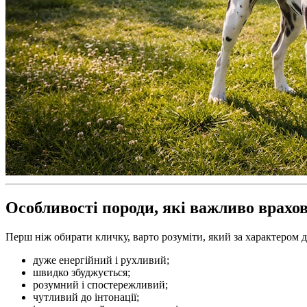
Особливості породи, які важливо врахо
Перш ніж обирати кличку, варто розуміти, який за характером 
дуже енергійний і рухливий;
швидко збуджується;
розумний і спостережливий;
чутливий до інтонації;