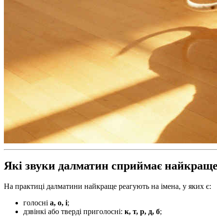
Які звуки далматин сприймає найкращ
На практиці далматини найкраще реагують на імена, у яких є:
голосні
а, о, і
;
дзвінкі або тверді приголосні:
к, т, р, д, б
;