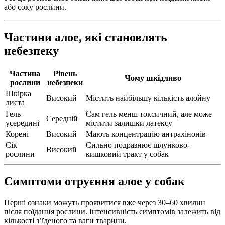
або соку рослини.
Частини алое, які становлять
небезпеку
Частина
Рівень
Чому шкідливо
рослини
небезпеки
Шкірка
Високий
Містить найбільшу кількість алойну
листа
Гель
Сам гель менш токсичний, але може
Середній
усередині
містити залишки латексу
Корені
Високий
Мають концентрацію антрахінонів
Сік
Сильно подразнює шлунково-
Високий
рослини
кишковий тракт у собак
Симптоми отруєння алое у собак
Перші ознаки можуть проявитися вже через 30–60 хвилин
після поїдання рослини. Інтенсивність симптомів залежить від
кількості з’їденого та ваги тварини.