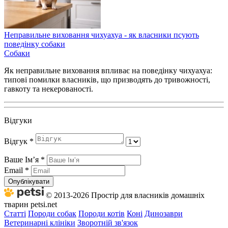
Неправильне виховання чихуахуа - як власники псують
поведінку собаки
Собаки
Як неправильне виховання впливає на поведінку чихуахуа:
типові помилки власників, що призводять до тривожності,
гавкоту та некерованості.
Відгуки
Відгук
*
Ваше Імʼя
*
Email
*
Опублікувати
© 2013-2026 Простір для власників домашніх
тварин petsi.net
Статті
Породи собак
Породи котів
Коні
Динозаври
Ветеринарні клініки
Зворотній зв'язок