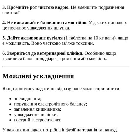
3. Промийте рот чистою водою.
Це зменшить подразнення
слизової.
4. Не викликайте блювання самостійно.
У деяких випадках
це посилює ушкодження шлунка.
5. Дайте активоване вугілля
(1 таблетка на 10 кг ваги), якщо
є можливість. Воно частково зв’яже токсини.
6. Зверніться до ветеринарної клініки.
Особливо якщо
з’явилися блювання, діарея, тремтіння або млявість.
Можливі ускладнення
Якщо допомогу надати не відразу, алое може спричинити:
зневоднення;
порушення електролітного балансу;
запалення кишківника;
ушкодження печінки;
гострий гастроентерит.
У важких випадках потрібна інфузійна терапія та нагляд