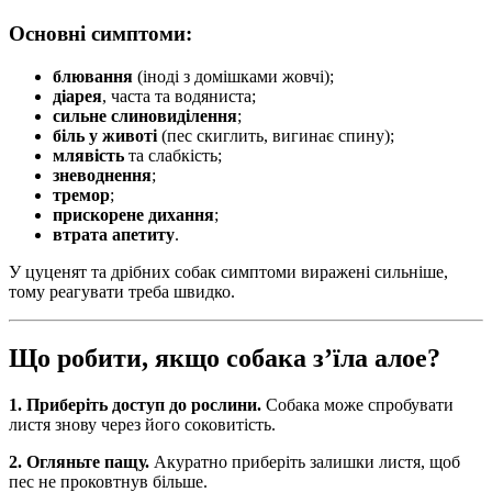
Основні симптоми:
блювання
(іноді з домішками жовчі);
діарея
, часта та водяниста;
сильне слиновиділення
;
біль у животі
(пес скиглить, вигинає спину);
млявість
та слабкість;
зневоднення
;
тремор
;
прискорене дихання
;
втрата апетиту
.
У цуценят та дрібних собак симптоми виражені сильніше,
тому реагувати треба швидко.
Що робити, якщо собака з’їла алое?
1. Приберіть доступ до рослини.
Собака може спробувати
листя знову через його соковитість.
2. Огляньте пащу.
Акуратно приберіть залишки листя, щоб
пес не проковтнув більше.