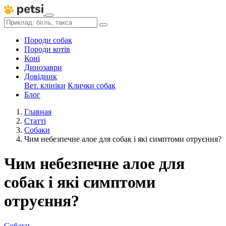
Породи собак
Породи котів
Коні
Динозаври
Довідник
Вет. клініки
Клички собак
Блог
Главная
Статті
Собаки
Чим небезпечне алое для собак і які симптоми отруєння?
Чим небезпечне алое для
собак і які симптоми
отруєння?
Собаки