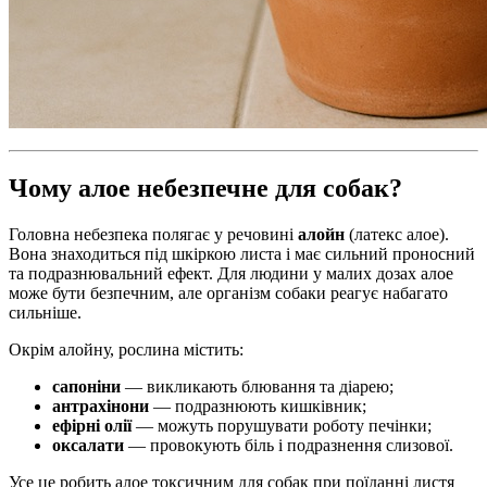
Чому алое небезпечне для собак?
Головна небезпека полягає у речовині
алойн
(латекс алое).
Вона знаходиться під шкіркою листа і має сильний проносний
та подразнювальний ефект. Для людини у малих дозах алое
може бути безпечним, але організм собаки реагує набагато
сильніше.
Окрім алойну, рослина містить:
сапоніни
— викликають блювання та діарею;
антрахінони
— подразнюють кишківник;
ефірні олії
— можуть порушувати роботу печінки;
оксалати
— провокують біль і подразнення слизової.
Усе це робить алое токсичним для собак при поїданні листя