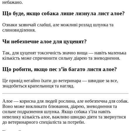
небажано.
Що буде, якщо собака лише лизнула лист алое?
Ознаки зазвичай слабші, але можливі розлад шлунка та
слиновиділення.
Чи небезпечне алое для цуценят?
Так, для цуценят токсичність значно вища — навіть маленька
кількість може спричинити сильну діарею та зневоднення.
Що робити, якщо пес з’їв багато листя алое?
Це привід негайно їхати до ветеринара — швидше за все,
знадобиться крапельниця та нагляд.
Алое — корисна для людей рослина, але небезпечна для собак.
Воно може викликати блювання, діарею, зневоднення та
сильне подразнення шлунка. Якщо собака з’їла навіть
невелику кількість алое, важливо швидко діяти та звернутися
до ветеринарного спеціаліста за потреби.