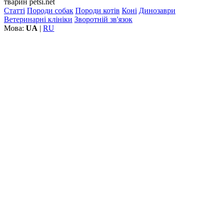
тварин petsi.net
Статті
Породи собак
Породи котів
Коні
Динозаври
Ветеринарні клініки
Зворотній зв'язок
Мова:
UA
|
RU