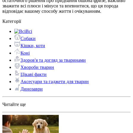
остаточного рішення про придбання бішона фризе, важливо
зважити всі плюси і мінуси та впевнитися, що ця порода
відповідає вашому способу життя і очікуванням.
Категорії
Всі
Собаки
Кішки, коти
Коні
Здоров'я та догляд за тваринами
Хвороби тварин
Цікаві факти
Аксесуари та гаджети для тварин
Динозаври
Читайте ще