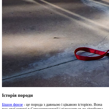
Історія породи
Бішон фризе
- це порода з давньою і цікавою історією. Вона
має свої корені в Середземномор'ї і відноситься до сімейства