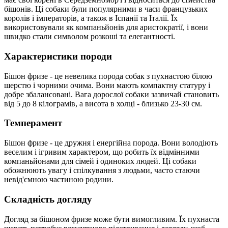
бішонів. Ці собаки були популярними в часи французьких
королів і імператорів, а також в Іспанії та Італії. Їх
використовували як компаньйонів для аристократії, і вони
швидко стали символом розкоші та елегантності.
Характеристики породи
Бішон фризе - це невелика порода собак з пухнастою білою
шерстю і чорними очима. Вони мають компактну статуру і
добре збалансовані. Вага дорослої собаки зазвичай становить
від 5 до 8 кілограмів, а висота в холці - близько 23-30 см.
Темперамент
Бішон фризе - це дружня і енергійна порода. Вони володіють
веселим і ігривим характером, що робить їх відмінними
компаньйонами для сімей і одиноких людей. Ці собаки
обожнюють увагу і спілкування з людьми, часто стаючи
невід'ємною частиною родини.
Складність догляду
Догляд за бішоном фризе може бути вимогливим. Їх пухнаста