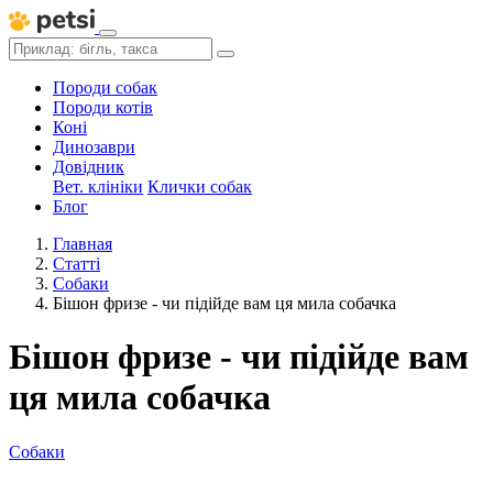
Породи собак
Породи котів
Коні
Динозаври
Довідник
Вет. клініки
Клички собак
Блог
Главная
Статті
Собаки
Бішон фризе - чи підійде вам ця мила собачка
Бішон фризе - чи підійде вам
ця мила собачка
Собаки