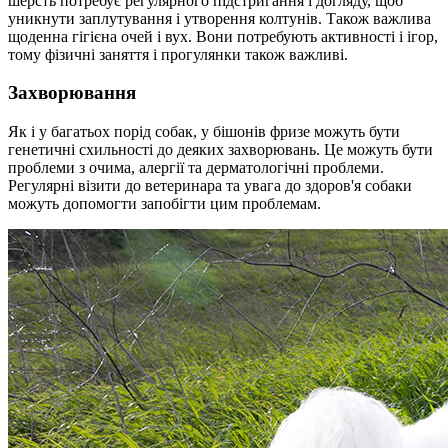
шерсть потребує регулярного підстригання і догляду, щоб
уникнути заплутування і утворення колтунів. Також важлива
щоденна гігієна очей і вух. Вони потребують активності і ігор,
тому фізичні заняття і прогулянки також важливі.
Захворювання
Як і у багатьох порід собак, у бішонів фризе можуть бути
генетичні схильності до деяких захворювань. Це можуть бути
проблеми з очима, алергії та дерматологічні проблеми.
Регулярні візити до ветеринара та увага до здоров'я собаки
можуть допомогти запобігти цим проблемам.