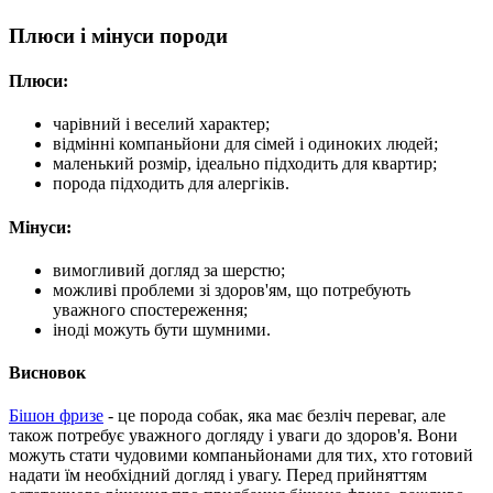
Плюси і мінуси породи
Плюси:
чарівний і веселий характер;
відмінні компаньйони для сімей і одиноких людей;
маленький розмір, ідеально підходить для квартир;
порода підходить для алергіків.
Мінуси:
вимогливий догляд за шерстю;
можливі проблеми зі здоров'ям, що потребують
уважного спостереження;
іноді можуть бути шумними.
Висновок
Бішон фризе
- це порода собак, яка має безліч переваг, але
також потребує уважного догляду і уваги до здоров'я. Вони
можуть стати чудовими компаньйонами для тих, хто готовий
надати їм необхідний догляд і увагу. Перед прийняттям