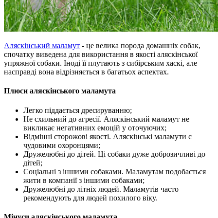
Аляскінський маламут
- це велика порода домашніх собак,
спочатку виведена для використання в якості аляскінської
упряжної собаки. Іноді її плутають з сибірським хаскі, але
насправді вона відрізняється в багатьох аспектах.
Плюси аляскінського маламута
Легко піддається дресируванню;
Не схильний до агресії. Аляскінський маламут не
викликає негативних емоцій у оточуючих;
Відмінні сторожові якості. Аляскінські маламути є
чудовими охоронцями;
Дружелюбні до дітей. Ці собаки дуже доброзичливі до
дітей;
Соціальні з іншими собаками. Маламутам подобається
жити в компанії з іншими собаками;
Дружелюбні до літніх людей. Маламутів часто
рекомендують для людей похилого віку.
Мінуси аляскінського маламута