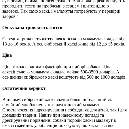
суглобами, очима і полігенетикою. Вони також рекомендують
проводити тести на проблеми з серцем і щитовидною
залозою. Так само хаскі, і маламуты потребують у перевірці
здоров'я.
Очікувана тривалість життя
Середня тривалість життя аляскінського маламута складає від
13 до 16 років. А ось сибірський хаскі живе від 12 до 15 років.
Ціна
Ціна також є одним з факторів при виборі собаки. Ціна
аляскінсьлого маламута складає майже 500-3500 доларів. А
ось щенки сибірського хаскі коштують від 500 до 1000 доларів.
Остаточний вердикт
В цілому, сибірський хаскі значно більш популярний як
сімейний улюбленець, ніж аляскінський маламут.
Спостереження і дресирування необхідні як для дітей, так і для
домашніх тварин. Навіть при належному догляді та
дресируванні порівнянні собаки породи хаскі і маламут в
якості сімейних улюбленців показують, що хаскі частіше