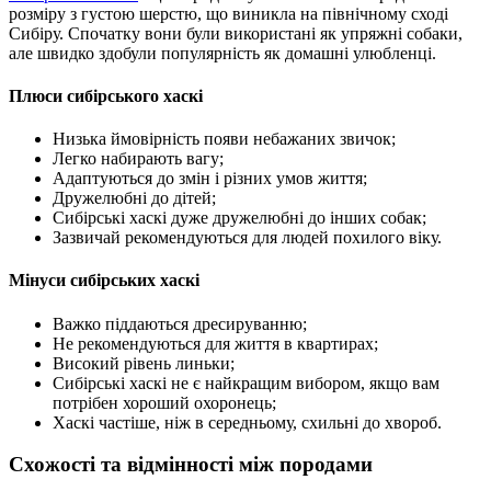
розміру з густою шерстю, що виникла на північному сході
Сибіру. Спочатку вони були використані як упряжні собаки,
але швидко здобули популярність як домашні улюбленці.
Плюси сибірського хаскі
Низька ймовірність появи небажаних звичок;
Легко набирають вагу;
Адаптуються до змін і різних умов життя;
Дружелюбні до дітей;
Сибірські хаскі дуже дружелюбні до інших собак;
Зазвичай рекомендуються для людей похилого віку.
Мінуси сибірських хаскі
Важко піддаються дресируванню;
Не рекомендуються для життя в квартирах;
Високий рівень линьки;
Сибірські хаскі не є найкращим вибором, якщо вам
потрібен хороший охоронець;
Хаскі частіше, ніж в середньому, схильні до хвороб.
Схожості та відмінності між породами