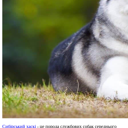
Сибірський хаскі
- це порода службових собак середнього