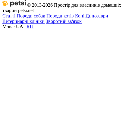
© 2013-2026 Простір для власників домашніх
тварин petsi.net
Статті
Породи собак
Породи котів
Коні
Динозаври
Ветеринарні клініки
Зворотній зв'язок
Мова:
UA
|
RU