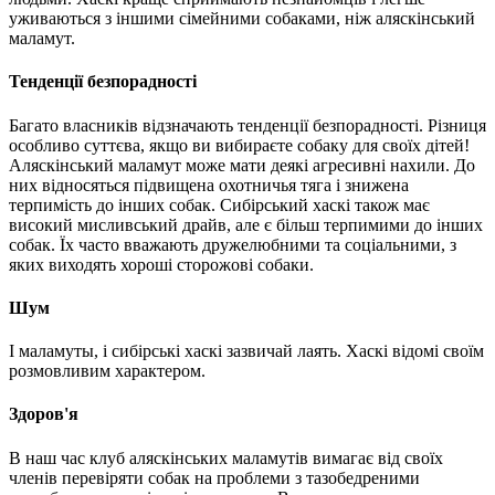
уживаються з іншими сімейними собаками, ніж аляскінський
маламут.
Тенденції безпорадності
Багато власників відзначають тенденції безпорадності. Різниця
особливо суттєва, якщо ви вибираєте собаку для своїх дітей!
Аляскінський маламут може мати деякі агресивні нахили. До
них відносяться підвищена охотничья тяга і знижена
терпимість до інших собак. Сибірський хаскі також має
високий мисливський драйв, але є більш терпимими до інших
собак. Їх часто вважають дружелюбними та соціальними, з
яких виходять хороші сторожові собаки.
Шум
І маламуты, і сибірські хаскі зазвичай лаять. Хаскі відомі своїм
розмовливим характером.
Здоров'я
В наш час клуб аляскінських маламутів вимагає від своїх
членів перевіряти собак на проблеми з тазобедреними