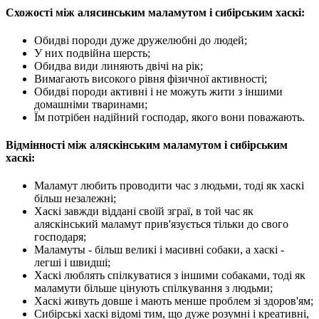
Схожості між алясинським маламутом і сибірським хаскі:
Обидві породи дуже дружелюбні до людей;
У них подвійна шерсть;
Обидва види линяють двічі на рік;
Вимагають високого рівня фізичної активності;
Обидві породи активні і не можуть жити з іншими
домашніми тваринами;
Їм потрібен надійний господар, якого вони поважають.
Відмінності між аляскінським маламутом і сибірським
хаскі:
Маламут любить проводити час з людьми, тоді як хаскі
більш незалежні;
Хаскі завжди віддані своїй зграї, в той час як
аляскінський маламут прив'язується тільки до свого
господаря;
Маламуты - більш великі і масивні собаки, а хаскі -
легші і швидші;
Хаскі люблять спілкуватися з іншими собаками, тоді як
маламути більше цінують спілкування з людьми;
Хаскі живуть довше і мають менше проблем зі здоров'ям;
Сибірські хаскі відомі тим, що дуже розумні і креативні,