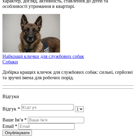
характер, догляд, активність, ставлення до дітей та
особливості утримання в квартирі.
Найкращі клички для службових собак
Собаки
Добірка кращих кличок для службових собак: сильні, серйозні
та зручні імена для робочих порід.
Відгуки
Відгук
*
Ваше Імʼя
*
Email
*
Опублікувати