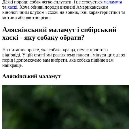
Деякі породи собак легко сплутати, і це стосується
маламута
та
хаскі
. Хоча обидві породи визнані Американським
кінологічним клубом і схожі на вовків, їхні характеристики та
мотиви абсолютно різні.
Аляскінський маламут і сибірський
хаскі - яку собаку обрати?
На питання про те, яка собака краща, немає простого
відповіді. У цій статті ми розглянемо плюси і мінуси цих двох
порід і допоможемо вам вибрати, яка собака підійде вам
найкраще.
Аляскінський маламут