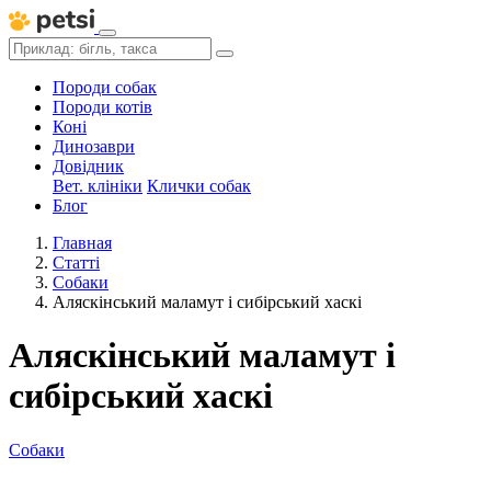
Породи собак
Породи котів
Коні
Динозаври
Довідник
Вет. клініки
Клички собак
Блог
Главная
Статті
Собаки
Аляскінський маламут і сибірський хаскі
Аляскінський маламут і
сибірський хаскі
Собаки