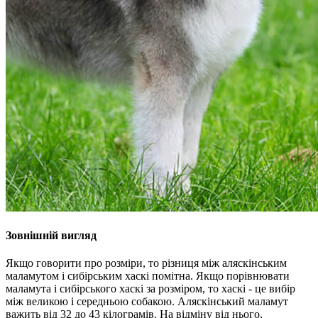
Зовнішній вигляд
Якщо говорити про розміри, то різниця між аляскінським
маламутом і сибірським хаскі помітна. Якщо порівнювати
маламута і сибірського хаскі за розміром, то хаскі - це вибір
між великою і середньою собакою. Аляскінський маламут
важить від 32 до 43 кілограмів. На відміну від нього,