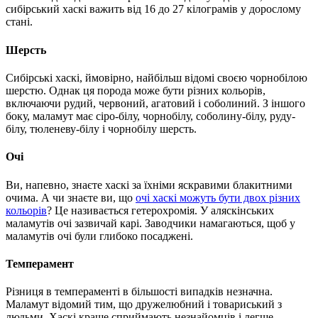
сибірський хаскі важить від 16 до 27 кілограмів у дорослому
стані.
Шерсть
Сибірські хаскі, ймовірно, найбільш відомі своєю чорнобілою
шерстю. Однак ця порода може бути різних кольорів,
включаючи рудий, червоний, агатовий і соболиний. З іншого
боку, маламут має сіро-білу, чорнобілу, соболину-білу, руду-
білу, тюленеву-білу і чорнобілу шерсть.
Очі
Ви, напевно, знаєте хаскі за їхніми яскравими блакитними
очима. А чи знаєте ви, що
очі хаскі можуть бути двох різних
кольорів
? Це називається гетерохромія. У аляскінських
маламутів очі зазвичай карі. Заводчики намагаються, щоб у
маламутів очі були глибоко посаджені.
Темперамент
Різниця в темпераменті в більшості випадків незначна.
Маламут відомий тим, що дружелюбний і товариський з
людьми. Хаскі краще сприймають незнайомців і легше