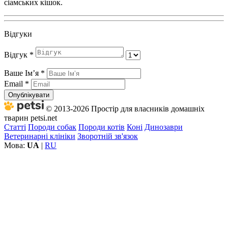
сіамських кішок.
Відгуки
Відгук
*
Ваше Імʼя
*
Email
*
Опублікувати
© 2013-2026 Простір для власників домашніх
тварин petsi.net
Статті
Породи собак
Породи котів
Коні
Динозаври
Ветеринарні клініки
Зворотній зв'язок
Мова:
UA
|
RU