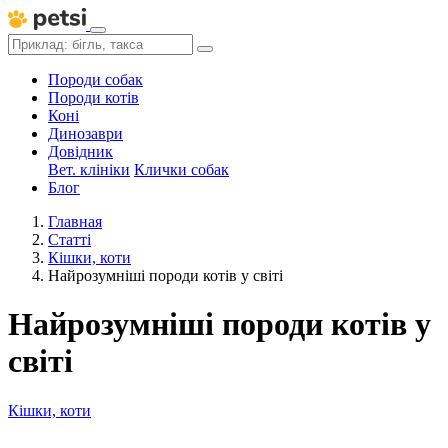
Породи собак
Породи котів
Коні
Динозаври
Довідник
Вет. клініки
Клички собак
Блог
Главная
Статті
Кішки, коти
Найрозумніші породи котів у світі
Найрозумніші породи котів у
світі
Кішки, коти