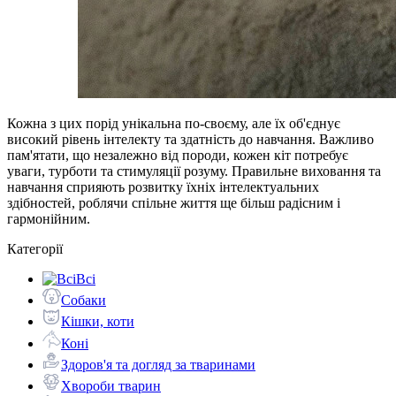
Кожна з цих порід унікальна по-своєму, але їх об'єднує
високий рівень інтелекту та здатність до навчання. Важливо
пам'ятати, що незалежно від породи, кожен кіт потребує
уваги, турботи та стимуляції розуму. Правильне виховання та
навчання сприяють розвитку їхніх інтелектуальних
здібностей, роблячи спільне життя ще більш радісним і
гармонійним.
Категорії
Всі
Собаки
Кішки, коти
Коні
Здоров'я та догляд за тваринами
Хвороби тварин