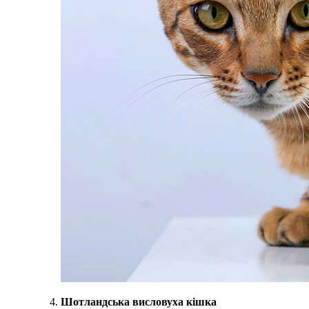
Шотландська висловуха кішка