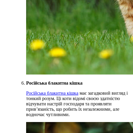
Російська блакитна кішка
Російська блакитна кішка
має загадковий вигляд і
тонкий розум. Ці коти відомі своєю здатністю
відчувати настрій господаря та проявляти
прив’язаність, що робить їх незалежними, але
водночас чутливими.