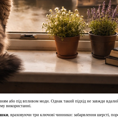
ям або під впливом моди. Однак такий підхід не завжди вдалий. 
ому використанні.
кішки
, враховуючи три ключові чинники: забарвлення шерсті, поро