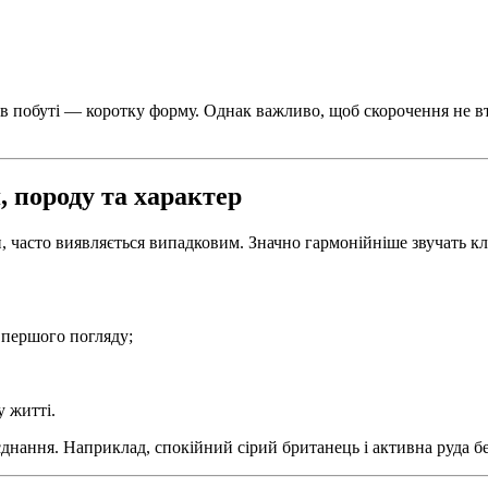
 в побуті — коротку форму. Однак важливо, щоб скорочення не втр
 породу та характер
и, часто виявляється випадковим. Значно гармонійніше звучать кл
 першого погляду;
у житті.
оєднання. Наприклад, спокійний сірий британець і активна руда б