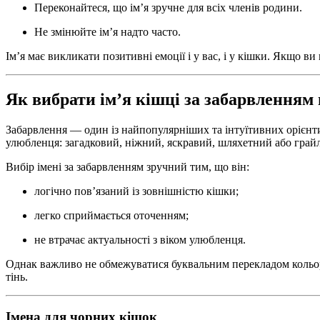
Переконайтеся, що ім’я зручне для всіх членів родини.
Не змінюйте ім’я надто часто.
Ім’я має викликати позитивні емоції і у вас, і у кішки. Якщо 
Як вибрати ім’я кішці за забарвленням
Забарвлення — один із найпопулярніших та інтуїтивних орієнтир
улюбленця: загадковий, ніжний, яскравий, шляхетний або грай
Вибір імені за забарвленням зручний тим, що він:
логічно пов’язаний із зовнішністю кішки;
легко сприймається оточенням;
не втрачає актуальності з віком улюбленця.
Однак важливо не обмежуватися буквальним перекладом кольору.
тінь.
Імена для чорних кішок