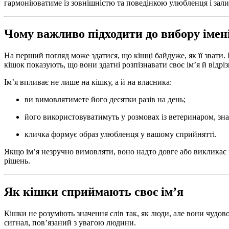
гармоніюватиме із зовнішністю та поведінкою улюбленця і зал
Чому важливо підходити до вибору імен
На перший погляд може здатися, що кішці байдуже, як її звати.
кішок показують, що вони здатні розпізнавати своє ім’я й відр
Ім’я впливає не лише на кішку, а й на власника:
ви вимовлятимете його десятки разів на день;
його використовуватимуть у розмовах із ветеринаром, з
кличка формує образ улюбленця у вашому сприйнятті.
Якщо ім’я незручно вимовляти, воно надто довге або викликає 
рішень.
Як кішки сприймають своє ім’я
Кішки не розуміють значення слів так, як люди, але вони чудо
сигнал, пов’язаний з увагою людини.