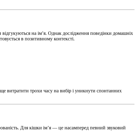
ди відгукуються на ім’я. Однак дослідження поведінки домашніх
стовується в позитивному контексті.
раще витратити трохи часу на вибір і уникнути спонтанних
рюваність. Для кішки ім’я — це насамперед певний звуковий