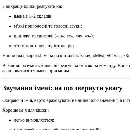
Найкраще кішки реагують на:
імена з 1–2 складів;
м’які приголосні та голосні звуки;
шиплячі та свистячі («ш», «с», «ч», «з»);
чітку, повторювану інтонацію.
Наприклад, короткі імена на кшталт «Луна», «Мія», «Сіма», «Ко
Важливо розуміти: кішка не реагує на ім’я як на команду. Вона 
асоціюватися з чимось приємним.
Звучання імені: на що звернути увагу
Обираючи ім’я, варто враховувати не лише його значення, а й т
Хороше ім’я для кішки:
легко вимовляється;
не потребує зусиль або складних інтонацій;