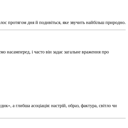
олос протягом дня й подивіться, яке звучить найбільш природно.
мо насамперед, і часто він задає загальне враження про
», а глибша асоціація: настрій, образ, фактура, світло чи