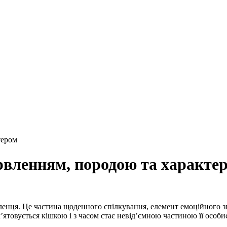
тером
арвленням, породою та характе
ленця. Це частина щоденного спілкування, елемент емоційного зв
товується кішкою і з часом стає невід’ємною частиною її особис