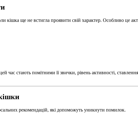
ти
и кішка ще не встигла проявити свій характер. Особливо це акту
ей час стають помітними її звички, рівень активності, ставлення
 кішки
версальних рекомендацій, які допоможуть уникнути помилок.