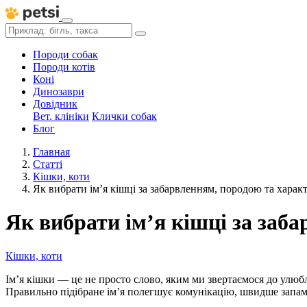
Породи собак
Породи котів
Коні
Динозаври
Довідник
Вет. клініки
Клички собак
Блог
Главная
Статті
Кішки, коти
Як вибрати ім’я кішці за забарвленням, породою та харак
Як вибрати ім’я кішці за заб
Кішки, коти
Ім’я кішки — це не просто слово, яким ми звертаємося до улюб
Правильно підібране ім’я полегшує комунікацію, швидше запам’я