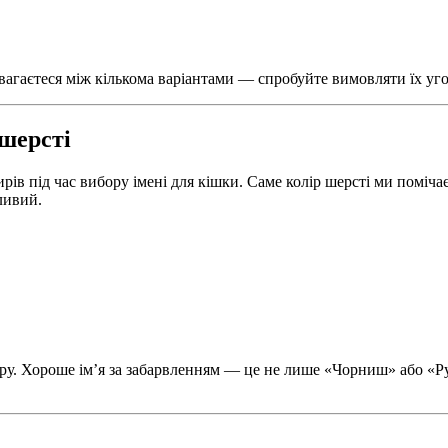
ви вагаєтеся між кількома варіантами — спробуйте вимовляти їх уг
 шерсті
ів під час вибору імені для кішки. Саме колір шерсті ми помічає
ливий.
 Хороше ім’я за забарвленням — це не лише «Чорниш» або «Рудик