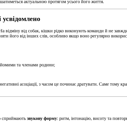
ишатиметься актуальною протягом усього його життя.
і усвідомлено
 На відміну від собак, кішки рідко виконують команди й не завж
ізняти його від інших слів, особливо якщо воно регулярно викори
найомими та членами родини;
негативні асоціації, з часом це починає дратувати. Саме тому к
во сприймають
звукову форму
: ритм, інтонацію, висоту та повто