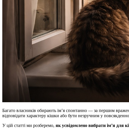
Багато власників обирають ім’я спонтанно — за першим враженн
відповідати характеру кішки або бути незручним у повсякденн
У цій статті ми розберемо,
як усвідомлено вибрати ім’я для 