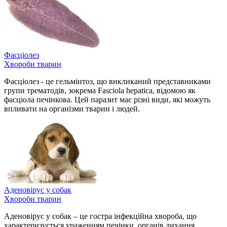
Фасціолез
Хвороби тварин
Фасціолез - це гельмінтоз, що викликаний представниками
групи трематодів, зокрема Fasciola hepatica, відомою як
фасціола печінкова. Цей паразит має різні види, які можуть
впливати на організми тварин і людей.
Аденовірус у собак
Хвороби тварин
Аденовірус у собак – це гостра інфекційна хвороба, що
характеризується ураженням печінки, органів дихання,