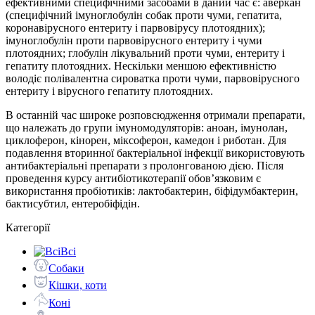
ефективними специфічними засобами в даний час є: аверкан
(специфічний імуноглобулін собак проти чуми, гепатита,
коронавірусного ентериту і парвовірусу плотоядних);
імуноглобулін проти парвовірусного ентериту і чуми
плотоядних; глобулін лікувальний проти чуми, ентериту і
гепатиту плотоядних. Нескільки меншою ефективністю
володіє полівалентна сироватка проти чуми, парвовірусного
ентериту і вірусного гепатиту плотоядних.
В останній час широке розповсюдження отримали препарати,
що належать до групи імуномодуляторів: аноан, імунолан,
циклоферон, кінорен, міксоферон, камедон і риботан. Для
подавлення вторинної бактеріальної інфекції використовують
антибактеріальні препарати з пролонгованою дією. Після
проведення курсу антибіотикотерапії обов’язковим є
використання пробіотиків: лактобактерин, біфідумбактерин,
бактисубтил, ентеробіфідін.
Категорії
Всі
Собаки
Кішки, коти
Коні