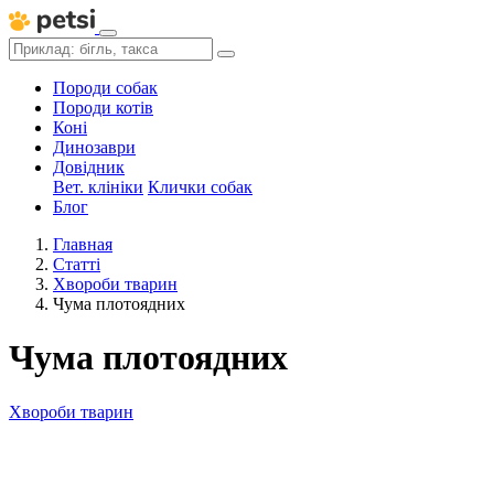
Породи собак
Породи котів
Коні
Динозаври
Довідник
Вет. клініки
Клички собак
Блог
Главная
Статті
Хвороби тварин
Чума плотоядних
Чума плотоядних
Хвороби тварин