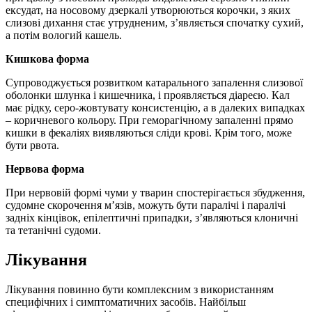
ексудат, на носовому дзеркалі утворюються корочки, з яких
слизові дихання стає утрудненим, з’являється спочатку сухий,
а потім вологий кашель.
Кишкова форма
Супроводжується розвитком катарального запалення слизової
оболонки шлунка і кишечника, і проявляється діареєю. Кал
має рідку, серо-жовтувату консистенцію, а в далеких випадках
– коричневого кольору. При геморагічному запаленні прямо
кишки в фекаліях виявляються сліди крові. Крім того, може
бути рвота.
Нервова форма
При нервовій формі чуми у тварин спостерігається збудження,
судомне скорочення м’язів, можуть бути паралічі і паралічі
задніх кінцівок, епілептичні припадки, з’являються клоничні
та тетанічні судоми.
Лікування
Лікування повинно бути комплексним з використанням
специфічних і симптоматичних засобів. Найбільш