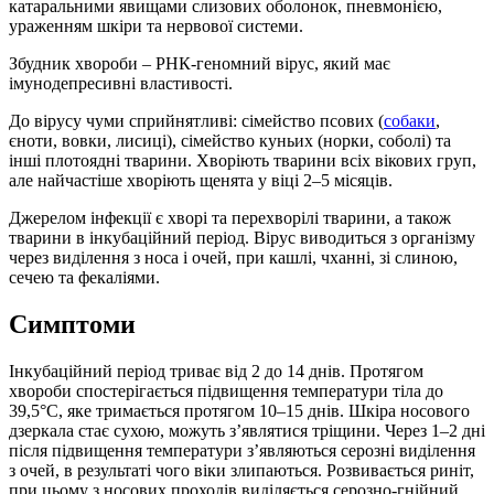
катаральними явищами слизових оболонок, пневмонією,
ураженням шкіри та нервової системи.
Збудник хвороби – РНК-геномний вірус, який має
імунодепресивні властивості.
До вірусу чуми сприйнятливі: сімейство псових (
собаки
,
єноти, вовки, лисиці), сімейство куньих (норки, соболі) та
інші плотоядні тварини. Хворіють тварини всіх вікових груп,
але найчастіше хворіють щенята у віці 2–5 місяців.
Джерелом інфекції є хворі та перехворілі тварини, а також
тварини в інкубаційний період. Вірус виводиться з організму
через виділення з носа і очей, при кашлі, чханні, зі слиною,
сечею та фекаліями.
Симптоми
Інкубаційний період триває від 2 до 14 днів. Протягом
хвороби спостерігається підвищення температури тіла до
39,5°C, яке тримається протягом 10–15 днів. Шкіра носового
дзеркала стає сухою, можуть з’являтися тріщини. Через 1–2 дні
після підвищення температури з’являються серозні виділення
з очей, в результаті чого віки злипаються. Розвивається риніт,
при цьому з носових проходів виділяється серозно-гнійний