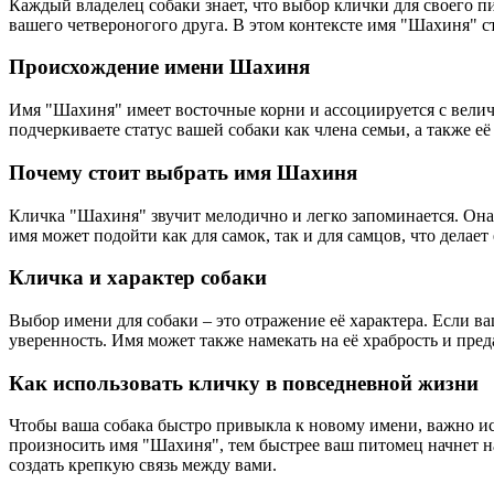
Каждый владелец собаки знает, что выбор клички для своего пи
вашего четвероногого друга. В этом контексте имя "Шахиня" 
Происхождение имени Шахиня
Имя "Шахиня" имеет восточные корни и ассоциируется с велич
подчеркиваете статус вашей собаки как члена семьи, а также её
Почему стоит выбрать имя Шахиня
Кличка "Шахиня" звучит мелодично и легко запоминается. Она п
имя может подойти как для самок, так и для самцов, что делае
Кличка и характер собаки
Выбор имени для собаки – это отражение её характера. Если в
уверенность. Имя может также намекать на её храбрость и пре
Как использовать кличку в повседневной жизни
Чтобы ваша собака быстро привыкла к новому имени, важно испо
произносить имя "Шахиня", тем быстрее ваш питомец начнет на
создать крепкую связь между вами.