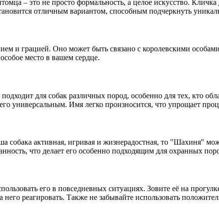
томца – это не просто формальность, а целое искусство. Кличка
становится отличным вариантом, способным подчеркнуть уникал
ием и грацией. Оно может быть связано с королевскими особами
 особое место в вашем сердце.
одходит для собак различных пород, особенно для тех, кто обла
т его универсальным. Имя легко произносится, что упрощает про
аша собака активная, игривая и жизнерадостная, то "Шахиня" м
данность, что делает его особенно подходящим для охранных пор
льзовать его в повседневных ситуациях. Зовите её на прогулке,
 него реагировать. Также не забывайте использовать положитель