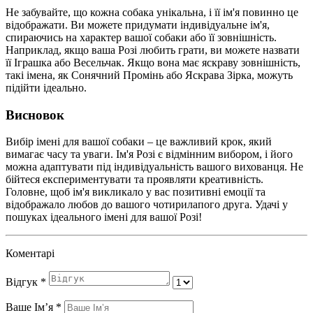
Не забувайте, що кожна собака унікальна, і її ім'я повинно це
відображати. Ви можете придумати індивідуальне ім'я,
спираючись на характер вашої собаки або її зовнішність.
Наприклад, якщо ваша Розі любить грати, ви можете назвати
її Іграшка або Весельчак. Якщо вона має яскраву зовнішність,
такі імена, як Сонячний Промінь або Яскрава Зірка, можуть
підійти ідеально.
Висновок
Вибір імені для вашої собаки – це важливий крок, який
вимагає часу та уваги. Ім'я Розі є відмінним вибором, і його
можна адаптувати під індивідуальність вашого вихованця. Не
бійтеся експериментувати та проявляти креативність.
Головне, щоб ім'я викликало у вас позитивні емоції та
відображало любов до вашого чотирилапого друга. Удачі у
пошуках ідеального імені для вашої Розі!
Коментарі
Відгук
*
Ваше Імʼя
*