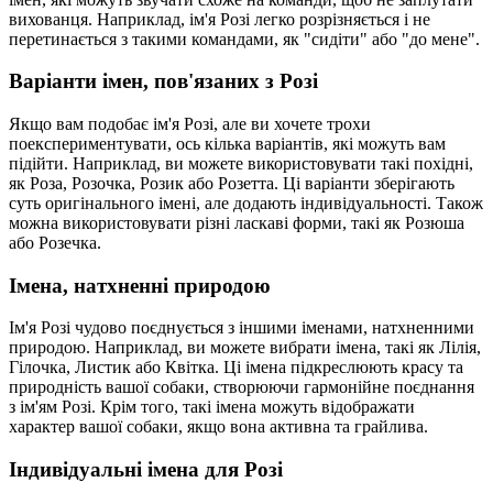
вихованця. Наприклад, ім'я Розі легко розрізняється і не
перетинається з такими командами, як "сидіти" або "до мене".
Варіанти імен, пов'язаних з Розі
Якщо вам подобає ім'я Розі, але ви хочете трохи
поекспериментувати, ось кілька варіантів, які можуть вам
підійти. Наприклад, ви можете використовувати такі похідні,
як Роза, Розочка, Розик або Розетта. Ці варіанти зберігають
суть оригінального імені, але додають індивідуальності. Також
можна використовувати різні ласкаві форми, такі як Розюша
або Розечка.
Імена, натхненні природою
Ім'я Розі чудово поєднується з іншими іменами, натхненними
природою. Наприклад, ви можете вибрати імена, такі як Лілія,
Гілочка, Листик або Квітка. Ці імена підкреслюють красу та
природність вашої собаки, створюючи гармонійне поєднання
з ім'ям Розі. Крім того, такі імена можуть відображати
характер вашої собаки, якщо вона активна та грайлива.
Індивідуальні імена для Розі