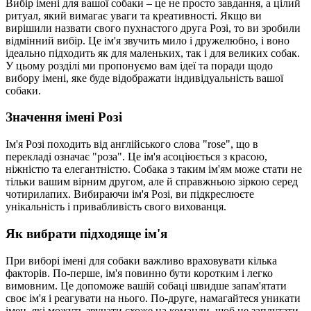
Вибір імені для вашої собаки – це не просто завдання, а цілий
ритуал, який вимагає уваги та креативності. Якщо ви
вирішили назвати свого пухнастого друга Розі, то ви зробили
відмінний вибір. Це ім'я звучить мило і дружелюбно, і воно
ідеально підходить як для маленьких, так і для великих собак.
У цьому розділі ми пропонуємо вам ідеї та поради щодо
вибору імені, яке буде відображати індивідуальність вашої
собаки.
Значення імені Розі
Ім'я Розі походить від англійського слова "rose", що в
перекладі означає "роза". Це ім'я асоціюється з красою,
ніжністю та елегантністю. Собака з таким ім'ям може стати не
тільки вашим вірним другом, але й справжньою зіркою серед
чотирилапих. Вибираючи ім'я Розі, ви підкреслюєте
унікальність і привабливість свого вихованця.
Як вибрати підходяще ім'я
При виборі імені для собаки важливо враховувати кілька
факторів. По-перше, ім'я повинно бути коротким і легко
вимовним. Це допоможе вашій собаці швидше запам'ятати
своє ім'я і реагувати на нього. По-друге, намагайтеся уникати
імен, які можуть звучати схоже на команди, щоб не заплутати