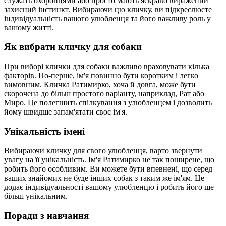
служать охоронцями або просто мають яскраво виражений
захисний інстинкт. Вибираючи цю кличку, ви підкреслюєте
індивідуальність вашого улюбленця та його важливу роль у
вашому житті.
Як вибрати кличку для собаки
При виборі клички для собаки важливо враховувати кілька
факторів. По-перше, ім'я повинно бути коротким і легко
вимовним. Кличка Ратимирко, хоча й довга, може бути
скорочена до більш простого варіанту, наприклад, Рат або
Миро. Це полегшить спілкування з улюбленцем і дозволить
йому швидше запам'ятати своє ім'я.
Унікальність імені
Вибираючи кличку для свого улюбленця, варто звернути
увагу на її унікальність. Ім'я Ратимирко не так поширене, що
робить його особливим. Ви можете бути впевнені, що серед
ваших знайомих не буде інших собак з таким же ім'ям. Це
додає індивідуальності вашому улюбленцю і робить його ще
більш унікальним.
Поради з навчання