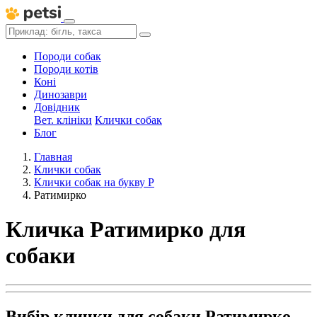
Породи собак
Породи котів
Коні
Динозаври
Довідник
Вет. клініки
Клички собак
Блог
Главная
Клички собак
Клички собак на букву Р
Ратимирко
Кличка Ратимирко для
собаки
Вибір клички для собаки Ратимирко