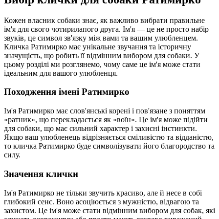
Кожен власник собаки знає, як важливо вибрати правильне
ім'я для свого чотирилапого друга. Ім'я — це не просто набір
звуків, це символ зв'язку між вами та вашим улюбленцем.
Кличка Ратимирко має унікальне звучання та історичну
значущість, що робить її відмінним вибором для собаки. У
цьому розділі ми розглянемо, чому саме це ім'я може стати
ідеальним для вашого улюбленця.
Походження імені Ратимирко
Ім'я Ратимирко має слов'янські корені і пов'язане з поняттям
«ратник», що перекладається як «воїн». Це ім'я може підійти
для собаки, що має сильний характер і захисні інстинкти.
Якщо ваш улюбленець відрізняється сміливістю та відданістю,
то кличка Ратимирко буде символізувати його благородство та
силу.
Значення клички
Ім'я Ратимирко не тільки звучить красиво, але й несе в собі
глибокий сенс. Воно асоціюється з мужністю, відвагою та
захистом. Це ім'я може стати відмінним вибором для собак, які