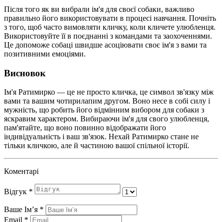
Після того як ви вибрали ім'я для своєї собаки, важливо
правильно його використовувати в процесі навчання. Почніть
з того, щоб часто вимовляти кличку, коли кличете улюбленця.
Використовуйте її в поєднанні з командами та заохоченнями.
Це допоможе собаці швидше асоціювати своє ім'я з вами та
позитивними емоціями.
Висновок
Ім'я Ратимирко — це не просто кличка, це символ зв'язку між
вами та вашим чотирилапим другом. Воно несе в собі силу і
мужність, що робить його відмінним вибором для собаки з
яскравим характером. Вибираючи ім'я для свого улюбленця,
пам'ятайте, що воно повинно відображати його
індивідуальність і ваш зв'язок. Нехай Ратимирко стане не
тільки кличкою, але й частиною вашої спільної історії.
Коментарі
Відгук
*
Ваше Імʼя
*
Email
*