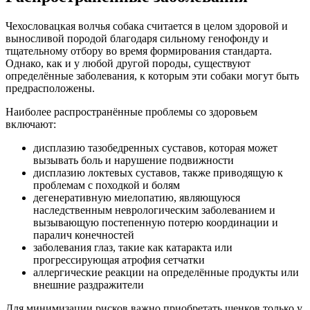
Чехословацкая волчья собака считается в целом здоровой и
выносливой породой благодаря сильному генофонду и
тщательному отбору во время формирования стандарта.
Однако, как и у любой другой породы, существуют
определённые заболевания, к которым эти собаки могут быть
предрасположены.
Наиболее распространённые проблемы со здоровьем
включают:
дисплазию тазобедренных суставов, которая может
вызывать боль и нарушение подвижности
дисплазию локтевых суставов, также приводящую к
проблемам с походкой и болям
дегенеративную миелопатию, являющуюся
наследственным неврологическим заболеванием и
вызывающую постепенную потерю координации и
паралич конечностей
заболевания глаз, такие как катаракта или
прогрессирующая атрофия сетчатки
аллергические реакции на определённые продукты или
внешние раздражители
Для минимизации рисков важно приобретать щенков только у