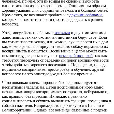
человеком, причём, эти питомцы не склонны выбирать
одного хозяина из всех членов семьи. Они равным образом
хорошо уживаются и с одним человеком, и в большой семье.
Кроме того, не возникает проблем и с
другими собаками
,
которых вы захотите завести (но это надо делать в раннем
возрасте).
Хотя, могут быть проблемы с
кошками
и другими мелкими
животными, так как охотничьи инстинкты берут свое. Если
вы хотите завести кошку, или хомяка, лучше ввести их в дом
как можно раньше, и приучить волчью собаку нормально их
воспринимать и общаться. Воспитание в целом может быть
немного труднее, чем в случае с
немецкой овчаркой
, так как
требуется преодолеть определённый порог восприимчивости,
чтобы добиться хорошего послушания. Но, в целом, порода
нормально воспринимает дрессировку и обучение, другой
вопрос что на это зачастую уходит больше времени.
Чехословацкая волчья порода собак не рекомендуется
неопытным владельцам. Детей воспринимают нормально,
незнакомых людей воспринимают осторожно, нейтрально и,
как правило, без агрессии. Их можно правильно
социализировать и обучить выполнять функции помощника и
собаки спасателя. Например, это практикуется в Италии и
Великобритании. Однако, все команды связанные с подачей