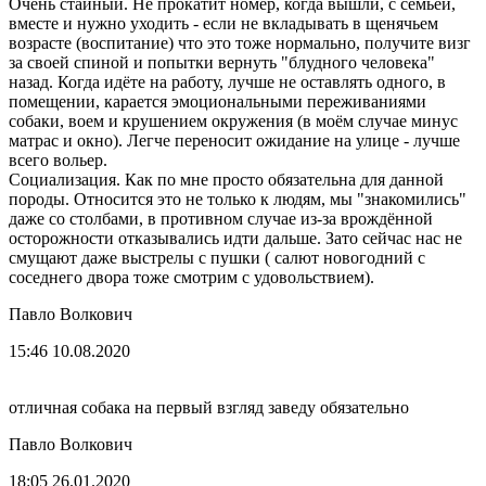
Очень стайный. Не прокатит номер, когда вышли, с семьёй,
вместе и нужно уходить - если не вкладывать в щенячьем
возрасте (воспитание) что это тоже нормально, получите визг
за своей спиной и попытки вернуть "блудного человека"
назад. Когда идёте на работу, лучше не оставлять одного, в
помещении, карается эмоциональными переживаниями
собаки, воем и крушением окружения (в моём случае минус
матрас и окно). Легче переносит ожидание на улице - лучше
всего вольер.
Социализация. Как по мне просто обязательна для данной
породы. Относится это не только к людям, мы "знакомились"
даже со столбами, в противном случае из-за врождённой
осторожности отказывались идти дальше. Зато сейчас нас не
смущают даже выстрелы с пушки ( салют новогодний с
соседнего двора тоже смотрим с удовольствием).
Павло Волкович
15:46 10.08.2020
отличная собака на первый взгляд заведу обязательно
Павло Волкович
18:05 26.01.2020