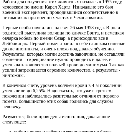
Работа для получения этих животных началась в 1955 году,
человеком по имени Карел Хартл. Изначально это был
военный эксперимент, проводившийся соответственно в
питомниках при военных частях в Чехословакии.
Первые особи появились на свет 26 мая 1958 года. В роли
родителей выступила волчица по кличке Брита, и немецкая
овчарка кобель по имени Сезар, а происходило все в
Лейбовицах. Первый помет хранил в себе слишком сильные
дикие инстинкты, и очень плохо поддавался обучению.
Результаты, которых могли достичь заводчики, не оставляли
сомнений – скрещивание нужно проводить и далее, и
уменьшать количество волчьей крови до минимума. Так как
усилий затрачивается огромное количество, а результаты -
ничтожны.
В конечном счёте, уровень волчьей крови в 4-м поколении
уменьшили до 6,25%. Надо сказать, что уже в третьем
поколении наблюдались разительные отличия от первого
помета, большинство этих собак годились для службы
человеку.
Разумеется, были проведены испытания, доказавшие
следующее:
гибрид волка и собаки имеет значительно более