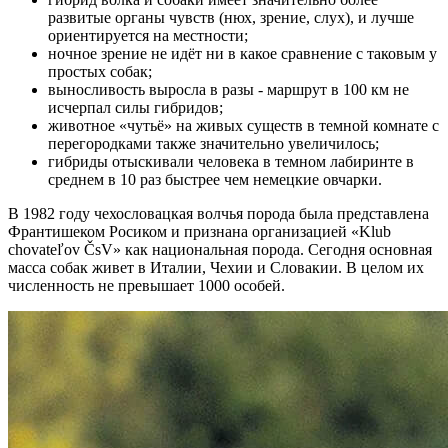
развитые органы чувств (нюх, зрение, слух), и лучше
ориентируется на местности;
ночное зрение не идёт ни в какое сравнение с таковым у
простых собак;
выносливость выросла в разы - маршрут в 100 км не
исчерпал силы гибридов;
животное «чутьё» на живых существ в темной комнате с
перегородками также значительно увеличилось;
гибриды отыскивали человека в темном лабиринте в
среднем в 10 раз быстрее чем немецкие овчарки.
В 1982 году чехословацкая волчья порода была представлена
Франтишеком Росиком и признана организацией «Klub
chovateľov ČsV» как национальная порода. Сегодня основная
масса собак живет в Италии, Чехии и Словакии. В целом их
численность не превышает 1000 особей.