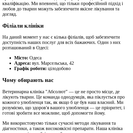
кваліфікацію. Ми впевнені, що тільки професійний підхід і
любов до тварин можуть забезпечити якісне лікування та
догляд.
Філіали клініки
На даний момент у нас є кілька філіалів, щоб забезпечити
доступність наших послуг для всіх бажаючих. Один з них
розташований в Одесі:
Місто:
Одеса
Адреса:
вул. Марсельська, 42
Графік роботи:
цілодобово
Чому обирають нас
Ветеринарна клініка "Абсолют" — це не просто місце, де
лікують тварин. Це команда однодумців, яка піклується про
кожного улюбленця так, як якщо б це був наш власний. Ми
розуміємо, що здоров'я вашого улюбленця — це пріоритет, і
готові зробити все можливе, щоб допомогти йому.
Ми використовуємо тільки сучасні методи лікування та
діагностики, а також високоякісні препарати. Наша клініка