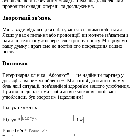
оснащена всім необхідним обладнанням, що дозволяє нам
проводити складні операції та дослідження.
Зворотний зв'язок
Ми завжди відкриті для спілкування з нашими клієнтами.
Якщо у вас є питання або пропозиції, ви можете зв'язатися з
нами по телефону або через електронну пошту. Ми цінуємо
вашу думку і прагнемо до постійного покращення наших
послуг.
Висновок
Ветеринарна клініка "Абсолют" — це надійний партнер у
догляді за вашим улюбленцем. Ми готові допомогти вам у
будь-якій ситуації, пов'язаній зі здоров'ям вашого улюбленця.
Приходьте до нас, і ми зробимо все можливе, щоб ваш
улюбленець був здоровим і щасливим!
Відгуки клієнтів
Відгук
*
Ваше Імʼя
*