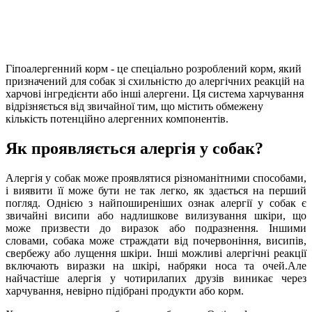
Гіпоалергенний корм - це спеціально розроблений корм, який
призначений для собак зі схильністю до алергічних реакцій на
харчові інгредієнти або інші алергени. Ця система харчування
відрізняється від звичайної тим, що містить обмежену
кількість потенційно алергенних компонентів.
Як проявляється алергія у собак?
Алергія у собак може проявлятися різноманітними способами,
і виявити її може бути не так легко, як здається на перший
погляд. Однією з найпоширеніших ознак алергії у собак є
звичайні висипи або надлишкове вилизування шкіри, що
може призвести до виразок або подразнення. Іншими
словами, собака може страждати від почервоніння, висипів,
свербежу або лущення шкіри. Інші можливі алергічні реакції
включають виразки на шкірі, набряки носа та очей.Але
найчастіше алергія у чотирилапих друзів виникає через
харчування, невірно підібрані продукти або корм.