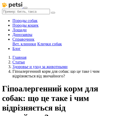
Породы собак
Породы кошек
Лошади
Динозавры
Справочник
Вет. клиники
Клички собак
Блог
Главная
Статьи
Здоровье и уход за животными
Гіпоалергенний корм для собак: що це таке і чим
відрізняється від звичайного?
Гіпоалергенний корм для
собак: що це таке і чим
відрізняється від