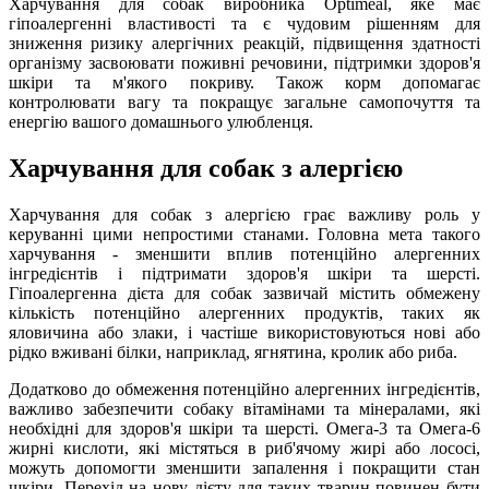
Харчування для собак виробника Optimeal, яке має
гіпоалергенні властивості та є чудовим рішенням для
зниження ризику алергічних реакцій, підвищення здатності
організму засвоювати поживні речовини, підтримки здоров'я
шкіри та м'якого покриву. Також корм допомагає
контролювати вагу та покращує загальне самопочуття та
енергію вашого домашнього улюбленця.
Харчування для собак з алергією
Харчування для собак з алергією грає важливу роль у
керуванні цими непростими станами. Головна мета такого
харчування - зменшити вплив потенційно алергенних
інгредієнтів і підтримати здоров'я шкіри та шерсті.
Гіпоалергенна дієта для собак зазвичай містить обмежену
кількість потенційно алергенних продуктів, таких як
яловичина або злаки, і частіше використовуються нові або
рідко вживані білки, наприклад, ягнятина, кролик або риба.
Додатково до обмеження потенційно алергенних інгредієнтів,
важливо забезпечити собаку вітамінами та мінералами, які
необхідні для здоров'я шкіри та шерсті. Омега-3 та Омега-6
жирні кислоти, які містяться в риб'ячому жирі або лососі,
можуть допомогти зменшити запалення і покращити стан
шкіри. Перехід на нову дієту для таких тварин повинен бути