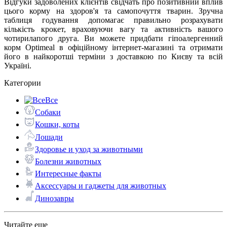
Відгуки задоволених клієнтів свідчать про позитивний вплив
цього корму на здоров'я та самопочуття тварин. Зручна
таблиця годування допомагає правильно розрахувати
кількість крокет, враховуючи вагу та активність вашого
чотирилапого друга. Ви можете придбати гіпоалергенний
корм Optimeal в офіційному інтернет-магазині та отримати
його в найкоротші терміни з доставкою по Києву та всій
Україні.
Категории
Все
Собаки
Кошки, коты
Лошади
Здоровье и уход за животными
Болезни животных
Интересные факты
Аксессуары и гаджеты для животных
Динозавры
Читайте еще