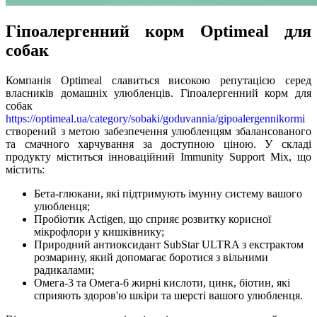
Гіпоалергенний корм Optimeal для
собак
Компанія Optimeal славиться високою репутацією серед
власників домашніх улюбленців. Гіпоалергенний корм для
собак
https://optimeal.ua/category/sobaki/goduvannia/gipoalergennikormi
створений з метою забезпечення улюбленцям збалансованого
та смачного харчування за доступною ціною. У складі
продукту міститься інноваційний Immunity Support Mix, що
містить:
Бета-глюкани, які підтримують імунну систему вашого
улюбленця;
Пробіотик Actigen, що сприяє розвитку корисної
мікрофлори у кишківнику;
Природний антиоксидант SubStar ULTRA з екстрактом
розмарину, який допомагає боротися з вільними
радикалами;
Омега-3 та Омега-6 жирні кислоти, цинк, біотин, які
сприяють здоров'ю шкіри та шерсті вашого улюбленця.