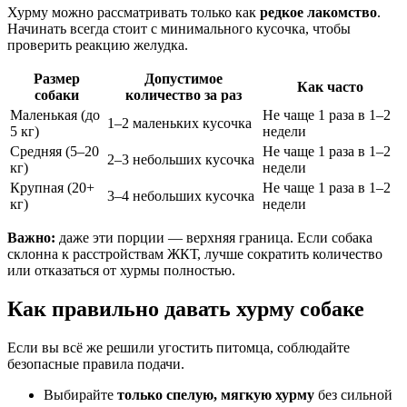
Хурму можно рассматривать только как
редкое лакомство
.
Начинать всегда стоит с минимального кусочка, чтобы
проверить реакцию желудка.
Размер
Допустимое
Как часто
собаки
количество за раз
Маленькая (до
Не чаще 1 раза в 1–2
1–2 маленьких кусочка
5 кг)
недели
Средняя (5–20
Не чаще 1 раза в 1–2
2–3 небольших кусочка
кг)
недели
Крупная (20+
Не чаще 1 раза в 1–2
3–4 небольших кусочка
кг)
недели
Важно:
даже эти порции — верхняя граница. Если собака
склонна к расстройствам ЖКТ, лучше сократить количество
или отказаться от хурмы полностью.
Как правильно давать хурму собаке
Если вы всё же решили угостить питомца, соблюдайте
безопасные правила подачи.
Выбирайте
только спелую, мягкую хурму
без сильной