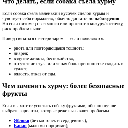
Что делать, если собака съела хурму
Если собака съела маленький кусочек спелой хурмы и
чувствует себя нормально, обычно достаточно
наблюдения
.
Но если питомец съел много или проглотил кожуру/косточку,
риск проблем выше.
Повод связаться с ветеринаром — если появляются:
рвота или повторяющаяся тошнота;
диарея;
вздутие живота, беспокойство;
отсутствие стула или явная боль при попытке сходить в
туалет;
вялость, отказ от еды.
Чем заменить хурму: более безопасные
фрукты
Если вы хотите угостить собаку фруктами, обычно лучше
выбрать варианты, которые реже вызывают проблемы.
Яблоко
(без косточек и сердцевины);
Банан
(малыми порциями);