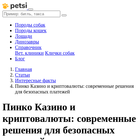
Породы собак
Породы кошек
Лошади
Динозавры
Справочник
Вет. клиники
Клички собак
Блог
Главная
Статьи
Интересные факты
Пинко Казино и криптовалюты: современные решения
для безопасных платежей
Пинко Казино и
криптовалюты: современные
решения для безопасных