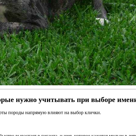
торые нужно учитывать при выборе имен
черты породы напрямую влияют на выбор клички.
тро вырастает в гиганта, и имя, которое кажется милым в детст