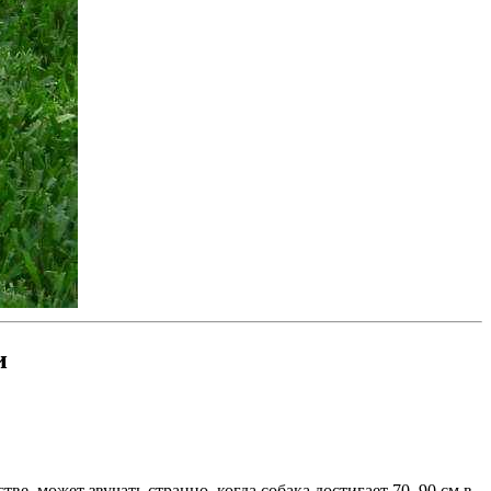
и
ве, может звучать странно, когда собака достигает 70–90 см в