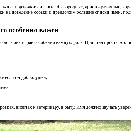
альчика и девочки: сильные, благородные, аристократичные, кор
ки на поведение собаки и предложим большие списки имён, под
га особенно важен
го дога она играет особенно важную роль. Причина проста: это
е если он добродушен;
яина;
овках, визитах к ветеринару, в быту. Имя должно звучать увер