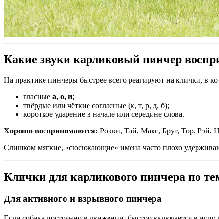
Какие звуки карликовый пинчер воспр
На практике пинчеры быстрее всего реагируют на клички, в ко
гласные
а, о, и
;
твёрдые или чёткие согласные (к, т, р, д, б);
короткое ударение в начале или середине слова.
Хорошо воспринимаются:
Рокки, Тай, Макс, Брут, Тор, Рэй, Н
Слишком мягкие, «сюсюкающие» имена часто плохо удержива
Клички для карликового пинчера по т
Для активного и взрывного пинчера
Если собака постоянно в движении, быстро включается в игру 