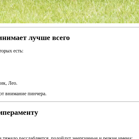
инимает лучше всего
торых есть:
ик, Лео.
ют внимание пинчера.
емпераменту
и тяжело расслабляется, подойдут энергичные и резкие имена: