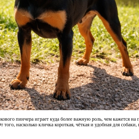
икового пинчера играет куда более важную роль, чем кажется на
От того, насколько кличка короткая, чёткая и удобная для собаки