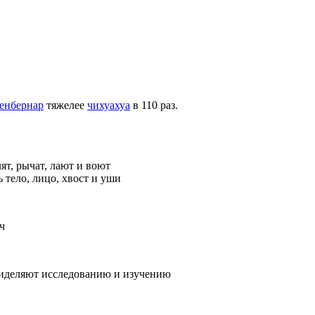
енбернар
тяжелее
чихуахуа
в 110 раз.
ят, рычат, лают и воют
 тело, лицо, хвост и уши
ч
иделяют исследованию и изучению