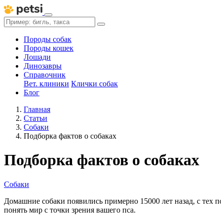
Породы собак
Породы кошек
Лошади
Динозавры
Справочник
Вет. клиники
Клички собак
Блог
Главная
Статьи
Собаки
Подборка фактов о собаках
Подборка фактов о собаках
Собаки
Домашние собаки появились примерно 15000 лет назад, с тех 
понять мир с точки зрения вашего пса.