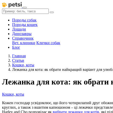
Породы собак
Породы кошек
Лошади
Динозавры
Справочник
Вет. клиники
Клички собак
Блог
Главная
Статьи
Кошки, коты
Лежанка для кота: як обрати найкращий варіант для улюб
Лежанка для кота: як обрати
Кошки, коты
Кожен господар усвідомлює, що його чотирилапий друг обожнює
круглих, а також з вшитим капюшоном – ці лежачки представлен
Harley and Cho розповідає як
вибрати лежанки для котів
, які п