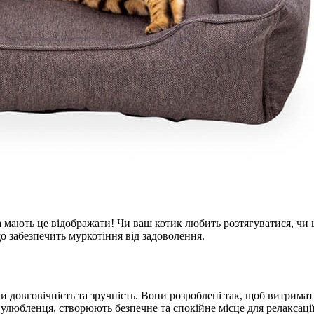
чка мають це відображати! Чи ваш котик любить розтягуватися, чи
що забезпечить муркотіння від задоволення.
чи довговічність та зручність. Вони розроблені так, щоб витрима
 улюбленця, створюють безпечне та спокійне місце для релаксації