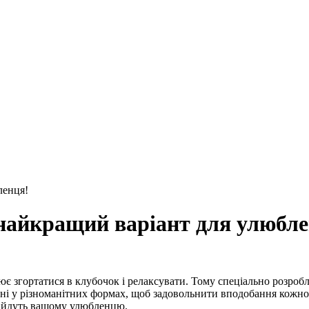
ленця!
 найкращий варіант для улюбле
 згортатися в клубочок і релаксувати. Тому спеціально розробле
і у різноманітних формах, щоб задовольнити вподобання кожного 
ідійдуть вашому улюбленцю.