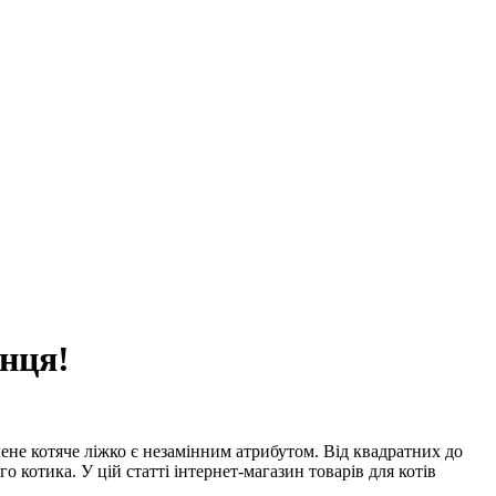
нця!
не котяче ліжко є незамінним атрибутом. Від квадратних до
котика. У цій статті інтернет-магазин товарів для котів