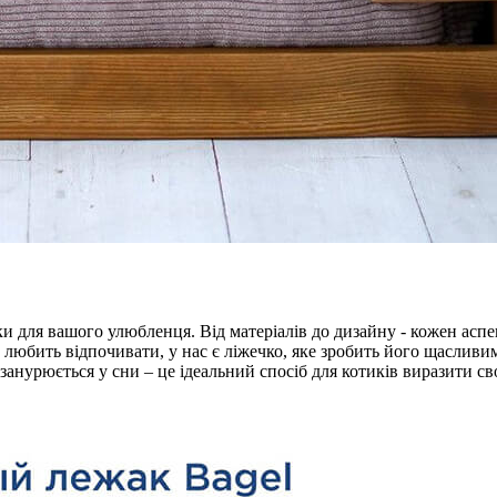
пеки для вашого улюбленця. Від матеріалів до дизайну - кожен а
к любить відпочивати, у нас є ліжечко, яке зробить його щаслив
 занурюється у сни – це ідеальний спосіб для котиків виразити св