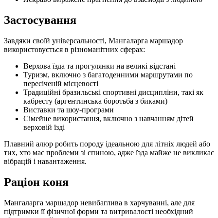
Застосування
Завдяки своїй універсальності, Мангаларга маршадор
використовується в різноманітних сферах:
Верхова їзда та прогулянки на великі відстані
Туризм, включно з багатоденними маршрутами по
пересіченій місцевості
Традиційні бразильські спортивні дисципліни, такі як
кабресту (аргентинська боротьба з биками)
Виставки та шоу-програми
Сімейне використання, включно з навчанням дітей
верховій їзді
Плавний алюр робить породу ідеальною для літніх людей або
тих, хто має проблеми зі спиною, адже їзда майже не викликає
вібрацій і навантаження.
Раціон коня
Мангаларга маршадор невибаглива в харчуванні, але для
підтримки її фізичної форми та витривалості необхідний