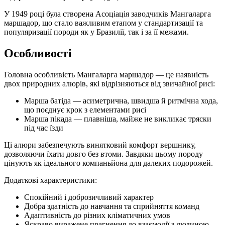
У 1949 році була створена Асоціація заводчиків Мангаларга
маршадор, що стало важливим етапом у стандартизації та
популяризації породи як у Бразилії, так і за її межами.
Особливості
Головна особливість Мангаларга маршадор — це наявність
двох природних алюрів, які відрізняються від звичайної рисі:
Марша батіда — асиметрична, швидша й ритмічна хода,
що поєднує крок з елементами рисі
Марша пікада — плавніша, майже не викликає тряски
під час їзди
Ці алюри забезпечують винятковий комфорт вершнику,
дозволяючи їхати довго без втоми. Завдяки цьому породу
цінують як ідеального компаньйона для далеких подорожей.
Додаткові характеристики:
Спокійний і доброзичливий характер
Добра здатність до навчання та сприйняття команд
Адаптивність до різних кліматичних умов
Яскраво виражене прагнення до взаємодії з людиною