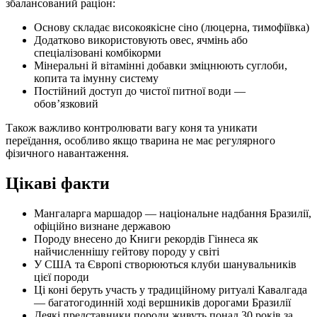
збалансований раціон:
Основу складає високоякісне сіно (люцерна, тимофіївка)
Додатково використовують овес, ячмінь або
спеціалізовані комбікорми
Мінеральні й вітамінні добавки зміцнюють суглоби,
копита та імунну систему
Постійний доступ до чистої питної води —
обов’язковий
Також важливо контролювати вагу коня та уникати
переїдання, особливо якщо тварина не має регулярного
фізичного навантаження.
Цікаві факти
Мангаларга маршадор — національне надбання Бразилії,
офіційно визнане державою
Породу внесено до Книги рекордів Гіннеса як
найчисленнішу гейтову породу у світі
У США та Європі створюються клуби шанувальників
цієї породи
Ці коні беруть участь у традиційному ритуалі Кавалгада
— багатогодинній ході вершників дорогами Бразилії
Деякі представники породи живуть понад 30 років за