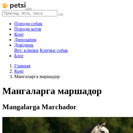
Породи собак
Породи котів
Коні
Динозаври
Довідник
Вет. клініки
Клички собак
Блог
Главная
Коні
Мангаларга маршадор
Мангаларга маршадор
Mangalarga Marchador