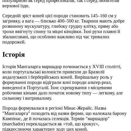
популярною як серед професіоналів, так і серед любителів
верхової їзди.
Середній зріст коней цієї породи становить 145–160 см у
загривку, а вага — близько 400–500 кг. Тварини мають добре
розвинену мускулатуру, глибоку грудну клітку, пряму або
трохи ввігнуту спину та міцні кінцівки. Їхні рухи плавні й
збалансовані, що особливо важливо під час тривалих
подорожей.
Історія
Історія Мангаларга маршадор починається у XVIII столітті,
коли португальські колоністи привезли до Бразилії
андалузьких і берберійських коней. Вирішальну роль у
формуванні породи відіграли коні породи альтер-реал,
виведеної в Португалії. Їхнє схрещування з місцевими
робочими кіньми дало початок новому типу — легкому, але
сильному і витривалому.
Порода формувалася в регіоні Мінас-Жерайс. Назва
"Мангаларга" походить від назви ферми, що належала барону
Кампінас, де й почалась селекція. Термін "маршадор"
(marchador) перекладається як «той, що крокує»,
підкреслюючи характерну ходу цих коней.