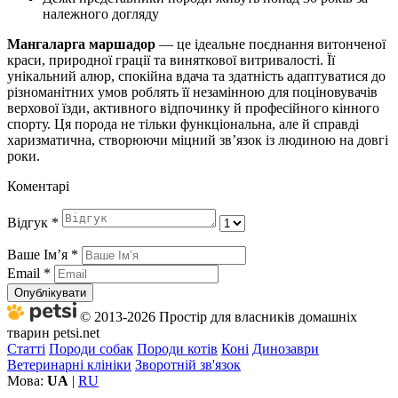
належного догляду
Мангаларга маршадор
— це ідеальне поєднання витонченої
краси, природної грації та виняткової витривалості. Її
унікальний алюр, спокійна вдача та здатність адаптуватися до
різноманітних умов роблять її незамінною для поціновувачів
верхової їзди, активного відпочинку й професійного кінного
спорту. Ця порода не тільки функціональна, але й справді
харизматична, створюючи міцний зв’язок із людиною на довгі
роки.
Коментарі
Відгук
*
Ваше Імʼя
*
Email
*
Опублікувати
© 2013-2026 Простір для власників домашніх
тварин petsi.net
Статті
Породи собак
Породи котів
Коні
Динозаври
Ветеринарні клініки
Зворотній зв'язок
Мова:
UA
|
RU