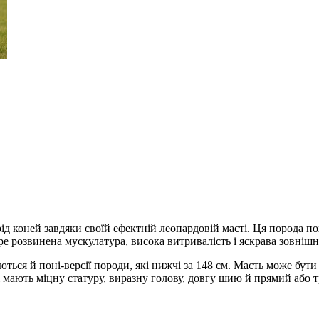
 коней завдяки своїй ефектній леопардовій масті. Ця порода пох
 розвинена мускулатура, висока витривалість і яскрава зовнішні
ляються й поні-версії породи, які нижчі за 148 см. Масть може б
 мають міцну статуру, виразну голову, довгу шию й прямий або т