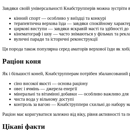
Завдяки своїй універсальності Кнабструпперів можна зустріти 
кінний спорт — особливо у виїздці та конкурі
терапевтична верхова їзда — завдяки спокійному характе
циркові виступи — завдяки яскравій масті та здібності до
кінематограф і шоу — часто знімаються у фільмах та рек
вуличні паради та історичні реконструкції
Ця порода також популярна серед аматорів верхової їзди як хобі
Раціон коня
Як і більшості коней, Кнабструпперам потрібен збалансований ра
сіно високої якості — основа раціону
овес і ячмінь — джерела енергії
мінеральні та вітамінні добавки — особливо важливо для к
чиста вода у вільному доступі
контроль за вагою — Кнабструппери схильні до набору м
Раціон має коригуватися залежно від віку, рівня активності та
Цікаві факти