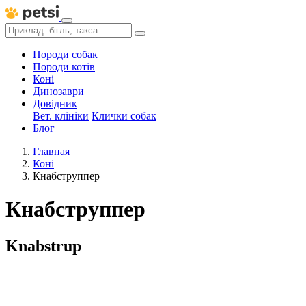
Породи собак
Породи котів
Коні
Динозаври
Довідник
Вет. клініки
Клички собак
Блог
Главная
Коні
Кнабструппер
Кнабструппер
Knabstrup