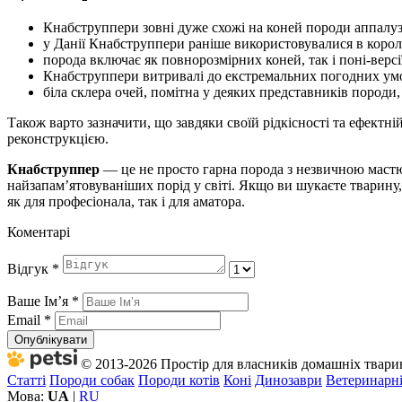
Кнабструппери зовні дуже схожі на коней породи аппалуз
у Данії Кнабструппери раніше використовувалися в коро
порода включає як повнорозмірних коней, так і поні-верс
Кнабструппери витривалі до екстремальних погодних умо
біла склера очей, помітна у деяких представників породи
Також варто зазначити, що завдяки своїй рідкісності та ефектні
реконструкцією.
Кнабструппер
— це не просто гарна порода з незвичною мастю.
найзапам’ятовуваніших порід у світі. Якщо ви шукаєте тварину
як для професіонала, так і для аматора.
Коментарі
Відгук
*
Ваше Імʼя
*
Email
*
Опублікувати
© 2013-2026 Простір для власників домашніх тварин 
Статті
Породи собак
Породи котів
Коні
Динозаври
Ветеринарні
Мова:
UA
|
RU