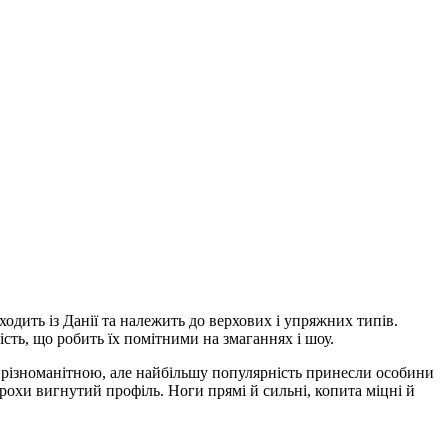
одить із Данії та належить до верхових і упряжних типів.
сть, що робить їх помітними на змаганнях і шоу.
ути різноманітною, але найбільшу популярність принесли особини
рохи вигнутий профіль. Ноги прямі й сильні, копита міцні й