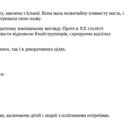
 завезена з Іспанії. Вона мала незвичайну плямисту масть, і
отримала свою назву.
идатному зовнішньому вигляду. Проте в XX столітті
узіасти відновили Кнабструпперів, схрещуючи вцілілих
них, так і в декоративних цілях.
си:
ми, включаючи дітей і людей з особливими потребами.