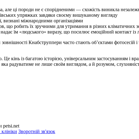
а, але ці породи не є спорідненими — схожість виникла незалеж
лівських упряжках завдяки своєму вишуканому вигляду
ії, визнані міжнародними організаціями
в, що робить їх зручними для утримання в різних кліматичних з
, надає їм «людського» виразу, що посилює емоційний контакт і
й зовнішності Кнабструппери часто стають об’єктами фотосесій і 
 Це кінь із багатою історією, універсальним застосуванням і в
, яка радуватиме не лише своїм виглядом, а й розумом, слухнян
petsi.net
 клініки
Зворотній зв'язок