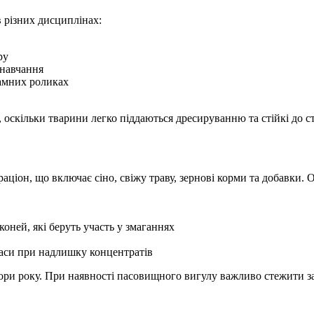
в різних дисциплінах:
ру
 навчання
ламних роликах
, оскільки тварини легко піддаються дресируванню та стійкі до ст
ціон, що включає сіно, свіжу траву, зернові корми та добавки. О
оней, які беруть участь у змаганнях
аси при надлишку концентратів
 пори року. При наявності пасовищного вигулу важливо стежити з