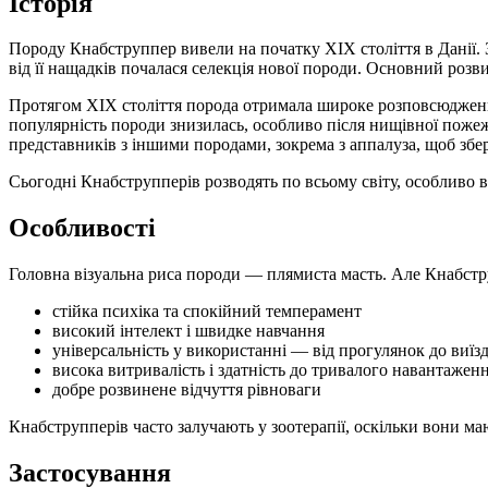
Історія
Породу Кнабструппер вивели на початку XIX століття в Данії. З
від її нащадків почалася селекція нової породи. Основний розви
Протягом XIX століття порода отримала широке розповсюдження 
популярність породи знизилась, особливо після нищівної пожеж
представників з іншими породами, зокрема з аппалуза, щоб збе
Сьогодні Кнабструпперів розводять по всьому світу, особливо в 
Особливості
Головна візуальна риса породи — плямиста масть. Але Кнабстру
стійка психіка та спокійний темперамент
високий інтелект і швидке навчання
універсальність у використанні — від прогулянок до виїз
висока витривалість і здатність до тривалого навантажен
добре розвинене відчуття рівноваги
Кнабструпперів часто залучають у зоотерапії, оскільки вони м
Застосування