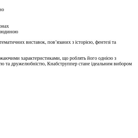
но
онах
з людиною
тематичних виставок, пов’язаних з історією, фентезі та
ражаючими характеристиками, що роблять його однією з
істю та дружелюбністю, Кнабструппер стане ідеальним вибором