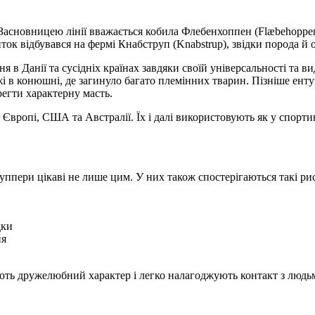
асновницею лінії вважається кобила Флебенхоппен (Flæbehoppen),
ток відбувався на фермі Кнабструп (Knabstrup), звідки порода й 
в Данії та сусідніх країнах завдяки своїй універсальності та в
і в конюшні, де загинуло багато племінних тварин. Пізніше ент
регти характерну масть.
Європі, США та Австралії. Їх і далі використовують як у спортив
ппери цікаві не лише цим. У них також спостерігаються такі ри
дки
ня
ають дружелюбний характер і легко налагоджують контакт з людь