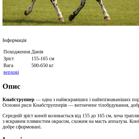
Інформація
Походження
Данія
Зріст
155-165 см
Вага
500-650 кг
верхові
Опис
Кнабструппер
— одна з найяскравіших і найвпізнаваніших порід
Основні риси Кнабструпперів — витончене тілобудування, добре
Середній зріст коней коливається від 155 до 165 см, хоча трап
з яскравим плямистим окрасом, схожим на масть аппалуза. Коні
добре сформовані.