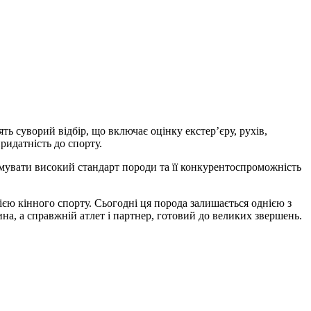
 суворий відбір, що включає оцінку екстер’єру, рухів,
ридатність до спорту.
римувати високий стандарт породи та її конкурентоспроможність
цією кінного спорту. Сьогодні ця порода залишається однією з
на, а справжній атлет і партнер, готовий до великих звершень.