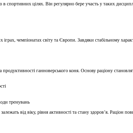
в спортивних цілях. Він регулярно бере участь у таких дисципл
их іграх, чемпіонатах світу та Європи. Завдяки стабільному хар
а продуктивності ганноверського коня. Основу раціону становля
сті
іоди тренувань
алежать від віку, рівня активності та стану здоров’я. Раціон п