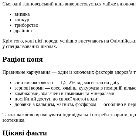
Сьогодні ганноверський кінь використовується майже виключно 
виїздка
конкур
триборство
драйвінг
Крім того, коні цієї породи успішно виступають на Олімпійськ
у спеціалізованих школах.
Раціон коня
Правильне харчування — один із ключових факторів здоров’я т
сіно високої якості — 1,5–2% від маси тіла на добу
зернові корми — овес, ячмінь, кукурудза в помірній кілько
комбікорми, збагачені вітамінами та мінералами
постійний доступ до свіжої чистої води
добавки з кальцієм, магнієм, фосфором — особливо в пер
Також важливо враховувати індивідуальні потреби тварини, що з
зоотехніка.
Цікаві факти