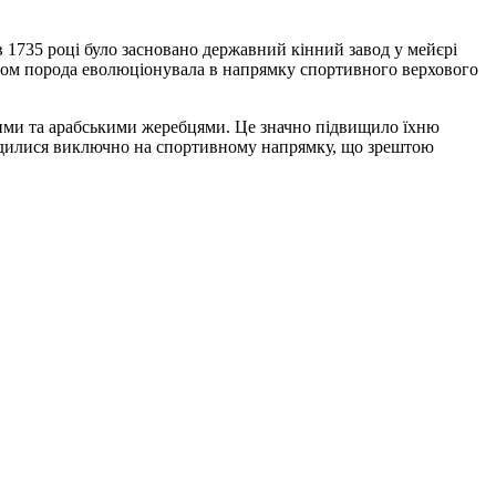
 в 1735 році було засновано державний кінний завод у мейєрі
асом порода еволюціонувала в напрямку спортивного верхового
кими та арабськими жеребцями. Це значно підвищило їхню
середилися виключно на спортивному напрямку, що зрештою