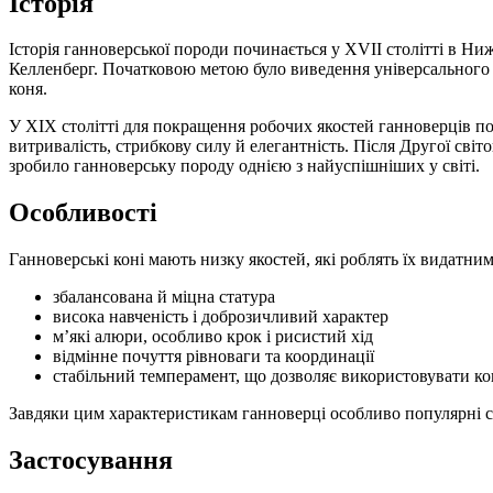
Історія
Історія ганноверської породи починається у XVII столітті в Ни
Келленберг. Початковою метою було виведення універсального у
коня.
У XIX столітті для покращення робочих якостей ганноверців 
витривалість, стрибкову силу й елегантність. Після Другої сві
зробило ганноверську породу однією з найуспішніших у світі.
Особливості
Ганноверські коні мають низку якостей, які роблять їх видатни
збалансована й міцна статура
висока навченість і доброзичливий характер
м’які алюри, особливо крок і рисистий хід
відмінне почуття рівноваги та координації
стабільний темперамент, що дозволяє використовувати коня
Завдяки цим характеристикам ганноверці особливо популярні се
Застосування