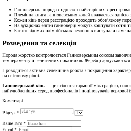
Ганноверська порода є однією з найстаріших зареєстрова
Племінна книга ганноверських коней вважається однією з
Кожен кінь перед реєстрацією проходить обов’язкову пере
На аукціонах елітні ганноверці можуть коштувати сотні т
Багато відомих олімпійських чемпіонів виступали саме н
Розведення та селекція
Порода жорстко контролюється Ганноверським союзом заводчиків
темпераменту й генетичних показників. Жеребці допускаються д
Проводиться активна селекційна робота з покращення характеру,
на світовому рівні.
Ганноверський кінь
— це втілення гармонії між грацією, силою
найулюбленіших серед професіоналів і поціновувачів верхової ї
Коментарі
Відгук
*
Ваше Імʼя
*
Email
*