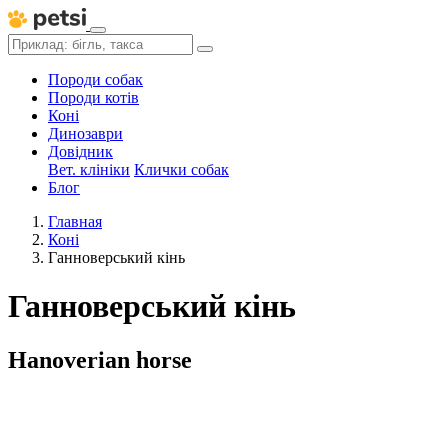
Породи собак
Породи котів
Коні
Динозаври
Довідник
Вет. клініки
Клички собак
Блог
Главная
Коні
Ганноверський кінь
Ганноверський кінь
Hanoverian horse