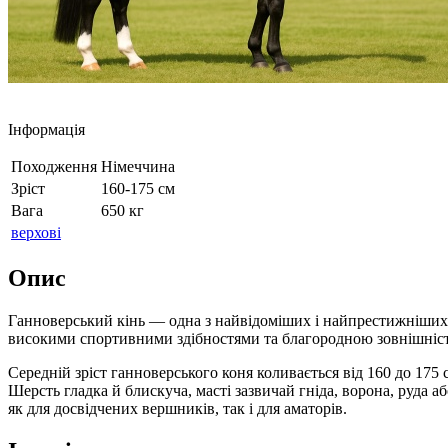
Інформація
Походження
Німеччина
Зріст
160-175 см
Вага
650 кг
верхові
Опис
Ганноверський кінь — одна з найвідоміших і найпрестижніших пор
високими спортивними здібностями та благородною зовнішністю
Середній зріст ганноверського коня коливається від 160 до 17
Шерсть гладка й блискуча, масті зазвичай гніда, ворона, руда 
як для досвідчених вершників, так і для аматорів.