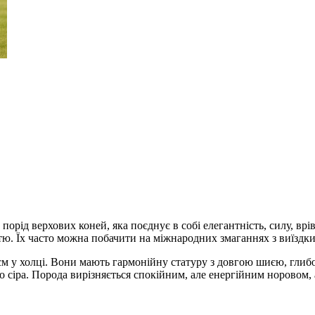
ід верхових коней, яка поєднує в собі елегантність, силу, врівн
. Їх часто можна побачити на міжнародних змаганнях з виїздки,
5 см у холці. Вони мають гармонійну статуру з довгою шиєю, гл
або сіра. Порода вирізняється спокійним, але енергійним норовом