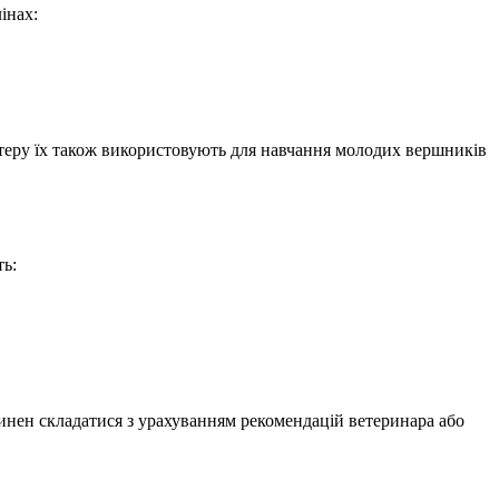
інах:
актеру їх також використовують для навчання молодих вершників
ть:
овинен складатися з урахуванням рекомендацій ветеринара або