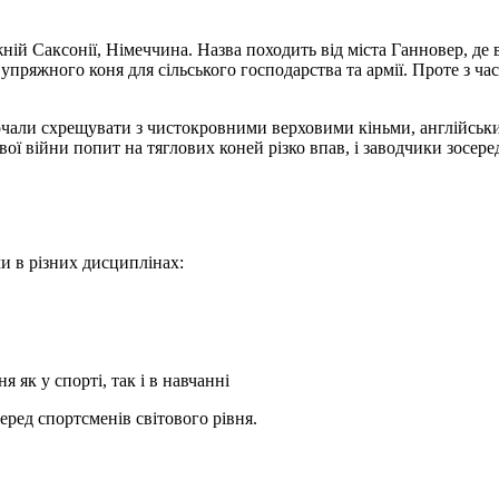
жній Саксонії, Німеччина. Назва походить від міста Ганновер, де
пряжного коня для сільського господарства та армії. Проте з ч
почали схрещувати з чистокровними верховими кіньми, англійсь
тової війни попит на тяглових коней різко впав, і заводчики зо
ми в різних дисциплінах:
 як у спорті, так і в навчанні
ред спортсменів світового рівня.