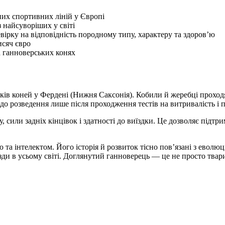
них спортивних ліній у Європі
 найсуворіших у світі
вірку на відповідність породному типу, характеру та здоров’ю
исяч євро
а ганноверських конях
 коней у Фердені (Нижня Саксонія). Кобили й жеребці проходять
о розведення лише після проходження тестів на витривалість і п
 сили задніх кінцівок і здатності до виїздки. Це дозволяє підт
 та інтелектом. Його історія й розвиток тісно пов’язані з еволю
зди в усьому світі. Доглянутий ганноверець — це не просто твари