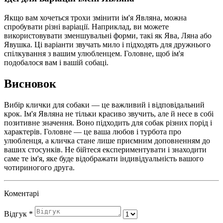
Якщо вам хочеться трохи змінити ім'я Являна, можна
спробувати різні варіації. Наприклад, ви можете
використовувати зменшувальні форми, такі як Ява, Ляна або
Явушка. Ці варіанти звучать мило і підходять для дружнього
спілкування з вашим улюбленцем. Головне, щоб ім'я
подобалося вам і вашій собаці.
Висновок
Вибір клички для собаки — це важливий і відповідальний
крок. Ім'я Являна не тільки красиво звучить, але й несе в собі
позитивне значення. Воно підходить для собак різних порід і
характерів. Головне — це ваша любов і турбота про
улюбленця, а кличка стане лише приємним доповненням до
ваших стосунків. Не бійтеся експериментувати і знаходити
саме те ім'я, яке буде відображати індивідуальність вашого
чотириногого друга.
Коментарі
Відгук
*