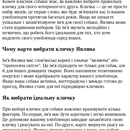
Кожен власник собаки знає, як важливо вибрати правильну
кличку для свого чотириногого друга. Кличка — це не просто
набір звуків, це перше слово, яке буде зв'язувати вас із вашим
улюбленцем протягом багатьох років. Якщо ви шукаєте
унікальне і запам'ятовуюче ім'я для своєї собаки, Являна може
стати відмінним вибором. Це ім'я звучить мелодійно і
незвично, що робить його ідеальним для тих, хто хоче
виділити свого улюбленця серед інших.
Чому варто вибрати кличку Являна
Ім'я Являна має слов'янські корені і означає "являюча" або
"приносяча світло". Це ім'я підходить не тільки для собак, але
й для інших домашніх тварин. Воно наповнене позитивною
енергією і може відображати характер вашого улюбленця.
Якщо ваша собака активна, життєрадісна і завжди готова до
пригод, Являна стане для неї підходящою кличкою.
Як вибрати ідеальну кличку
При виборі клички для собаки важливо враховувати кілька
факторів. По-перше, ім'я має бути коротким і легко вимовним.
Це допоможе вашому улюбленцю швидше запам'ятати свою
кличку і реагувати на неї. По-друге, варто звернути увагу на
звучання імені. Являна звучить приємно і легко, що робить