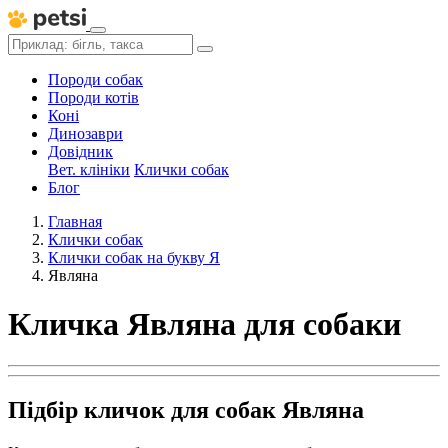
Породи собак
Породи котів
Коні
Динозаври
Довідник
Вет. клініки
Клички собак
Блог
Главная
Клички собак
Клички собак на букву Я
Являна
Кличка Являна для собаки
Підбір кличок для собак Являна