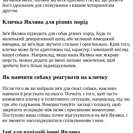
його ідеальним для спілкування з вашим чотириногим
другом.
Кличка Являна для різних порід
Ім'я Являна підходить для собак різних порід. Будь то
маленький декоративний шпіц або великий німецький
вівчарка, це ім'я буде звучати стильно і оригінально. Крім того,
кличка може бути адаптована під характер і зовнішній вигляд
вашої собаки. Наприклад, якщо ваша Являна має яскраву
шерсть, можна додати до імені ласкаве закінчення, щоб
зробити його більш індивідуальним.
Як навчити собаку реагувати на кличку
Після того як ви вибрали ім'я для своєї собаки, важливо
навчити її реагувати на нього. Почніть з того, щоб часто
вимовляти кличку в позитивних ситуаціях, наприклад, під час
гри або годування. Використовуйте ласощі і похвалу, щоб
закріпити асоціацію між ім'ям і приємними моментами.
Поступово ваша собака почне відгукуватися на ім'я Являна, і
ви зможете насолоджуватися спілкуванням з нею.
Ідеї для варіацій імені Являна