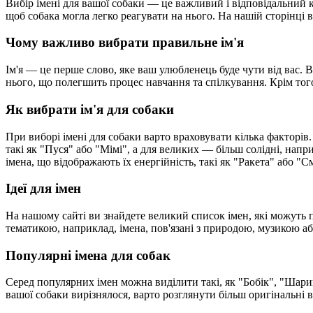
Вибір імені для вашої собаки — це важливий і відповідальний 
щоб собака могла легко реагувати на нього. На нашій сторінці 
Чому важливо вибрати правильне ім'я
Ім'я — це перше слово, яке ваш улюбленець буде чути від вас.
нього, що полегшить процес навчання та спілкування. Крім того,
Як вибрати ім'я для собаки
При виборі імені для собаки варто враховувати кілька факторів.
такі як "Пуся" або "Мімі", а для великих — більш солідні, нап
імена, що відображають їх енергійність, такі як "Ракета" або "
Ідеї для імен
На нашому сайті ви знайдете великий список імен, які можуть пі
тематикою, наприклад, імена, пов'язані з природою, музикою або
Популярні імена для собак
Серед популярних імен можна виділити такі, як "Бобік", "Шарик
вашої собаки вирізнялося, варто розглянути більш оригінальні ва