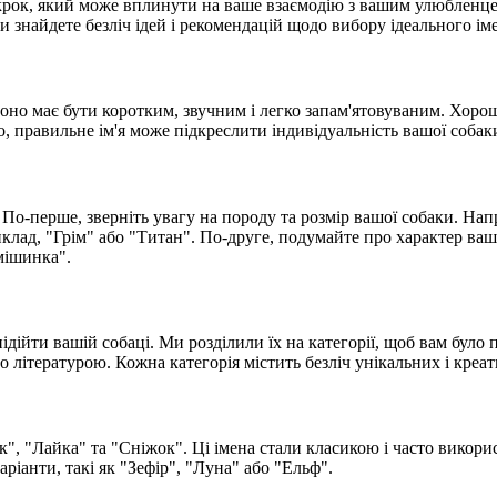
крок, який може вплинути на ваше взаємодію з вашим улюбленцем
ви знайдете безліч ідей і рекомендацій щодо вибору ідеального і
 Воно має бути коротким, звучним і легко запам'ятовуваним. Хор
 правильне ім'я може підкреслити індивідуальність вашої собаки 
 По-перше, зверніть увагу на породу та розмір вашої собаки. Напр
риклад, "Грім" або "Титан". По-друге, подумайте про характер в
Смішинка".
дійти вашій собаці. Ми розділили їх на категорії, щоб вам було 
 літературою. Кожна категорія містить безліч унікальних і креат
", "Лайка" та "Сніжок". Ці імена стали класикою і часто викори
ріанти, такі як "Зефір", "Луна" або "Ельф".