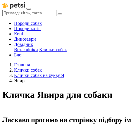
Породи собак
Породи котів
Коні
Динозаври
Довідник
Вет. клініки
Клички собак
Блог
Главная
Клички собак
Клички собак на букву Я
Явира
Кличка Явира для собаки
Ласкаво просимо на сторінку підбору і