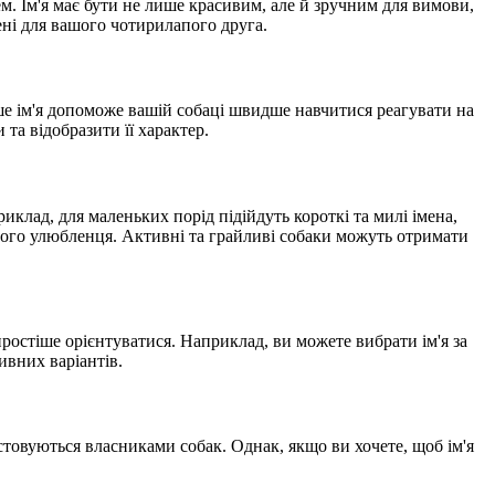
. Ім'я має бути не лише красивим, але й зручним для вимови,
мені для вашого чотирилапого друга.
оше ім'я допоможе вашій собаці швидше навчитися реагувати на
та відобразити її характер.
иклад, для маленьких порід підійдуть короткі та милі імена,
ашого улюбленця. Активні та грайливі собаки можуть отримати
простіше орієнтуватися. Наприклад, ви можете вибрати ім'я за
ивних варіантів.
стовуються власниками собак. Однак, якщо ви хочете, щоб ім'я