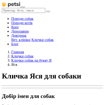
Породи собак
Породи котів
Коні
Динозаври
Довідник
Вет. клініки
Клички собак
Блог
Главная
Клички собак
Клички собак на букву Я
Яся
Кличка Яся для собаки
Добір імен для собак