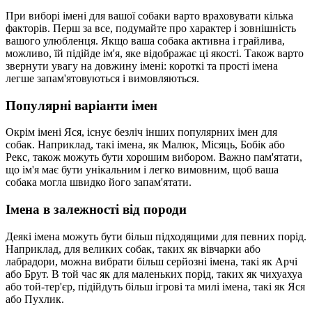
При виборі імені для вашої собаки варто враховувати кілька
факторів. Перш за все, подумайте про характер і зовнішність
вашого улюбленця. Якщо ваша собака активна і грайлива,
можливо, їй підійде ім'я, яке відображає ці якості. Також варто
звернути увагу на довжину імені: короткі та прості імена
легше запам'ятовуються і вимовляються.
Популярні варіанти імен
Окрім імені Яся, існує безліч інших популярних імен для
собак. Наприклад, такі імена, як Малюк, Місяць, Бобік або
Рекс, також можуть бути хорошим вибором. Важно пам'ятати,
що ім'я має бути унікальним і легко вимовним, щоб ваша
собака могла швидко його запам'ятати.
Імена в залежності від породи
Деякі імена можуть бути більш підходящими для певних порід.
Наприклад, для великих собак, таких як вівчарки або
лабрадори, можна вибрати більш серйозні імена, такі як Арчі
або Брут. В той час як для маленьких порід, таких як чихуахуа
або той-тер'єр, підійдуть більш ігрові та милі імена, такі як Яся
або Пухлик.