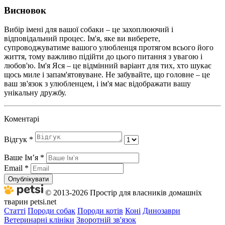
Висновок
Вибір імені для вашої собаки – це захоплюючий і
відповідальний процес. Ім'я, яке ви виберете,
супроводжуватиме вашого улюбленця протягом всього його
життя, тому важливо підійти до цього питання з увагою і
любов'ю. Ім'я Яся – це відмінний варіант для тих, хто шукає
щось миле і запам'ятовуване. Не забувайте, що головне – це
ваш зв'язок з улюбленцем, і ім'я має відображати вашу
унікальну дружбу.
Коментарі
Відгук
*
Ваше Імʼя
*
Email
*
Опублікувати
© 2013-2026 Простір для власників домашніх
тварин petsi.net
Статті
Породи собак
Породи котів
Коні
Динозаври
Ветеринарні клініки
Зворотній зв'язок