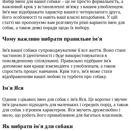
Вибір імені для вашої собаки – це не просто формальність, а
важливий крок у встановленні зв'язку з вашим улюбленцем.
Ім'я має відображати характер вашого чотирилапого друга,
його особливості та навіть ваші власні вподобання. У цій
статті ми пропонуємо вам розглянути різні варіанти імен для
собак, а також деякі поради щодо їх вибору.
Чому важливо вибрати правильне ім'я
Ім'я вашої собаки супроводжуватиме її все життя. Воно стане
частиною її ідентичності і буде використовуватися в
повсякденному спілкуванні. Правильно підібране ім'я
допоможе вам краще взаємодіяти з улюбленцем, а також
спростить процес навчання. Крім того, ім'я може стати
відображенням вашої любові та турботи про собаку.
Ім'я Яся
Одним з цікавих імен для собак є ім'я Яся. Це коротке і звучне
ім'я ідеально підходить для маленьких і середніх порід, а також
для собак з ігровим характером. Яся звучить дружелюбно і
мило, що робить його привабливим для багатьох власників.
Як вибрати ім'я для собаки