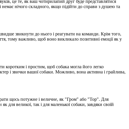
уків, це те, як ваш чотирилапий друг буде представлятися
і немає нічого складного, якщо підійти до справи з душею та
видше звикнути до нього і реагувати на команди. Крім того,
иття, тому важливо, щоб воно викликало позитивні емоції як у
ути коротким і простим, щоб собака могла його легко
рактер і звички вашої собаки. Можливо, вона активна і грайлива,
рати щось потужне і величне, як "Гром" або "Тор". Для
 як для великої, так і для маленької собаки, завдяки своїй