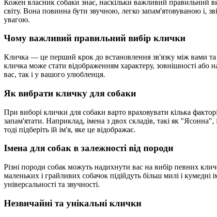
Кожен власник собаки знає, наскільки важливий правильний виб
світу. Вона повинна бути звучною, легко запам'ятовуваною і, зв
увагою.
Чому важливий правильний вибір клички
Кличка — це перший крок до встановлення зв'язку між вами та
кличка може стати відображенням характеру, зовнішності або на
вас, так і у вашого улюбленця.
Як вибрати кличку для собаки
При виборі клички для собаки варто враховувати кілька факторі
запам'ятати. Наприклад, імена з двох складів, такі як "Ясонна",
тоді підберіть їй ім'я, яке це відображає.
Імена для собак в залежності від породи
Різні породи собак можуть надихнути вас на вибір певних клич
маленьких і грайливих собачок підійдуть більш милі і кумедні ім
універсальності та звучності.
Незвичайні та унікальні клички