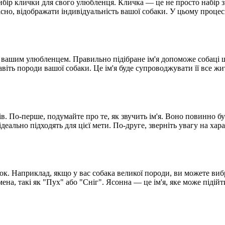
ір клички для свого улюбленця. Кличка — це не просто набір зв
існо, відображати індивідуальність вашої собаки. У цьому процес
 вашим улюбленцем. Правильно підібране ім'я допоможе собаці ш
віть породи вашої собаки. Це ім'я буде супроводжувати її все ж
в. По-перше, подумайте про те, як звучить ім'я. Воно повинно б
 ідеально підходять для цієї мети. По-друге, зверніть увагу на ха
ок. Наприклад, якщо у вас собака великої породи, ви можете виб
ена, такі як "Пух" або "Сніг". Ясонна — це ім'я, яке може підійти