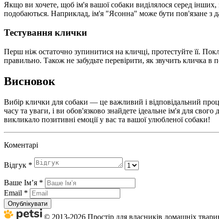
Якщо ви хочете, щоб ім'я вашої собаки виділялося серед інших, з
подобаються. Наприклад, ім'я "Ясонна" може бути пов'язане з д
Тестування клички
Перш ніж остаточно зупинитися на кличці, протестуйте її. Покли
правильно. Також не забудьте перевірити, як звучить кличка 
Висновок
Вибір клички для собаки — це важливий і відповідальний проце
часу та уваги, і ви обов'язково знайдете ідеальне ім'я для сво
викликало позитивні емоції у вас та вашої улюбленої собаки!
Коментарі
Відгук
*
Ваше Імʼя
*
Email
*
Опублікувати
© 2013-2026 Простір для власників домашніх тварин 