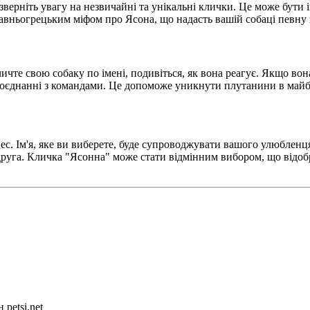
верніть увагу на незвичайні та унікальні клички. Це може бути ім'
авньогрецьким міфом про Ясона, що надасть вашій собаці певну за
чте свою собаку по імені, подивіться, як вона реагує. Якщо вона 
в поєднанні з командами. Це допоможе уникнути плутанини в май
с. Ім'я, яке ви виберете, буде супроводжувати вашого улюбленц
го друга. Кличка "Ясонна" може стати відмінним вибором, що відо
petsi.net