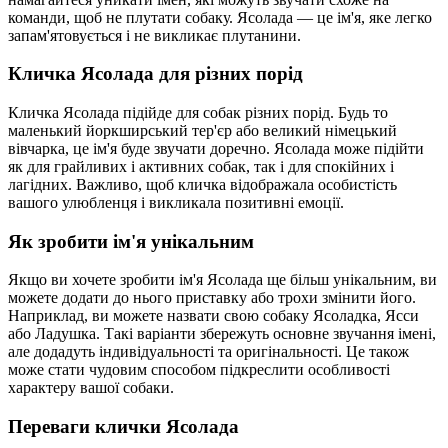
команди, щоб не плутати собаку. Ясолада — це ім'я, яке легко
запам'ятовується і не викликає плутанини.
Кличка Ясолада для різних порід
Кличка Ясолада підійде для собак різних порід. Будь то
маленький йоркширський тер'єр або великий німецький
вівчарка, це ім'я буде звучати доречно. Ясолада може підійти
як для грайливих і активних собак, так і для спокійних і
лагідних. Важливо, щоб кличка відображала особистість
вашого улюбленця і викликала позитивні емоції.
Як зробити ім'я унікальним
Якщо ви хочете зробити ім'я Ясолада ще більш унікальним, ви
можете додати до нього приставку або трохи змінити його.
Наприклад, ви можете назвати свою собаку Ясоладка, Ясси
або Ладушка. Такі варіанти збережуть основне звучання імені,
але додадуть індивідуальності та оригінальності. Це також
може стати чудовим способом підкреслити особливості
характеру вашої собаки.
Переваги клички Ясолада