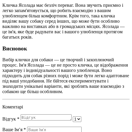
Кличка Ясолада має безліч переваг. Вона звучить приємно і
легко запам'ятовується, що робить взаємодію з вашим
улюбленцем більш комфортним. Крім того, така кличка
виділяє вашу собаку серед інших, що може бути особливо
важливо на виставках або в громадських місцях. Ясолада —
це ім'я, яке буде радувати вас і вашого улюбленця протягом
багатьох років.
Висновок
Вибір клички для собаки — це творчий і захоплюючий
процес. Ім'я Ясолада — це не просто кличка, це відображення
характеру і індивідуальності вашого улюбленця. Воно
підходить для собак різних порід і може бути легко адаптоване
під ваші уподобання. Не бійтеся експериментувати і
знаходити унікальні варіанти, які зроблять ваше взаємодію з
собакою ще більш особливим.
Коментарі
Відгук
*
Ваше Імʼя
*