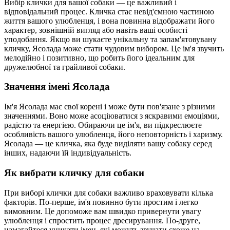
Вибір клички для вашої собаки — це важливий і
відповідальний процес. Кличка стає невід'ємною частиною
життя вашого улюбленця, і вона повинна відображати його
характер, зовнішній вигляд або навіть ваші особисті
уподобання. Якщо ви шукаєте унікальну та запам'ятовувану
кличку, Ясолада може стати чудовим вибором. Це ім'я звучить
мелодійно і позитивно, що робить його ідеальним для
дружелюбної та грайливої собаки.
Значення імені Ясолада
Ім'я Ясолада має свої корені і може бути пов'язане з різними
значеннями. Воно може асоціюватися з яскравими емоціями,
радістю та енергією. Обираючи це ім'я, ви підкреслюєте
особливість вашого улюбленця, його неповторність і харизму.
Ясолада — це кличка, яка буде виділяти вашу собаку серед
інших, надаючи їй індивідуальність.
Як вибрати кличку для собаки
При виборі клички для собаки важливо враховувати кілька
факторів. По-перше, ім'я повинно бути простим і легко
вимовним. Це допоможе вам швидко привернути увагу
улюбленця і спростить процес дресирування. По-друге,
намагайтеся уникати імен, які можуть звучати схоже на