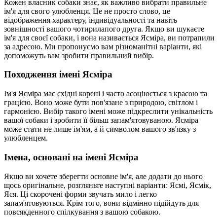
Кожен власник собаки знає, як важливо вибрати правильне
ім'я для свого улюбленця. Це не просто слово, це
відображення характеру, індивідуальності та навіть
зовнішності вашого чотирилапого друга. Якщо ви шукаєте
ім'я для своєї собаки, і вона називається Ясміра, ви потрапили
за адресою. Ми пропонуємо вам різноманітні варіанти, які
допоможуть вам зробити правильний вибір.
Походження імені Ясміра
Ім'я Ясміра має східні корені і часто асоціюється з красою та
грацією. Воно може бути пов'язане з природою, світлом і
гармонією. Вибір такого імені може підкреслити унікальність
вашої собаки і зробити її більш запам'ятовуваною. Ясміра
може стати не лише ім'ям, а й символом вашого зв'язку з
улюбленцем.
Імена, основані на імені Ясміра
Якщо ви хочете зберегти основне ім'я, але додати до нього
щось оригінальне, розгляньте наступні варіанти: Ясмі, Ясмік,
Яся. Ці скорочені форми звучать мило і легко
запам'ятовуються. Крім того, вони відмінно підійдуть для
повсякденного спілкування з вашою собакою.