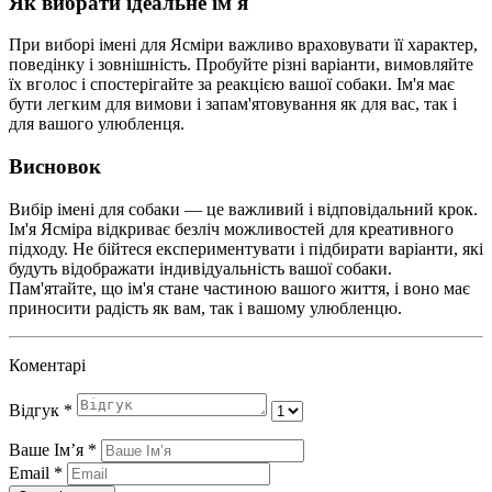
Як вибрати ідеальне ім'я
При виборі імені для Ясміри важливо враховувати її характер,
поведінку і зовнішність. Пробуйте різні варіанти, вимовляйте
їх вголос і спостерігайте за реакцією вашої собаки. Ім'я має
бути легким для вимови і запам'ятовування як для вас, так і
для вашого улюбленця.
Висновок
Вибір імені для собаки — це важливий і відповідальний крок.
Ім'я Ясміра відкриває безліч можливостей для креативного
підходу. Не бійтеся експериментувати і підбирати варіанти, які
будуть відображати індивідуальність вашої собаки.
Пам'ятайте, що ім'я стане частиною вашого життя, і воно має
приносити радість як вам, так і вашому улюбленцю.
Коментарі
Відгук
*
Ваше Імʼя
*
Email
*