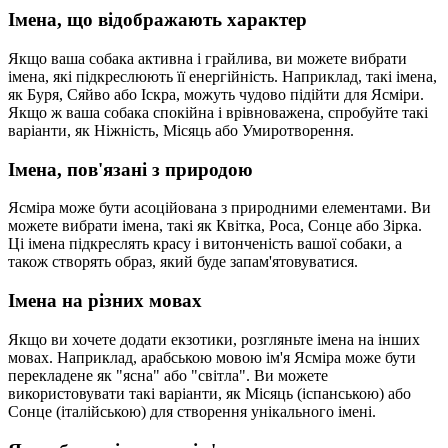
Імена, що відображають характер
Якщо ваша собака активна і грайлива, ви можете вибрати
імена, які підкреслюють її енергійність. Наприклад, такі імена,
як Буря, Сяйво або Іскра, можуть чудово підійти для Ясміри.
Якщо ж ваша собака спокійна і врівноважена, спробуйте такі
варіанти, як Ніжність, Місяць або Умиротворення.
Імена, пов'язані з природою
Ясміра може бути асоційована з природними елементами. Ви
можете вибрати імена, такі як Квітка, Роса, Сонце або Зірка.
Ці імена підкреслять красу і витонченість вашої собаки, а
також створять образ, який буде запам'ятовуватися.
Імена на різних мовах
Якщо ви хочете додати екзотики, розгляньте імена на інших
мовах. Наприклад, арабською мовою ім'я Ясміра може бути
перекладене як "ясна" або "світла". Ви можете
використовувати такі варіанти, як Місяць (іспанською) або
Сонце (італійською) для створення унікального імені.